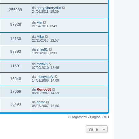
da
berrydiberryville
256989
24/06/2011, 19:39
da
Filo
97928
21/04/2011, 0:49
da
Mike
12130
22/11/2010, 13:57
da
shaq91
99393
10/11/2010, 0:33
da
malax8
11601
07/09/2010, 18:46
da
montystefy
16040
14/01/2008, 14:09
da
Ronco88
17069
06/10/2007, 14:59
da
game
30493
08/07/2007, 15:56
11 argomenti • Pagina
1
di
1
Vai a