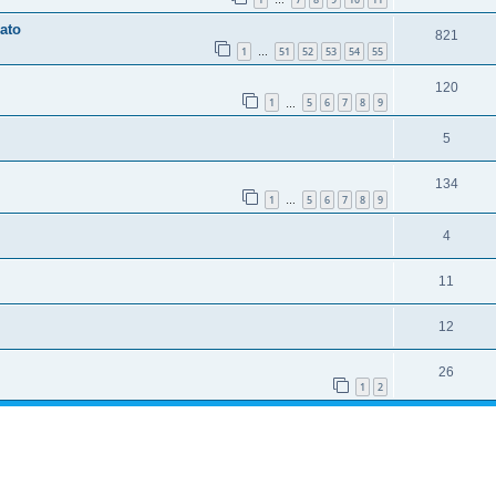
…
ato
821
1
51
52
53
54
55
…
120
1
5
6
7
8
9
…
5
134
1
5
6
7
8
9
…
4
11
12
26
1
2