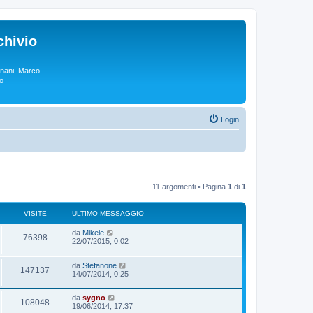
chivio
rgnani, Marco
lo
Login
11 argomenti • Pagina
1
di
1
VISITE
ULTIMO MESSAGGIO
da
Mikele
76398
22/07/2015, 0:02
da
Stefanone
147137
14/07/2014, 0:25
da
sygno
108048
19/06/2014, 17:37