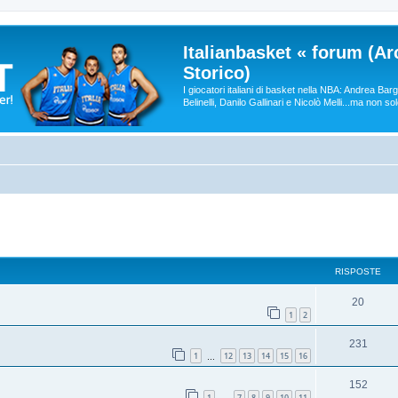
Italianbasket « forum (Ar
Storico)
I giocatori italiani di basket nella NBA: Andrea Ba
Belinelli, Danilo Gallinari e Nicolò Melli...ma non so
RISPOSTE
20
1
2
231
1
12
13
14
15
16
…
152
1
7
8
9
10
11