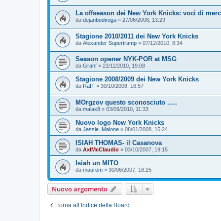
La offseason dei New York Knicks: voci di merc
da
dejanbodiroga
»
27/06/2008, 13:29
Stagione 2010/2011 dei New York Knicks
da
Alexander Supertramp
»
07/12/2010, 8:34
Season opener NYK-POR at MSG
da
Grahf
»
21/11/2010, 19:08
Stagione 2008/2009 dei New York Knicks
da
RafT
»
30/10/2008, 16:57
MOrgzov questo sconosciuto .....
da
malax8
»
03/09/2010, 11:33
Nuovo logo New York Knicks
da
Jessie_Malone
»
08/01/2008, 15:24
ISIAH THOMAS- il Casanova
da
AxlMcClaudio
»
03/10/2007, 19:15
Isiah un MITO
da
maurom
»
30/06/2007, 18:25
Nuovo argomento
Torna all’Indice della Board