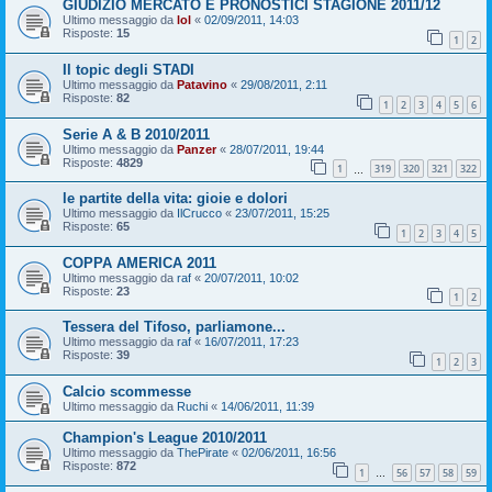
GIUDIZIO MERCATO E PRONOSTICI STAGIONE 2011/12
Ultimo messaggio da
lol
«
02/09/2011, 14:03
Risposte:
15
1
2
Il topic degli STADI
Ultimo messaggio da
Patavino
«
29/08/2011, 2:11
Risposte:
82
1
2
3
4
5
6
Serie A & B 2010/2011
Ultimo messaggio da
Panzer
«
28/07/2011, 19:44
Risposte:
4829
1
319
320
321
322
…
le partite della vita: gioie e dolori
Ultimo messaggio da
IlCrucco
«
23/07/2011, 15:25
Risposte:
65
1
2
3
4
5
COPPA AMERICA 2011
Ultimo messaggio da
raf
«
20/07/2011, 10:02
Risposte:
23
1
2
Tessera del Tifoso, parliamone...
Ultimo messaggio da
raf
«
16/07/2011, 17:23
Risposte:
39
1
2
3
Calcio scommesse
Ultimo messaggio da
Ruchi
«
14/06/2011, 11:39
Champion's League 2010/2011
Ultimo messaggio da
ThePirate
«
02/06/2011, 16:56
Risposte:
872
1
56
57
58
59
…