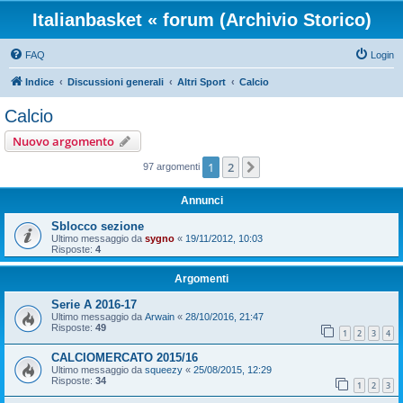
Italianbasket « forum (Archivio Storico)
FAQ
Login
Indice
Discussioni generali
Altri Sport
Calcio
Calcio
Nuovo argomento
1
2
Prossimo
97 argomenti
Annunci
Sblocco sezione
Ultimo messaggio da
sygno
«
19/11/2012, 10:03
Risposte:
4
Argomenti
Serie A 2016-17
Ultimo messaggio da
Arwain
«
28/10/2016, 21:47
Risposte:
49
1
2
3
4
CALCIOMERCATO 2015/16
Ultimo messaggio da
squeezy
«
25/08/2015, 12:29
Risposte:
34
1
2
3