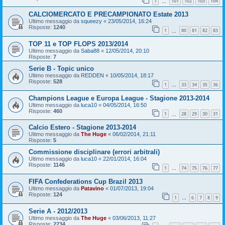
1
101
102
103
104
…
CALCIOMERCATO E PRECAMPIONATO Estate 2013
Ultimo messaggio da
squeezy
«
23/05/2014, 16:24
Risposte:
1240
1
80
81
82
83
…
TOP 11 e TOP FLOPS 2013/2014
Ultimo messaggio da
Saba88
«
12/05/2014, 20:10
Risposte:
7
Serie B - Topic unico
Ultimo messaggio da
REDDEN
«
10/05/2014, 18:17
Risposte:
528
1
33
34
35
36
…
Champions League e Europa League - Stagione 2013-2014
Ultimo messaggio da
luca10
«
04/05/2014, 16:50
Risposte:
460
1
28
29
30
31
…
Calcio Estero - Stagione 2013-2014
Ultimo messaggio da
The Huge
«
06/02/2014, 21:11
Risposte:
5
Commissione disciplinare (errori arbitrali)
Ultimo messaggio da
luca10
«
22/01/2014, 16:04
Risposte:
1146
1
74
75
76
77
…
FIFA Confederations Cup Brazil 2013
Ultimo messaggio da
Patavino
«
01/07/2013, 19:04
Risposte:
124
1
6
7
8
9
…
Serie A - 2012/2013
Ultimo messaggio da
The Huge
«
03/06/2013, 11:27
Risposte:
2234