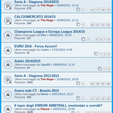
Serie A - Stagione 2014/2015
Ultimo messaggio da
The Huge
«
15/06/2015, 12:14
Risposte:
275
1
16
17
18
19
…
CALCIOMERCATO 2014/15
Ultimo messaggio da
The Huge
«
15/06/2015, 12:12
Risposte:
344
1
20
21
22
23
…
Champions League e Europa League 2014/15
Ultimo messaggio da
Mike
«
09/06/2015, 15:29
Risposte:
117
1
5
6
7
8
…
EURO 2016 - Forza Azzurri!
Ultimo messaggio da
Gabbo
«
17/11/2014, 9:49
Risposte:
31
1
2
3
Arbitri 2014/2015
Ultimo messaggio da
Saba88
«
29/09/2014, 11:14
Risposte:
24
1
2
Serie A - Stagione 2013-2014
Ultimo messaggio da
The Huge
«
31/08/2014, 19:53
Risposte:
1461
1
95
96
97
98
…
Siamo tutti CT - Brasile 2014
Ultimo messaggio da
Mikele
«
14/07/2014, 23:27
Risposte:
355
1
21
22
23
24
…
Il topic degli ERRORI ARBITRALI, involontari o corrotti?
Ultimo messaggio da
Panzer
«
23/05/2014, 23:50
Risposte:
1549