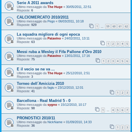
Serie A 2011 awards
Ultimo messaggio da
The Huge
«
30/05/2011, 22:51
Risposte:
6
CALCIOMERCATO 2010/2011
Ultimo messaggio da
Pego
«
06/03/2011, 10:18
Risposte:
929
1
59
60
61
62
…
La squadra migliore di ogni epoca
Ultimo messaggio da
Patavino
«
24/02/2011, 13:11
Risposte:
63
1
2
3
4
5
Messi ruba a Wesley il Fifa Pallone d'Oro 2010
Ultimo messaggio da
Patavino
«
13/01/2011, 17:16
Risposte:
75
1
2
3
4
5
6
E il vecio se ne va ...
Ultimo messaggio da
The Huge
«
25/12/2010, 2:51
Risposte:
3
Torneo dell´Amicizia 2010
Ultimo messaggio da
fagiu
«
23/12/2010, 12:01
Risposte:
41
1
2
3
Barcellona - Real Madrid 5 - 0
Ultimo messaggio da
sygno
«
15/12/2010, 10:17
Risposte:
98
1
4
5
6
7
…
PRONOSTICI 2010/11
Ultimo messaggio da
NickName
«
01/09/2010, 14:33
Risposte:
36
1
2
3