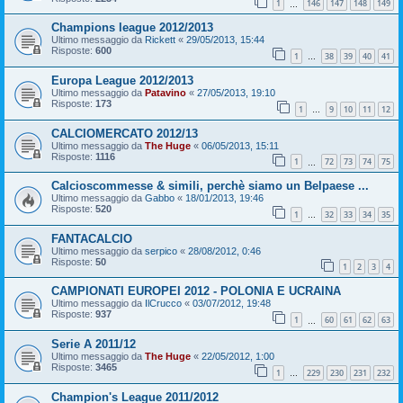
1
146
147
148
149
…
Champions league 2012/2013
Ultimo messaggio da
Rickett
«
29/05/2013, 15:44
Risposte:
600
1
38
39
40
41
…
Europa League 2012/2013
Ultimo messaggio da
Patavino
«
27/05/2013, 19:10
Risposte:
173
1
9
10
11
12
…
CALCIOMERCATO 2012/13
Ultimo messaggio da
The Huge
«
06/05/2013, 15:11
Risposte:
1116
1
72
73
74
75
…
Calcioscommesse & simili, perchè siamo un Belpaese ...
Ultimo messaggio da
Gabbo
«
18/01/2013, 19:46
Risposte:
520
1
32
33
34
35
…
FANTACALCIO
Ultimo messaggio da
serpico
«
28/08/2012, 0:46
Risposte:
50
1
2
3
4
CAMPIONATI EUROPEI 2012 - POLONIA E UCRAINA
Ultimo messaggio da
IlCrucco
«
03/07/2012, 19:48
Risposte:
937
1
60
61
62
63
…
Serie A 2011/12
Ultimo messaggio da
The Huge
«
22/05/2012, 1:00
Risposte:
3465
1
229
230
231
232
…
Champion's League 2011/2012