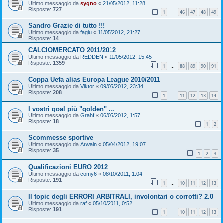
Ultimo messaggio da
sygno
«
21/05/2012, 11:28
Risposte:
727
1
46
47
48
49
…
Sandro Grazie di tutto !!!
Ultimo messaggio da
fagiu
«
11/05/2012, 21:27
Risposte:
14
CALCIOMERCATO 2011/2012
Ultimo messaggio da
REDDEN
«
11/05/2012, 15:45
Risposte:
1359
1
88
89
90
91
…
Coppa Uefa alias Europa League 2010/2011
Ultimo messaggio da
Viktor
«
09/05/2012, 23:34
Risposte:
208
1
11
12
13
14
…
I vostri goal più "golden" ...
Ultimo messaggio da
Grahf
«
06/05/2012, 1:57
Risposte:
18
1
2
Scommesse sportive
Ultimo messaggio da
Arwain
«
05/04/2012, 19:07
Risposte:
35
1
2
3
Qualificazioni EURO 2012
Ultimo messaggio da
comy6
«
08/10/2011, 1:04
Risposte:
191
1
10
11
12
13
…
Il topic degli ERRORI ARBITRALI, involontari o corrotti? 2.0
Ultimo messaggio da
raf
«
05/10/2011, 0:52
Risposte:
191
1
10
11
12
13
…