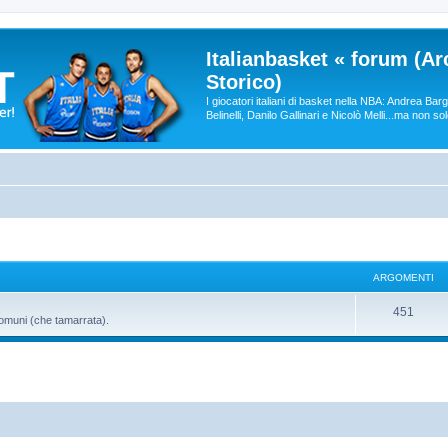
Italianbasket « forum (Ar
Storico)
I giocatori italiani di basket nella NBA: Andrea Ba
Belinelli, Danilo Gallinari e Nicolò Melli...ma non so
ARGOMENTI
451
comuni (che tamarrata).