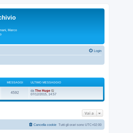
chivio
rgnani, Marco
lo
Login
MESSAGGI
ULTIMO MESSAGGIO
V
da
The Huge
4592
e
07/12/2015, 14:57
d
i
u
l
t
Vai a
i
m
o
Cancella cookie
Tutti gli orari sono
UTC+02:00
m
e