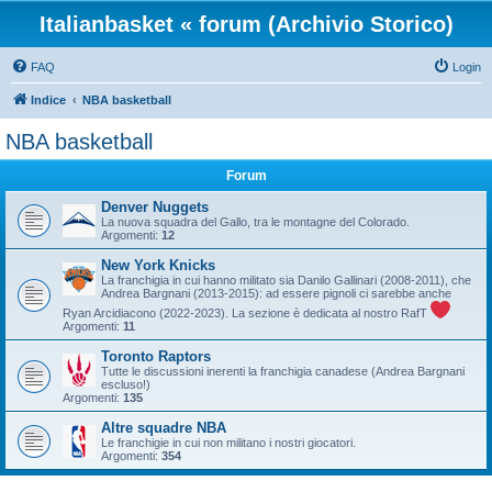
Italianbasket « forum (Archivio Storico)
FAQ
Login
Indice
NBA basketball
NBA basketball
Forum
Denver Nuggets
La nuova squadra del Gallo, tra le montagne del Colorado.
Argomenti:
12
New York Knicks
La franchigia in cui hanno militato sia Danilo Gallinari (2008-2011), che
Andrea Bargnani (2013-2015): ad essere pignoli ci sarebbe anche
Ryan Arcidiacono (2022-2023). La sezione è dedicata al nostro RafT
Argomenti:
11
Toronto Raptors
Tutte le discussioni inerenti la franchigia canadese (Andrea Bargnani
escluso!)
Argomenti:
135
Altre squadre NBA
Le franchigie in cui non militano i nostri giocatori.
Argomenti:
354