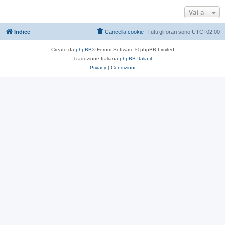
Vai a
Indice
Cancella cookie
Tutti gli orari sono
UTC+02:00
Creato da
phpBB
® Forum Software © phpBB Limited
Traduzione Italiana
phpBB-Italia.it
Privacy
|
Condizioni