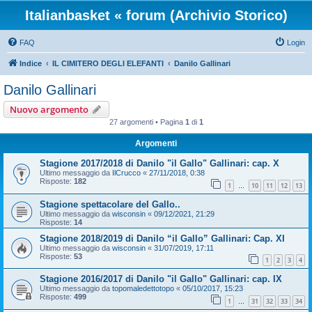
Italianbasket « forum (Archivio Storico)
FAQ
Login
Indice
IL CIMITERO DEGLI ELEFANTI
Danilo Gallinari
Danilo Gallinari
Nuovo argomento
27 argomenti • Pagina
1
di
1
Argomenti
Stagione 2017/2018 di Danilo "il Gallo" Gallinari: cap. X
Ultimo messaggio da
IlCrucco
«
27/11/2018, 0:38
Risposte:
182
1
10
11
12
13
…
Stagione spettacolare del Gallo..
Ultimo messaggio da
wisconsin
«
09/12/2021, 21:29
Risposte:
14
Stagione 2018/2019 di Danilo “il Gallo” Gallinari: Cap. XI
Ultimo messaggio da
wisconsin
«
31/07/2019, 17:11
Risposte:
53
1
2
3
4
Stagione 2016/2017 di Danilo "il Gallo" Gallinari: cap. IX
Ultimo messaggio da
topomaledettotopo
«
05/10/2017, 15:23
Risposte:
499
1
31
32
33
34
…