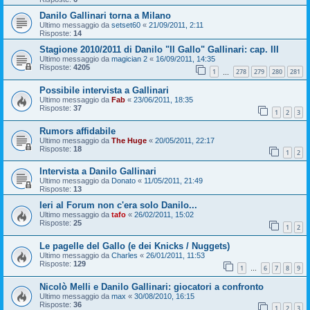
Danilo Gallinari torna a Milano
Ultimo messaggio da
setset60
«
21/09/2011, 2:11
Risposte:
14
Stagione 2010/2011 di Danilo "Il Gallo" Gallinari: cap. III
Ultimo messaggio da
magician 2
«
16/09/2011, 14:35
Risposte:
4205
1
278
279
280
281
…
Possibile intervista a Gallinari
Ultimo messaggio da
Fab
«
23/06/2011, 18:35
Risposte:
37
1
2
3
Rumors affidabile
Ultimo messaggio da
The Huge
«
20/05/2011, 22:17
Risposte:
18
1
2
Intervista a Danilo Gallinari
Ultimo messaggio da
Donato
«
11/05/2011, 21:49
Risposte:
13
Ieri al Forum non c'era solo Danilo...
Ultimo messaggio da
tafo
«
26/02/2011, 15:02
Risposte:
25
1
2
Le pagelle del Gallo (e dei Knicks / Nuggets)
Ultimo messaggio da
Charles
«
26/01/2011, 11:53
Risposte:
129
1
6
7
8
9
…
Nicolò Melli e Danilo Gallinari: giocatori a confronto
Ultimo messaggio da
max
«
30/08/2010, 16:15
Risposte:
36
1
2
3