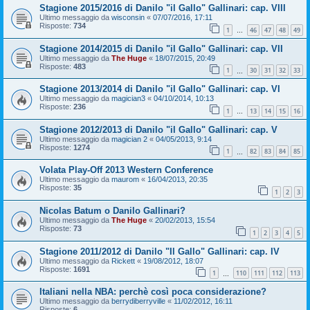
Stagione 2015/2016 di Danilo "il Gallo" Gallinari: cap. VIII
Ultimo messaggio da
wisconsin
«
07/07/2016, 17:11
Risposte:
734
1
46
47
48
49
…
Stagione 2014/2015 di Danilo "il Gallo" Gallinari: cap. VII
Ultimo messaggio da
The Huge
«
18/07/2015, 20:49
Risposte:
483
1
30
31
32
33
…
Stagione 2013/2014 di Danilo "il Gallo" Gallinari: cap. VI
Ultimo messaggio da
magician3
«
04/10/2014, 10:13
Risposte:
236
1
13
14
15
16
…
Stagione 2012/2013 di Danilo "il Gallo" Gallinari: cap. V
Ultimo messaggio da
magician 2
«
04/05/2013, 9:14
Risposte:
1274
1
82
83
84
85
…
Volata Play-Off 2013 Western Conference
Ultimo messaggio da
maurom
«
16/04/2013, 20:35
Risposte:
35
1
2
3
Nicolas Batum o Danilo Gallinari?
Ultimo messaggio da
The Huge
«
20/02/2013, 15:54
Risposte:
73
1
2
3
4
5
Stagione 2011/2012 di Danilo "Il Gallo" Gallinari: cap. IV
Ultimo messaggio da
Rickett
«
19/08/2012, 18:07
Risposte:
1691
1
110
111
112
113
…
Italiani nella NBA: perchè così poca considerazione?
Ultimo messaggio da
berrydiberryville
«
11/02/2012, 16:11
Risposte:
6