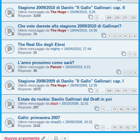
Stagione 2009/2010 di Danilo "Il Gallo" Gallinari: cap. II
Ultimo messaggio da
The Huge
«
25/08/2010, 3:26
Risposte:
3169
1
209
210
211
212
…
Che voto dareste alla stagione 2009/2010 di Gallinari?
Ultimo messaggio da
The Huge
«
19/04/2010, 14:35
Risposte:
79
1
2
3
4
5
6
The Real Dio degli Ebrei
Ultimo messaggio da
mighty
«
16/04/2010, 17:44
Risposte:
15
1
2
L'anno prossimo come sarà?
Ultimo messaggio da
Panzer
«
16/04/2010, 0:21
Risposte:
38
1
2
3
Stagione 2008/2009 di Danilo "Il Gallo" Gallinari: cap. I
Ultimo messaggio da
The Huge
«
29/09/2009, 12:35
Risposte:
1670
1
109
110
111
112
…
Estate da rookie: Danilo Gallinari dal Draft in poi
Ultimo messaggio da
zizzi
«
28/10/2008, 11:01
Risposte:
287
1
17
18
19
20
…
Gallo: primavera 2007
Ultimo messaggio da
shaq91
«
28/06/2008, 16:31
Risposte:
1142
1
74
75
76
77
…
Nuovo argomento