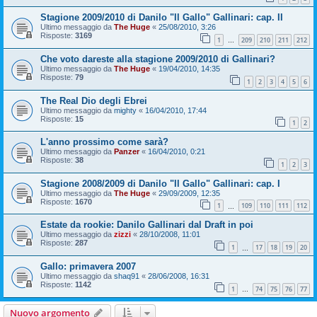
Stagione 2009/2010 di Danilo "Il Gallo" Gallinari: cap. II
Ultimo messaggio da
The Huge
«
25/08/2010, 3:26
Risposte:
3169
1
209
210
211
212
…
Che voto dareste alla stagione 2009/2010 di Gallinari?
Ultimo messaggio da
The Huge
«
19/04/2010, 14:35
Risposte:
79
1
2
3
4
5
6
The Real Dio degli Ebrei
Ultimo messaggio da
mighty
«
16/04/2010, 17:44
Risposte:
15
1
2
L'anno prossimo come sarà?
Ultimo messaggio da
Panzer
«
16/04/2010, 0:21
Risposte:
38
1
2
3
Stagione 2008/2009 di Danilo "Il Gallo" Gallinari: cap. I
Ultimo messaggio da
The Huge
«
29/09/2009, 12:35
Risposte:
1670
1
109
110
111
112
…
Estate da rookie: Danilo Gallinari dal Draft in poi
Ultimo messaggio da
zizzi
«
28/10/2008, 11:01
Risposte:
287
1
17
18
19
20
…
Gallo: primavera 2007
Ultimo messaggio da
shaq91
«
28/06/2008, 16:31
Risposte:
1142
1
74
75
76
77
…
Nuovo argomento