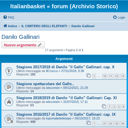
Italianbasket « forum (Archivio Storico)
FAQ
Login
Indice
IL CIMITERO DEGLI ELEFANTI
Danilo Gallinari
Danilo Gallinari
Nuovo argomento
27 argomenti • Pagina
1
di
1
Argomenti
Stagione 2017/2018 di Danilo "il Gallo" Gallinari: cap. X
Ultimo messaggio da
IlCrucco
«
27/11/2018, 0:38
Risposte:
182
1
10
11
12
13
…
Stagione spettacolare del Gallo..
Ultimo messaggio da
wisconsin
«
09/12/2021, 21:29
Risposte:
14
Stagione 2018/2019 di Danilo “il Gallo” Gallinari: Cap. XI
Ultimo messaggio da
wisconsin
«
31/07/2019, 17:11
Risposte:
53
1
2
3
4
Stagione 2016/2017 di Danilo "il Gallo" Gallinari: cap. IX
Ultimo messaggio da
topomaledettotopo
«
05/10/2017, 15:23
Risposte:
499
1
31
32
33
34
…