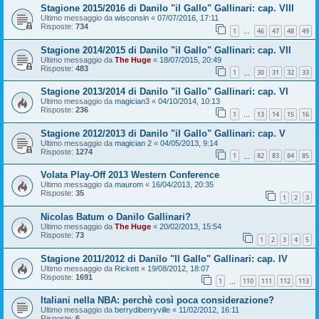
Stagione 2015/2016 di Danilo "il Gallo" Gallinari: cap. VIII
Ultimo messaggio da
wisconsin
«
07/07/2016, 17:11
Risposte:
734
1
46
47
48
49
…
Stagione 2014/2015 di Danilo "il Gallo" Gallinari: cap. VII
Ultimo messaggio da
The Huge
«
18/07/2015, 20:49
Risposte:
483
1
30
31
32
33
…
Stagione 2013/2014 di Danilo "il Gallo" Gallinari: cap. VI
Ultimo messaggio da
magician3
«
04/10/2014, 10:13
Risposte:
236
1
13
14
15
16
…
Stagione 2012/2013 di Danilo "il Gallo" Gallinari: cap. V
Ultimo messaggio da
magician 2
«
04/05/2013, 9:14
Risposte:
1274
1
82
83
84
85
…
Volata Play-Off 2013 Western Conference
Ultimo messaggio da
maurom
«
16/04/2013, 20:35
Risposte:
35
1
2
3
Nicolas Batum o Danilo Gallinari?
Ultimo messaggio da
The Huge
«
20/02/2013, 15:54
Risposte:
73
1
2
3
4
5
Stagione 2011/2012 di Danilo "Il Gallo" Gallinari: cap. IV
Ultimo messaggio da
Rickett
«
19/08/2012, 18:07
Risposte:
1691
1
110
111
112
113
…
Italiani nella NBA: perchè così poca considerazione?
Ultimo messaggio da
berrydiberryville
«
11/02/2012, 16:11
Risposte:
6