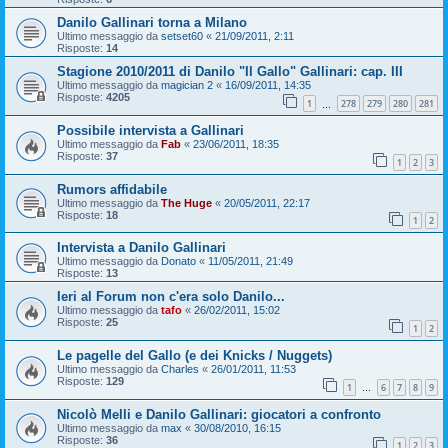
Danilo Gallinari torna a Milano
Ultimo messaggio da
setset60
«
21/09/2011, 2:11
Risposte:
14
Stagione 2010/2011 di Danilo "Il Gallo" Gallinari: cap. III
Ultimo messaggio da
magician 2
«
16/09/2011, 14:35
Risposte:
4205
1
278
279
280
281
…
Possibile intervista a Gallinari
Ultimo messaggio da
Fab
«
23/06/2011, 18:35
Risposte:
37
1
2
3
Rumors affidabile
Ultimo messaggio da
The Huge
«
20/05/2011, 22:17
Risposte:
18
1
2
Intervista a Danilo Gallinari
Ultimo messaggio da
Donato
«
11/05/2011, 21:49
Risposte:
13
Ieri al Forum non c'era solo Danilo...
Ultimo messaggio da
tafo
«
26/02/2011, 15:02
Risposte:
25
1
2
Le pagelle del Gallo (e dei Knicks / Nuggets)
Ultimo messaggio da
Charles
«
26/01/2011, 11:53
Risposte:
129
1
6
7
8
9
…
Nicolò Melli e Danilo Gallinari: giocatori a confronto
Ultimo messaggio da
max
«
30/08/2010, 16:15
Risposte:
36
1
2
3