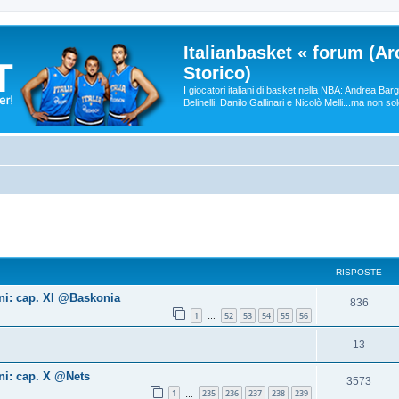
Italianbasket « forum (Ar
Storico)
I giocatori italiani di basket nella NBA: Andrea Ba
Belinelli, Danilo Gallinari e Nicolò Melli...ma non so
RISPOSTE
ni: cap. XI @Baskonia
836
1
52
53
54
55
56
…
13
ni: cap. X @Nets
3573
1
235
236
237
238
239
…