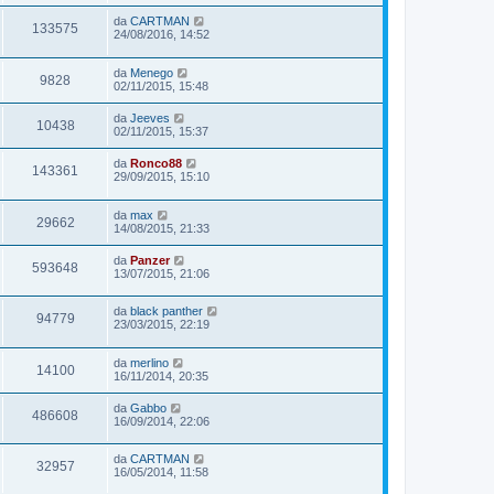
da
CARTMAN
133575
24/08/2016, 14:52
da
Menego
9828
02/11/2015, 15:48
da
Jeeves
10438
02/11/2015, 15:37
da
Ronco88
143361
29/09/2015, 15:10
da
max
29662
14/08/2015, 21:33
da
Panzer
593648
13/07/2015, 21:06
da
black panther
94779
23/03/2015, 22:19
da
merlino
14100
16/11/2014, 20:35
da
Gabbo
486608
16/09/2014, 22:06
da
CARTMAN
32957
16/05/2014, 11:58