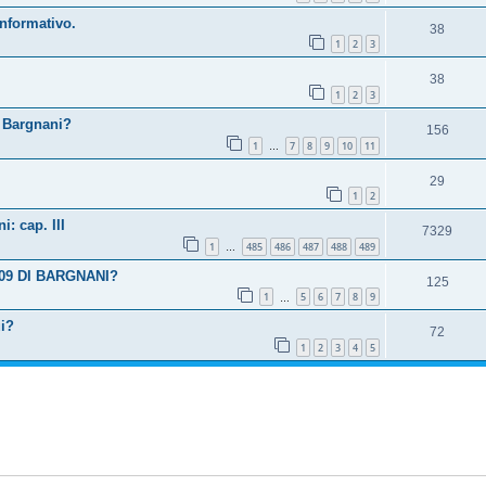
nformativo.
38
1
2
3
38
1
2
3
r Bargnani?
156
1
7
8
9
10
11
…
29
1
2
: cap. III
7329
1
485
486
487
488
489
…
09 DI BARGNANI?
125
1
5
6
7
8
9
…
ui?
72
1
2
3
4
5