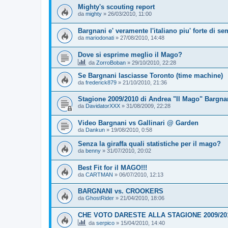
Mighty's scouting report
da
mighty
»
26/03/2010, 11:00
Bargnani e' veramente l'italiano piu' forte di s
da
mariodonati
»
27/08/2010, 14:48
Dove si esprime meglio il Mago?
da
ZorroBoban
»
29/10/2010, 22:28
Se Bargnani lasciasse Toronto (time machine)
da
frederick879
»
21/10/2010, 21:36
Stagione 2009/2010 di Andrea "Il Mago" Bargnan
da
DavidatorXXX
»
31/08/2009, 22:28
Video Bargnani vs Gallinari @ Garden
da
Dankun
»
19/08/2010, 0:58
Senza la giraffa quali statistiche per il mago?
da
benny
»
31/07/2010, 20:02
Best Fit for il MAGO!!!
da
CARTMAN
»
06/07/2010, 12:13
BARGNANI vs. CROOKERS
da
GhostRider
»
21/04/2010, 18:06
CHE VOTO DARESTE ALLA STAGIONE 2009/20
da
serpico
»
15/04/2010, 14:40