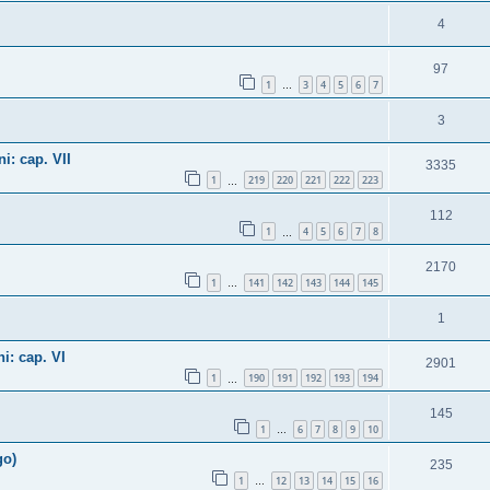
4
97
1
3
4
5
6
7
…
3
i: cap. VII
3335
1
219
220
221
222
223
…
112
1
4
5
6
7
8
…
2170
1
141
142
143
144
145
…
1
i: cap. VI
2901
1
190
191
192
193
194
…
145
1
6
7
8
9
10
…
go)
235
1
12
13
14
15
16
…