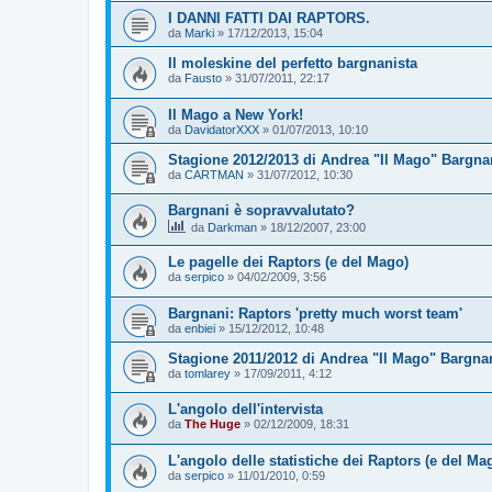
I DANNI FATTI DAI RAPTORS.
da
Marki
»
17/12/2013, 15:04
Il moleskine del perfetto bargnanista
da
Fausto
»
31/07/2011, 22:17
Il Mago a New York!
da
DavidatorXXX
»
01/07/2013, 10:10
Stagione 2012/2013 di Andrea "Il Mago" Bargnan
da
CARTMAN
»
31/07/2012, 10:30
Bargnani è sopravvalutato?
da
Darkman
»
18/12/2007, 23:00
Le pagelle dei Raptors (e del Mago)
da
serpico
»
04/02/2009, 3:56
Bargnani: Raptors 'pretty much worst team'
da
enbiei
»
15/12/2012, 10:48
Stagione 2011/2012 di Andrea "Il Mago" Bargnan
da
tomlarey
»
17/09/2011, 4:12
L'angolo dell'intervista
da
The Huge
»
02/12/2009, 18:31
L'angolo delle statistiche dei Raptors (e del Ma
da
serpico
»
11/01/2010, 0:59