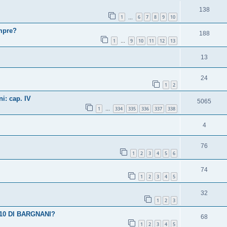
138
1
6
7
8
9
10
…
empre?
188
1
9
10
11
12
13
…
13
24
1
2
i: cap. IV
5065
1
334
335
336
337
338
…
4
76
1
2
3
4
5
6
74
1
2
3
4
5
32
1
2
3
10 DI BARGNANI?
68
1
2
3
4
5