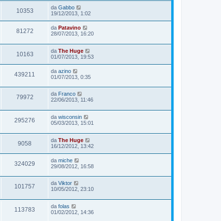
da
Gabbo
10353
19/12/2013, 1:02
da
Patavino
81272
28/07/2013, 16:20
da
The Huge
10163
01/07/2013, 19:53
da
azino
439211
01/07/2013, 0:35
da
Franco
79972
22/06/2013, 11:46
da
wisconsin
295276
05/03/2013, 15:01
da
The Huge
9058
16/12/2012, 13:42
da
miche
324029
29/08/2012, 16:58
da
Viktor
101757
10/05/2012, 23:10
da
folas
113783
01/02/2012, 14:36