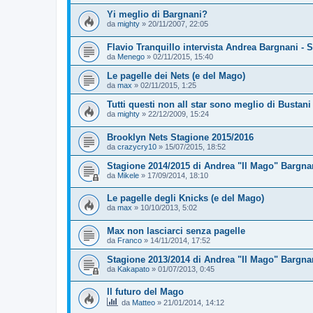
Yi meglio di Bargnani?
da
mighty
»
20/11/2007, 22:05
Flavio Tranquillo intervista Andrea Bargnani - 
da
Menego
»
02/11/2015, 15:40
Le pagelle dei Nets (e del Mago)
da
max
»
02/11/2015, 1:25
Tutti questi non all star sono meglio di Bustani
da
mighty
»
22/12/2009, 15:24
Brooklyn Nets Stagione 2015/2016
da
crazycry10
»
15/07/2015, 18:52
Stagione 2014/2015 di Andrea "Il Mago" Bargna
da
Mikele
»
17/09/2014, 18:10
Le pagelle degli Knicks (e del Mago)
da
max
»
10/10/2013, 5:02
Max non lasciarci senza pagelle
da
Franco
»
14/11/2014, 17:52
Stagione 2013/2014 di Andrea "Il Mago" Bargnan
da
Kakapato
»
01/07/2013, 0:45
Il futuro del Mago
da
Matteo
»
21/01/2014, 14:12