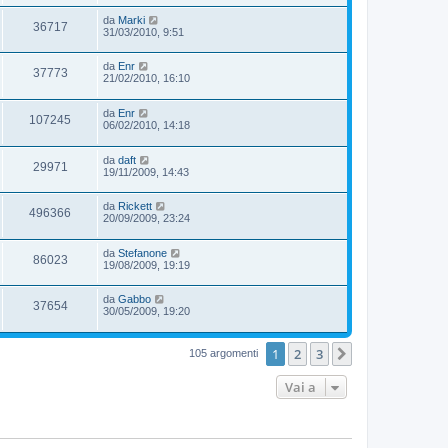
da
Marki
36717
31/03/2010, 9:51
da
Enr
37773
21/02/2010, 16:10
da
Enr
107245
06/02/2010, 14:18
da
daft
29971
19/11/2009, 14:43
da
Rickett
496366
20/09/2009, 23:24
da
Stefanone
86023
19/08/2009, 19:19
da
Gabbo
37654
30/05/2009, 19:20
1
2
3
Prossimo
105 argomenti
Vai a