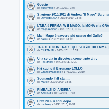
Gossip
da
superman
»
09/10/2011, 3:03
Stagione 2010/2011 di Andrea "Il Mago" Bargnan
da
DavidatorXXX
»
21/08/2010, 23:48
L'NBA è FERMA: W il MAGO, la MONA e la GR
da
mago romano
»
09/07/2011, 16:45
Ma il Mago è davvero più scarso del Gallo?
da
palmlu
»
26/12/2009, 13:49
TRADE O NON TRADE QUESTO èIL DILEMMA!!pos
da
CARTMAN
»
26/04/2011, 13:55
Una serata in discoteca come tante altre
da
FoxStriker
»
04/03/2011, 22:39
Hai capito il Bargnano LOLLO
da
GrandeMagoooo
»
17/02/2011, 20:19
Sognando l'all star.....
da
Marki
»
29/10/2009, 18:55
RIMBALZI DI ANDREA
da
Andre23
»
10/12/2010, 19:03
Draft 2006 4 anni dopo
da
tomlarey
»
14/12/2010, 10:57