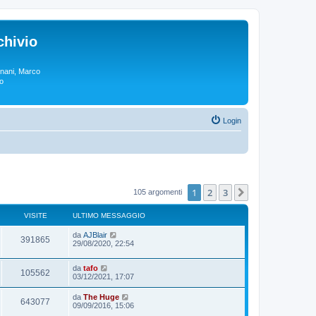
chivio
rgnani, Marco
lo
Login
1
2
3
Prossimo
105 argomenti
VISITE
ULTIMO MESSAGGIO
da
AJBlair
391865
29/08/2020, 22:54
da
tafo
105562
03/12/2021, 17:07
da
The Huge
643077
09/09/2016, 15:06