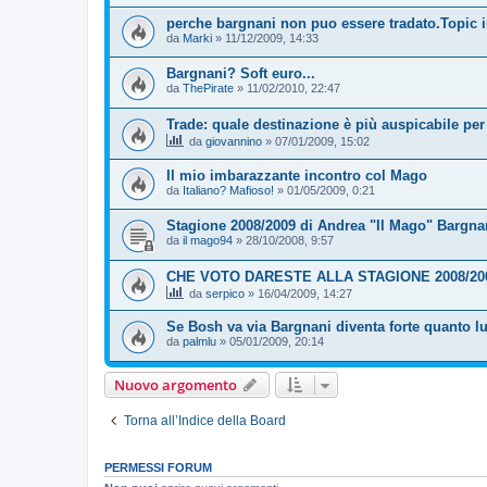
perche bargnani non puo essere tradato.Topic i
da
Marki
»
11/12/2009, 14:33
Bargnani? Soft euro...
da
ThePirate
»
11/02/2010, 22:47
Trade: quale destinazione è più auspicabile pe
da
giovannino
»
07/01/2009, 15:02
Il mio imbarazzante incontro col Mago
da
Italiano? Mafioso!
»
01/05/2009, 0:21
Stagione 2008/2009 di Andrea "Il Mago" Bargnani
da
il mago94
»
28/10/2008, 9:57
CHE VOTO DARESTE ALLA STAGIONE 2008/20
da
serpico
»
16/04/2009, 14:27
Se Bosh va via Bargnani diventa forte quanto l
da
palmlu
»
05/01/2009, 20:14
Nuovo argomento
Torna all’Indice della Board
PERMESSI FORUM