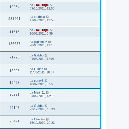
da
The Huge
10354
09/10/2011, 12:56
da
saxblue
531461
17/09/2011, 19:59
da
The Huge
11616
10/07/2011, 0:39
da
giginho93
136637
28/06/2011, 19:13
da
Gabbo
71723
01/06/2011, 12:01
da
Lukish
13996
11/03/2011, 18:57
da
comy6
12428
18/02/2011, 0:55
da
Matt_11
96291
04/02/2011, 13:18
da
Gabbo
22148
22/12/2010, 19:33
da
Charles
25421
16/12/2010, 20:23