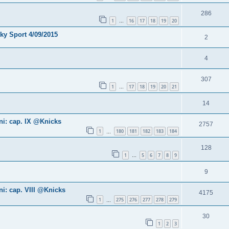
286
1
16
17
18
19
20
…
Sky Sport 4/09/2015
2
4
307
1
17
18
19
20
21
…
14
ni: cap. IX @Knicks
2757
1
180
181
182
183
184
…
128
1
5
6
7
8
9
…
9
i: cap. VIII @Knicks
4175
1
275
276
277
278
279
…
30
1
2
3