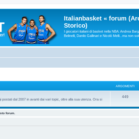
Italianbasket « forum (Ar
Storico)
I giocatori italiani di basket nella NBA: Andrea Ba
Belinelli, Danilo Gallinari e Nicolò Melli...ma non so
ARGOMENTI
449
 postati dal 2007 in avanti dai vari topic, oltre alla sua utenza. Ora si
esto forum.