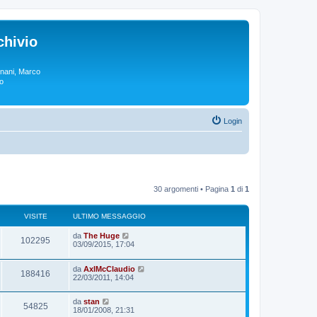
chivio
rgnani, Marco
lo
Login
30 argomenti • Pagina
1
di
1
VISITE
ULTIMO MESSAGGIO
da
The Huge
102295
03/09/2015, 17:04
da
AxlMcClaudio
188416
22/03/2011, 14:04
da
stan
54825
18/01/2008, 21:31