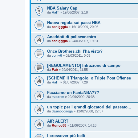
NBA Salary Cap
da
RafT
»
19/06/2007, 2:18
Nuova regola sui passi NBA
da
canigggia
»
16/10/2009, 20:06
Aneddoti di pallacanestro
da
canigggia
»
24/03/2007, 19:31
Once Brothers,chi l'ha visto?
da
comy6
»
02/03/2011, 0:03
[REGOLAMENTO] Infrazione di campo
da
Fab
»
29/04/2011, 11:55
[SCHEMI] Il Triangolo, o Triple Post Offense
da
RafT
»
01/07/2007, 7:29
Facciamo un FantaNBA???
da
maurom
»
22/09/2009, 20:38
un topic per i grandi giocatori del passato...
da
dejanbodiroga
»
12/02/2008, 22:37
AIR ALERT
da
Ronco88
»
11/06/2007, 14:18
I crossover più belli