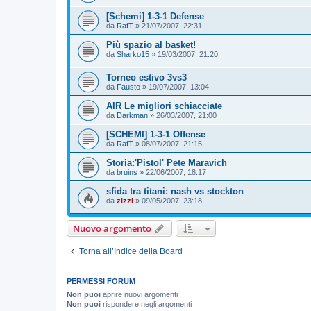
[Schemi] 1-3-1 Defense
da
RafT
»
21/07/2007, 22:31
Più spazio al basket!
da
Sharko15
»
19/03/2007, 21:20
Torneo estivo 3vs3
da
Fausto
»
19/07/2007, 13:04
AIR Le migliori schiacciate
da
Darkman
»
26/03/2007, 21:00
[SCHEMI] 1-3-1 Offense
da
RafT
»
08/07/2007, 21:15
Storia:'Pistol' Pete Maravich
da
bruins
»
22/06/2007, 18:17
sfida tra titani: nash vs stockton
da
zizzi
»
09/05/2007, 23:18
Nuovo argomento
Torna all’Indice della Board
PERMESSI FORUM
Non puoi
aprire nuovi argomenti
Non puoi
rispondere negli argomenti