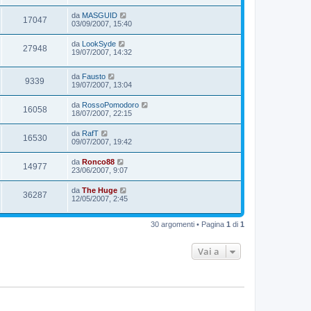
da
MASGUID
17047
03/09/2007, 15:40
da
LookSyde
27948
19/07/2007, 14:32
da
Fausto
9339
19/07/2007, 13:04
da
RossoPomodoro
16058
18/07/2007, 22:15
da
RafT
16530
09/07/2007, 19:42
da
Ronco88
14977
23/06/2007, 9:07
da
The Huge
36287
12/05/2007, 2:45
30 argomenti • Pagina
1
di
1
Vai a