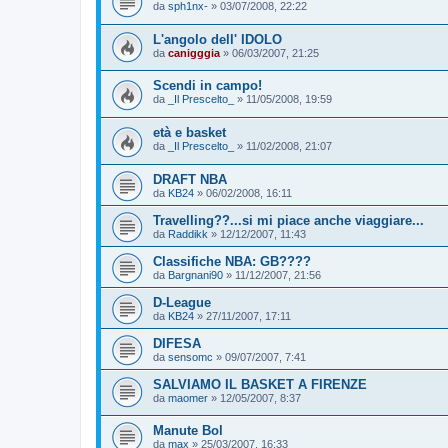
da
sph1nx-
»
03/07/2008, 22:22
L'angolo dell' IDOLO
da
canigggia
»
06/03/2007, 21:25
Scendi in campo!
da
_Il Prescelto_
»
11/05/2008, 19:59
età e basket
da
_Il Prescelto_
»
11/02/2008, 21:07
DRAFT NBA
da
KB24
»
06/02/2008, 16:11
Travelling??...si mi piace anche viaggiare...
da
Raddikk
»
12/12/2007, 11:43
Classifiche NBA: GB????
da
Bargnani90
»
11/12/2007, 21:56
D-League
da
KB24
»
27/11/2007, 17:11
DIFESA
da
sensomc
»
09/07/2007, 7:41
SALVIAMO IL BASKET A FIRENZE
da
maomer
»
12/05/2007, 8:37
Manute Bol
da
max
»
25/03/2007, 16:33