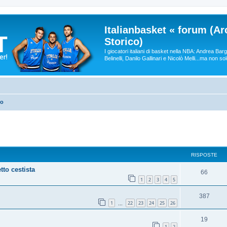
Italianbasket « forum (Ar
Storico)
I giocatori italiani di basket nella NBA: Andrea Ba
Belinelli, Danilo Gallinari e Nicolò Melli...ma non so
ro
RISPOSTE
tto cestista
66
1
2
3
4
5
387
1
22
23
24
25
26
…
19
1
2