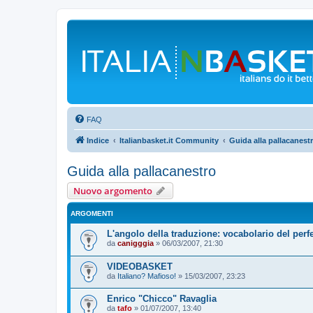
FAQ
Indice
Italianbasket.it Community
Guida alla pallacanest
Guida alla pallacanestro
Nuovo argomento
ARGOMENTI
L'angolo della traduzione: vocabolario del perfe
da
canigggia
»
06/03/2007, 21:30
VIDEOBASKET
da
Italiano? Mafioso!
»
15/03/2007, 23:23
Enrico "Chicco" Ravaglia
da
tafo
»
01/07/2007, 13:40