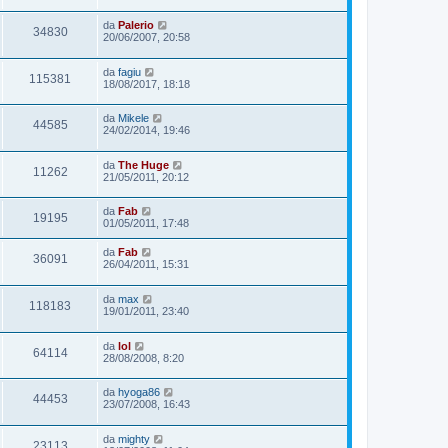
da
Palerio
34830
20/06/2007, 20:58
da
fagiu
115381
18/08/2017, 18:18
da
Mikele
44585
24/02/2014, 19:46
da
The Huge
11262
21/05/2011, 20:12
da
Fab
19195
01/05/2011, 17:48
da
Fab
36091
26/04/2011, 15:31
da
max
118183
19/01/2011, 23:40
da
lol
64114
28/08/2008, 8:20
da
hyoga86
44453
23/07/2008, 16:43
da
mighty
23113