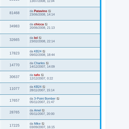
13/07/2008, 11:04
da
Patavino
81468
23/06/2008, 14:14
da
chicca
34983
20/06/2008, 21:13
da
lol
32665
23/02/2008, 22:14
da
KB24
17823
09/02/2008, 18:44
da
Charles
14770
14/12/2007, 14:09
da
tafo
30637
12/12/2007, 0:22
da
KB24
11077
28/11/2007, 15:14
da
3-Point Bomber
17657
05/11/2007, 21:47
da
Amel
28765
05/11/2007, 20:00
da
Mike
17225
03/09/2007, 16:15