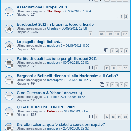
Assegnazione Europei 2013
Ultimo messaggio da
The Huge
«
07/02/2012, 19:04
Risposte:
17
1
2
Eurobasket 2011 in Lituania: topic ufficiale
Ultimo messaggio da
Charles
«
30/09/2011, 17:58
Risposte:
1675
1
109
110
111
112
…
Le pagelle degli Italiani...
Ultimo messaggio da
magician 2
«
08/09/2011, 0:20
Risposte:
56
1
2
3
4
Partite di qualificazione per gli Europei 2011
Ultimo messaggio da
magician
«
09/09/2010, 22:02
Risposte:
778
1
49
50
51
52
…
Bargnani e Belinelli dicono si alla Nazionale: e il Gallo?
Ultimo messaggio da
motoraptor
«
15/05/2010, 19:17
Risposte:
69
1
2
3
4
5
Gino Cuccarolo & Yahoo! Answer :-)
Ultimo messaggio da
Gabbo
«
23/11/2009, 15:53
Risposte:
12
QUALIFICAZIONI EUROPEI 2009
Ultimo messaggio da
Patavino
«
31/08/2009, 21:48
Risposte:
516
1
32
33
34
35
…
Disfatta italiana: qual'è stata la causa principale?
Ultimo messaggio da
magician
«
25/08/2009, 12:32