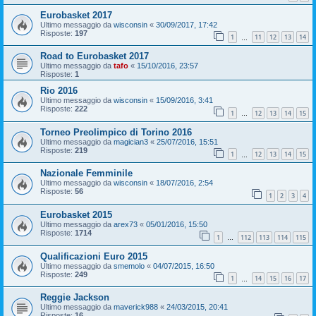
Eurobasket 2017
Ultimo messaggio da
wisconsin
«
30/09/2017, 17:42
Risposte:
197
1
11
12
13
14
…
Road to Eurobasket 2017
Ultimo messaggio da
tafo
«
15/10/2016, 23:57
Risposte:
1
Rio 2016
Ultimo messaggio da
wisconsin
«
15/09/2016, 3:41
Risposte:
222
1
12
13
14
15
…
Torneo Preolimpico di Torino 2016
Ultimo messaggio da
magician3
«
25/07/2016, 15:51
Risposte:
219
1
12
13
14
15
…
Nazionale Femminile
Ultimo messaggio da
wisconsin
«
18/07/2016, 2:54
Risposte:
56
1
2
3
4
Eurobasket 2015
Ultimo messaggio da
arex73
«
05/01/2016, 15:50
Risposte:
1714
1
112
113
114
115
…
Qualificazioni Euro 2015
Ultimo messaggio da
smemolo
«
04/07/2015, 16:50
Risposte:
249
1
14
15
16
17
…
Reggie Jackson
Ultimo messaggio da
maverick988
«
24/03/2015, 20:41
Risposte:
16