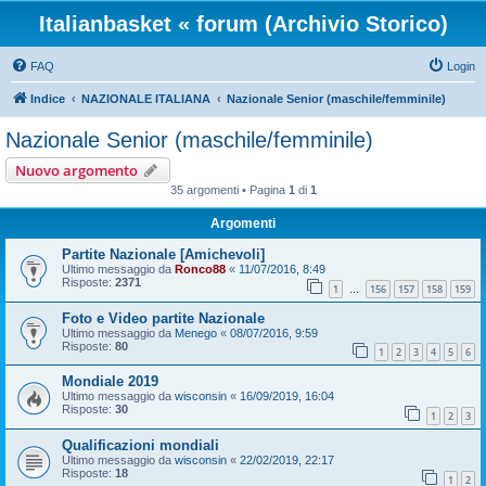
Italianbasket « forum (Archivio Storico)
FAQ
Login
Indice
NAZIONALE ITALIANA
Nazionale Senior (maschile/femminile)
Nazionale Senior (maschile/femminile)
Nuovo argomento
35 argomenti • Pagina
1
di
1
Argomenti
Partite Nazionale [Amichevoli]
Ultimo messaggio da
Ronco88
«
11/07/2016, 8:49
Risposte:
2371
1
156
157
158
159
…
Foto e Video partite Nazionale
Ultimo messaggio da
Menego
«
08/07/2016, 9:59
Risposte:
80
1
2
3
4
5
6
Mondiale 2019
Ultimo messaggio da
wisconsin
«
16/09/2019, 16:04
Risposte:
30
1
2
3
Qualificazioni mondiali
Ultimo messaggio da
wisconsin
«
22/02/2019, 22:17
Risposte:
18
1
2