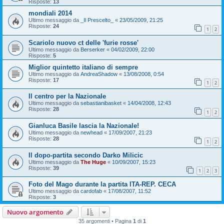
Risposte:
13
mondiali 2014
Ultimo messaggio da
_Il Prescelto_
«
23/05/2009, 21:25
Risposte:
24
1
2
Scariolo nuovo ct delle 'furie rosse'
Ultimo messaggio da
Berserker
«
04/02/2009, 22:00
Risposte:
5
Miglior quintetto italiano di sempre
Ultimo messaggio da
AndreaShadow
«
13/08/2008, 0:54
Risposte:
17
1
2
Il centro per la Nazionale
Ultimo messaggio da
sebastianibasket
«
14/04/2008, 12:43
Risposte:
28
1
2
Gianluca Basile lascia la Nazionale!
Ultimo messaggio da
newhead
«
17/09/2007, 21:23
Risposte:
28
1
2
Il dopo-partita secondo Darko Milicic
Ultimo messaggio da
The Huge
«
10/09/2007, 15:23
Risposte:
39
1
2
3
Foto del Mago durante la partita ITA-REP. CECA
Ultimo messaggio da
cardofab
«
17/08/2007, 11:52
Risposte:
3
Nuovo argomento
35 argomenti • Pagina
1
di
1