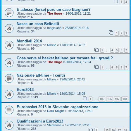
1
2
E adesso (forse) pure un caso Bargnani?
Ultimo messaggio da
The Huge
«
14/01/2015, 11:21
Risposte:
6
Nasce un caso Belinelli
Ultimo messaggio da
magician3
«
25/09/2014, 0:16
Risposte:
34
1
2
3
Mondiali 2014
Ultimo messaggio da
Mikele
«
17/09/2014, 14:32
Risposte:
99
1
4
5
6
7
…
Cosa serve al basket italiano per tornare fra i grandi?
Ultimo messaggio da
The Huge
«
30/05/2014, 17:24
Risposte:
98
1
4
5
6
7
…
Nazionale all-time - I centri
Ultimo messaggio da
Mikele
«
19/02/2014, 22:42
Risposte:
5
Euro2013
Ultimo messaggio da
Mikele
«
18/02/2014, 15:05
Risposte:
1619
1
105
106
107
108
…
Eurobasket 2013 in Slovenia: organizzazione
Ultimo messaggio da
Dark Knight
«
19/09/2013, 11:40
Risposte:
9
Qualificazioni a Euro2013
Ultimo messaggio da
Stefanone
«
12/12/2012, 22:20
Risposte:
268
1
15
16
17
18
…