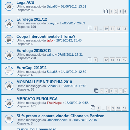
Lega ACB
Ultimo messaggio da
Saba88
«
07/06/2012, 13:31
Risposte:
50
1
2
3
4
Eurolega 2011/12
Ultimo messaggio da
comy6
«
17/05/2012, 20:03
Risposte:
190
1
10
11
12
13
…
Coppa Intercontinentale!! Torna?
Ultimo messaggio da
tafo
«
28/01/2012, 13:46
Risposte:
5
Eurolega 2010/2011
Ultimo messaggio da
azino
«
07/05/2011, 17:31
Risposte:
220
1
12
13
14
15
…
EuroCup 2010/11
Ultimo messaggio da
Saba88
«
14/10/2010, 12:59
Risposte:
4
MONDIALI FIBA TURCHIA 2010
Ultimo messaggio da
Saba88
«
13/09/2010, 17:45
Risposte:
85
1
2
3
4
5
6
MERCATO EUROLEGA
Ultimo messaggio da
The Huge
«
13/08/2010, 0:58
Risposte:
161
1
8
9
10
11
…
Si fa presto a cantare vittoria: Cibona vs Partizan
Ultimo messaggio da
Umbertino2010
«
21/06/2010, 22:15
Risposte:
8