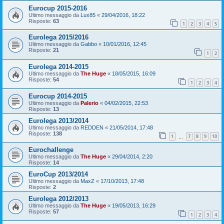
Eurocup 2015-2016
Ultimo messaggio da
Lux85
«
29/04/2016, 18:22
Risposte:
63
1
2
3
4
5
Eurolega 2015/2016
Ultimo messaggio da
Gabbo
«
10/01/2016, 12:45
Risposte:
21
1
2
Eurolega 2014-2015
Ultimo messaggio da
The Huge
«
18/05/2015, 16:09
Risposte:
54
1
2
3
4
Eurocup 2014-2015
Ultimo messaggio da
Palerio
«
04/02/2015, 22:53
Risposte:
13
Eurolega 2013/2014
Ultimo messaggio da
REDDEN
«
21/05/2014, 17:48
Risposte:
138
1
7
8
9
10
…
Eurochallenge
Ultimo messaggio da
The Huge
«
29/04/2014, 2:20
Risposte:
14
EuroCup 2013/2014
Ultimo messaggio da
MaxZ
«
17/10/2013, 17:48
Risposte:
2
Eurolega 2012/2013
Ultimo messaggio da
The Huge
«
19/05/2013, 16:29
Risposte:
57
1
2
3
4