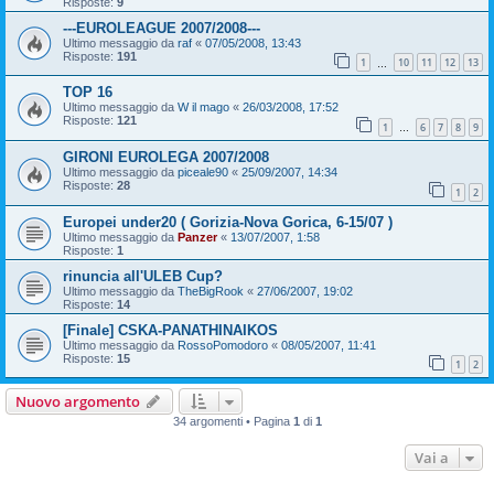
Risposte:
9
---EUROLEAGUE 2007/2008---
Ultimo messaggio da
raf
«
07/05/2008, 13:43
Risposte:
191
1
10
11
12
13
…
TOP 16
Ultimo messaggio da
W il mago
«
26/03/2008, 17:52
Risposte:
121
1
6
7
8
9
…
GIRONI EUROLEGA 2007/2008
Ultimo messaggio da
piceale90
«
25/09/2007, 14:34
Risposte:
28
1
2
Europei under20 ( Gorizia-Nova Gorica, 6-15/07 )
Ultimo messaggio da
Panzer
«
13/07/2007, 1:58
Risposte:
1
rinuncia all'ULEB Cup?
Ultimo messaggio da
TheBigRook
«
27/06/2007, 19:02
Risposte:
14
[Finale] CSKA-PANATHINAIKOS
Ultimo messaggio da
RossoPomodoro
«
08/05/2007, 11:41
Risposte:
15
1
2
Nuovo argomento
34 argomenti • Pagina
1
di
1
Vai a