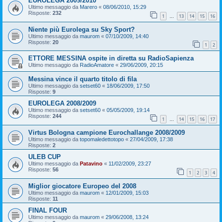
EUROLEGA 2009/2010
Ultimo messaggio da
Marero
«
08/06/2010, 15:29
Risposte:
232
1
13
14
15
16
…
Niente più Eurolega su Sky Sport?
Ultimo messaggio da
maurom
«
07/10/2009, 14:40
Risposte:
20
1
2
ETTORE MESSINA ospite in diretta su RadioSapienza
Ultimo messaggio da
RadioAmatore
«
29/06/2009, 20:15
Messina vince il quarto titolo di fila
Ultimo messaggio da
setset60
«
18/06/2009, 17:50
Risposte:
9
EUROLEGA 2008/2009
Ultimo messaggio da
setset60
«
05/05/2009, 19:14
Risposte:
244
1
14
15
16
17
…
Virtus Bologna campione Eurochallange 2008/2009
Ultimo messaggio da
topomaledettotopo
«
27/04/2009, 17:38
Risposte:
2
ULEB CUP
Ultimo messaggio da
Patavino
«
11/02/2009, 23:27
Risposte:
56
1
2
3
4
Miglior giocatore Europeo del 2008
Ultimo messaggio da
maurom
«
12/01/2009, 15:03
Risposte:
11
FINAL FOUR
Ultimo messaggio da
maurom
«
29/06/2008, 13:24