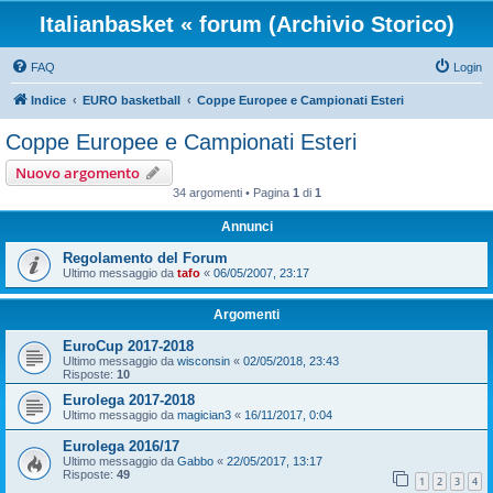
Italianbasket « forum (Archivio Storico)
FAQ
Login
Indice
EURO basketball
Coppe Europee e Campionati Esteri
Coppe Europee e Campionati Esteri
Nuovo argomento
34 argomenti • Pagina
1
di
1
Annunci
Regolamento del Forum
Ultimo messaggio da
tafo
«
06/05/2007, 23:17
Argomenti
EuroCup 2017-2018
Ultimo messaggio da
wisconsin
«
02/05/2018, 23:43
Risposte:
10
Eurolega 2017-2018
Ultimo messaggio da
magician3
«
16/11/2017, 0:04
Eurolega 2016/17
Ultimo messaggio da
Gabbo
«
22/05/2017, 13:17
Risposte:
49
1
2
3
4