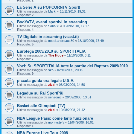
Risposte:
2
La Serie A su POPCORNTV Sport!
Ultimo messaggio da
Marki
«
15/11/2010, 19:31
Risposte:
2
BooYaTV, eventi sportivi in streaming
Ultimo messaggio da
Saba88
«
09/09/2010, 17:17
Risposte:
4
TV Digitale in streaming (vcast.it)
Ultimo messaggio da
cossi.andreaus80
«
18/10/2009, 17:49
Risposte:
5
Eurolega 2009/2010 su SPORTITALIA
Ultimo messaggio da
The Huge
«
11/10/2009, 3:11
Risposte:
7
Voci: Su SPORTITALIA tutte le partite dei Raptors 2009/2010
Ultimo messaggio da
ska
«
02/10/2009, 20:15
Risposte:
9
piccola guida ora legale U.S.A.
Ultimo messaggio da
zizzi
«
06/03/2009, 14:50
Legadue su Rai SportPiù
Ultimo messaggio da
sensomc
«
29/09/2008, 13:51
Basket alle Olimpiadi (TV)
Ultimo messaggio da
zizzi
«
10/08/2008, 21:42
NBA League Pass: come farlo funzionare
Ultimo messaggio da
montystefy
«
11/04/2008, 16:01
Risposte:
1
NBA Europe Live Tour 2008