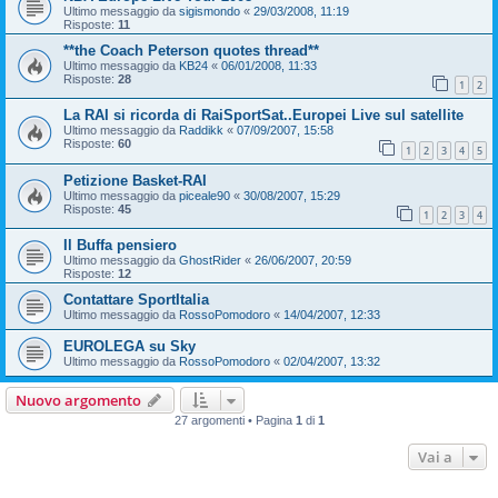
Ultimo messaggio da
sigismondo
«
29/03/2008, 11:19
Risposte:
11
**the Coach Peterson quotes thread**
Ultimo messaggio da
KB24
«
06/01/2008, 11:33
Risposte:
28
1
2
La RAI si ricorda di RaiSportSat..Europei Live sul satellite
Ultimo messaggio da
Raddikk
«
07/09/2007, 15:58
Risposte:
60
1
2
3
4
5
Petizione Basket-RAI
Ultimo messaggio da
piceale90
«
30/08/2007, 15:29
Risposte:
45
1
2
3
4
Il Buffa pensiero
Ultimo messaggio da
GhostRider
«
26/06/2007, 20:59
Risposte:
12
Contattare SportItalia
Ultimo messaggio da
RossoPomodoro
«
14/04/2007, 12:33
EUROLEGA su Sky
Ultimo messaggio da
RossoPomodoro
«
02/04/2007, 13:32
Nuovo argomento
27 argomenti • Pagina
1
di
1
Vai a