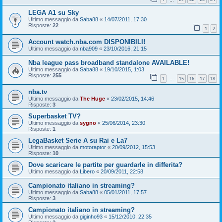
LEGA A1 su Sky
Ultimo messaggio da
Saba88
«
14/07/2011, 17:30
Risposte:
22
1
2
Account watch.nba.com DISPONIBILI!
Ultimo messaggio da
nba909
«
23/10/2016, 21:15
Nba league pass broadband standalone AVAILABLE!
Ultimo messaggio da
Saba88
«
19/10/2015, 1:03
Risposte:
255
1
15
16
17
18
…
nba.tv
Ultimo messaggio da
The Huge
«
23/02/2015, 14:46
Risposte:
3
Superbasket TV?
Ultimo messaggio da
sygno
«
25/06/2014, 23:30
Risposte:
1
LegaBasket Serie A su Rai e La7
Ultimo messaggio da
motoraptor
«
20/09/2012, 15:53
Risposte:
10
Dove scaricare le partite per guardarle in differita?
Ultimo messaggio da
Libero
«
20/09/2011, 22:58
Campionato italiano in streaming?
Ultimo messaggio da
Saba88
«
05/01/2011, 17:57
Risposte:
3
Campionato italiano in streaming?
Ultimo messaggio da
giginho93
«
15/12/2010, 22:35