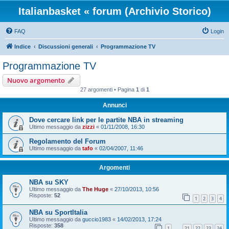
Italianbasket « forum (Archivio Storico)
FAQ
Login
Indice
Discussioni generali
Programmazione TV
Programmazione TV
Nuovo argomento
27 argomenti • Pagina
1
di
1
Annunci
Dove cercare link per le partite NBA in streaming
Ultimo messaggio da
zizzi
«
01/11/2008, 16:30
Regolamento del Forum
Ultimo messaggio da
tafo
«
02/04/2007, 11:46
Argomenti
NBA su SKY
Ultimo messaggio da
The Huge
«
27/10/2013, 10:56
Risposte:
52
1
2
3
4
NBA su SportItalia
Ultimo messaggio da
guccio1983
«
14/02/2013, 17:24
Risposte:
358
1
21
22
23
24
…