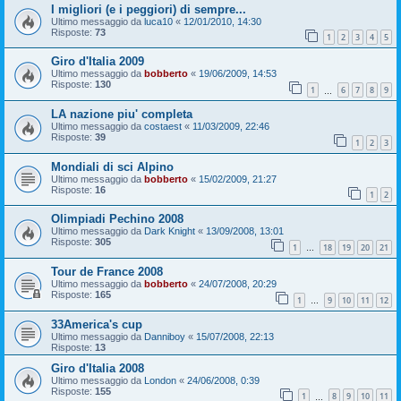
I migliori (e i peggiori) di sempre...
Ultimo messaggio da
luca10
«
12/01/2010, 14:30
Risposte:
73
1
2
3
4
5
Giro d'Italia 2009
Ultimo messaggio da
bobberto
«
19/06/2009, 14:53
Risposte:
130
1
6
7
8
9
…
LA nazione piu' completa
Ultimo messaggio da
costaest
«
11/03/2009, 22:46
Risposte:
39
1
2
3
Mondiali di sci Alpino
Ultimo messaggio da
bobberto
«
15/02/2009, 21:27
Risposte:
16
1
2
Olimpiadi Pechino 2008
Ultimo messaggio da
Dark Knight
«
13/09/2008, 13:01
Risposte:
305
1
18
19
20
21
…
Tour de France 2008
Ultimo messaggio da
bobberto
«
24/07/2008, 20:29
Risposte:
165
1
9
10
11
12
…
33America's cup
Ultimo messaggio da
Danniboy
«
15/07/2008, 22:13
Risposte:
13
Giro d'Italia 2008
Ultimo messaggio da
London
«
24/06/2008, 0:39
Risposte:
155
1
8
9
10
11
…