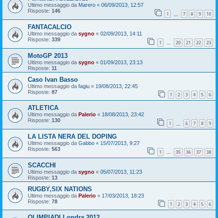
Ultimo messaggio da
Marero
«
06/09/2013, 12:57
Risposte:
146
1
7
8
9
10
…
FANTACALCIO
Ultimo messaggio da
sygno
«
02/09/2013, 14:11
Risposte:
339
1
20
21
22
23
…
MotoGP 2013
Ultimo messaggio da
sygno
«
01/09/2013, 23:13
Risposte:
11
Caso Ivan Basso
Ultimo messaggio da
fagiu
«
19/08/2013, 22:45
Risposte:
87
1
2
3
4
5
6
ATLETICA
Ultimo messaggio da
Palerio
«
18/08/2013, 23:42
Risposte:
130
1
6
7
8
9
…
LA LISTA NERA DEL DOPING
Ultimo messaggio da
Gabbo
«
15/07/2013, 9:27
Risposte:
563
1
35
36
37
38
…
SCACCHI
Ultimo messaggio da
sygno
«
05/07/2013, 11:23
Risposte:
13
RUGBY,SIX NATIONS
Ultimo messaggio da
Palerio
«
17/03/2013, 18:23
Risposte:
78
1
2
3
4
5
6
OLIMPIADI Londra 2012