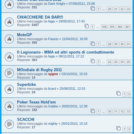
Ultimo messaggio da
Dark Knight
«
07/09/2012, 23:08
Risposte:
331
1
20
21
22
23
…
CHIACCHIERE DA BAR!!!
Ultimo messaggio da
fagiu
«
29/05/2012, 17:43
Risposte:
5407
1
358
359
360
361
…
MotoGP
Ultimo messaggio da
Fausto
«
11/04/2012, 16:05
Risposte:
455
1
28
29
30
31
…
Il Legionario - MMA ed altri sports di combattimento
Ultimo messaggio da
fagiu
«
08/11/2011, 17:22
Risposte:
363
1
22
23
24
25
…
MOndiale di Rugby 2011
Ultimo messaggio da
sygno
«
03/10/2011, 15:53
Risposte:
14
Superbike
Ultimo messaggio da
lizard
«
25/08/2011, 12:53
Risposte:
24
1
2
Poker Texas Hold'em
Ultimo messaggio da
Gabbo
«
20/02/2011, 12:38
Risposte:
182
1
10
11
12
13
…
SCACCHI
Ultimo messaggio da
mighty
«
26/01/2010, 15:18
Risposte:
17
1
2