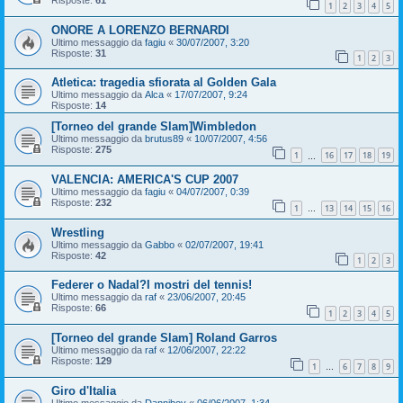
Risposte:
61
1
2
3
4
5
ONORE A LORENZO BERNARDI
Ultimo messaggio da
fagiu
«
30/07/2007, 3:20
Risposte:
31
1
2
3
Atletica: tragedia sfiorata al Golden Gala
Ultimo messaggio da
Alca
«
17/07/2007, 9:24
Risposte:
14
[Torneo del grande Slam]Wimbledon
Ultimo messaggio da
brutus89
«
10/07/2007, 4:56
Risposte:
275
1
16
17
18
19
…
VALENCIA: AMERICA'S CUP 2007
Ultimo messaggio da
fagiu
«
04/07/2007, 0:39
Risposte:
232
1
13
14
15
16
…
Wrestling
Ultimo messaggio da
Gabbo
«
02/07/2007, 19:41
Risposte:
42
1
2
3
Federer o Nadal?I mostri del tennis!
Ultimo messaggio da
raf
«
23/06/2007, 20:45
Risposte:
66
1
2
3
4
5
[Torneo del grande Slam] Roland Garros
Ultimo messaggio da
raf
«
12/06/2007, 22:22
Risposte:
129
1
6
7
8
9
…
Giro d'Italia
Ultimo messaggio da
Danniboy
«
06/06/2007, 1:34