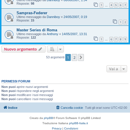
Risposte:
98
1
4
5
6
7
…
Sampras-Federer
Ultimo messaggio da
Danniboy
«
24/05/2007, 0:19
Risposte:
15
1
2
Master Series di Roma
Ultimo messaggio da
Anthony
«
14/05/2007, 13:31
Risposte:
122
1
6
7
8
9
…
Nuovo argomento
1
2
Prossimo
53 argomenti
Vai a
PERMESSI FORUM
Non puoi
aprire nuovi argomenti
Non puoi
rispondere negli argomenti
Non puoi
modificare i tuoi messaggi
Non puoi
cancellare i tuoi messaggi
Indice
Cancella cookie
Tutti gli orari sono
UTC+02:00
Creato da
phpBB
® Forum Software © phpBB Limited
Traduzione Italiana
phpBB-Italia.it
Privacy
|
Condizioni