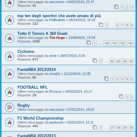
Ultimo messaggio da
wisconsin
«
04/02/2019, 22:47
Risposte:
41
1
2
3
top ten degli sportivi che avete amato di più
Ultimo messaggio da
PolBodetto
«
28/10/2015, 16:32
Risposte:
122
1
6
7
8
9
…
Tutto Il Tennis A 360 Gradi
Ultimo messaggio da
The Huge
«
15/09/2015, 13:34
Risposte:
1540
1
100
101
102
103
…
Ciclismo
Ultimo messaggio da
ernie
«
28/07/2015, 0:20
Risposte:
673
1
42
43
44
45
…
FantaNBA 2013/2014
Ultimo messaggio da
shaq91
«
21/10/2014, 12:35
Risposte:
60
1
2
3
4
5
FOOTBALL NFL
Ultimo messaggio da
IlCrucco
«
04/02/2014, 10:17
Risposte:
29
1
2
Rugby
Ultimo messaggio da
wisconsin
«
07/01/2014, 18:02
F1 World Championship
Ultimo messaggio da
paolozam
«
02/01/2014, 12:11
Risposte:
441
1
27
28
29
30
…
FantaNBA 2012/2013