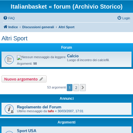
Italianbasket « forum (Archivio Storico)
FAQ
Login
Indice
Discussioni generali
Altri Sport
Altri Sport
Forum
Calcio
Luogo di incontro dei calciofili.
Argomenti:
98
Nuovo argomento
1
2
Prossimo
53 argomenti
Annunci
Regolamento del Forum
Ultimo messaggio da
tafo
«
30/03/2007, 17:01
Argomenti
Sport USA