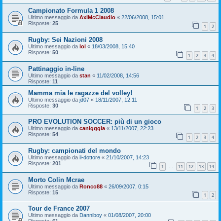
Campionato Formula 1 2008
Ultimo messaggio da
AxlMcClaudio
«
22/06/2008, 15:01
Risposte:
25
1
2
Rugby: Sei Nazioni 2008
Ultimo messaggio da
lol
«
18/03/2008, 15:40
Risposte:
50
1
2
3
4
Pattinaggio in-line
Ultimo messaggio da
stan
«
11/02/2008, 14:56
Risposte:
11
Mamma mia le ragazze del volley!
Ultimo messaggio da
jd07
«
18/11/2007, 12:11
Risposte:
30
1
2
3
PRO EVOLUTION SOCCER: più di un gioco
Ultimo messaggio da
canigggia
«
13/11/2007, 22:23
Risposte:
54
1
2
3
4
Rugby: campionati del mondo
Ultimo messaggio da
il-dottore
«
21/10/2007, 14:23
Risposte:
201
1
11
12
13
14
…
Morto Colin Mcrae
Ultimo messaggio da
Ronco88
«
26/09/2007, 0:15
Risposte:
15
1
2
Tour de France 2007
Ultimo messaggio da
Danniboy
«
01/08/2007, 20:00