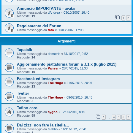
Ultimo messaggio da
svev
«
18/11/2008, 20:56
Annuncio IMPORTANTE - avatar
Ultimo messaggio da
dAndrea
«
03/10/2007, 16:40
Risposte:
19
1
2
Regolamento del Forum
Ultimo messaggio da
tafo
«
30/03/2007, 17:03
Argomenti
Tapatalk
Ultimo messaggio da
demetrio
«
31/10/2017, 9:52
Risposte:
14
Aggiornamento piattaforma forum a 3.1.x (luglio 2015)
Ultimo messaggio da
Panzer
«
28/07/2015, 11:33
Risposte:
10
Facebook ed Instagram
Ultimo messaggio da
The Huge
«
21/07/2015, 20:07
Risposte:
13
Twitter
Ultimo messaggio da
The Huge
«
09/07/2015, 16:45
Risposte:
3
Tafino caro...
Ultimo messaggio da
sygno
«
12/05/2015, 8:49
Risposte:
99
1
4
5
6
7
…
Dai zizzi non fare la zitella...
Ultimo messaggio da
Gabbo
«
16/11/2012, 23:41
Risposte:
8