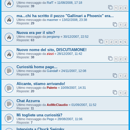
Ultimo messaggio da
RafT
«
11/08/2008, 17:18
Risposte:
39
1
2
3
ma...chi ha scritto il pezzo "Gallinari a Phoenix" era...
Ultimo messaggio da
maomer
«
13/02/2008, 23:38
Risposte:
29
1
2
Nuova era per il sito?
Ultimo messaggio da
pergiamp
«
30/12/2007, 22:52
Risposte:
63
1
2
3
4
5
Nuovo nome del sito, DISCUTIAMONE!
Ultimo messaggio da
zizzi
«
28/12/2007, 11:42
Risposte:
38
1
2
3
Curiosità home page...
Ultimo messaggio da
Gandalf
«
24/11/2007, 12:08
Risposte:
15
1
2
Alicante, stiamo arrivando!
Ultimo messaggio da
Palerio
«
10/09/2007, 14:31
Risposte:
20
1
2
Chat Azzurra
Ultimo messaggio da
AxlMcClaudio
«
01/09/2007, 11:52
Risposte:
11
Mi togliete una curiosità?
Ultimo messaggio da
Pego
«
28/08/2007, 11:06
Risposte:
7
Intervista a Chuck Swirsky