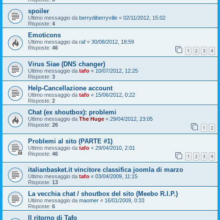
spoiler
Ultimo messaggio da
berrydiberryville
«
02/11/2012, 15:02
Risposte:
4
Emoticons
Ultimo messaggio da
raf
«
30/08/2012, 18:59
Risposte:
46
1
2
3
4
Virus Siae (DNS changer)
Ultimo messaggio da
tafo
«
10/07/2012, 12:25
Risposte:
3
Help-Cancellazione account
Ultimo messaggio da
tafo
«
15/06/2012, 0:22
Risposte:
2
Chat (ex shoutbox): problemi
Ultimo messaggio da
The Huge
«
29/04/2012, 23:05
Risposte:
26
1
2
Problemi al sito (PARTE #1)
Ultimo messaggio da
tafo
«
29/04/2010, 2:01
Risposte:
46
1
2
3
4
italianbasket.it vincitore classifica joomla di marzo
Ultimo messaggio da
tafo
«
03/04/2009, 11:15
Risposte:
13
La vecchia chat / shoutbox del sito (Meebo R.I.P.)
Ultimo messaggio da
maomer
«
16/01/2009, 0:33
Risposte:
6
Il ritorno di Tafo