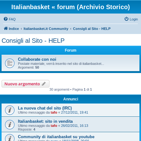
Italianbasket « forum (Archivio Storico)
FAQ
Login
Indice
Italianbasket.it Community
Consigli al Sito - HELP
Consigli al Sito - HELP
Forum
Collaborate con noi
Postate materiale, verrà inserito nel sito di italianbasket...
Argomenti:
50
Nuovo argomento
30 argomenti • Pagina
1
di
1
Annunci
La nuova chat del sito (IRC)
Ultimo messaggio da
tafo
«
27/12/2011, 19:41
Italianbasket: sito in vendita
Ultimo messaggio da
tafo
«
26/02/2011, 16:13
Risposte:
4
Community di italianbasket su youtube