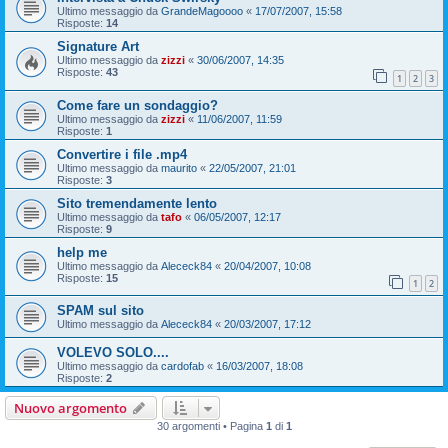
Ultimo messaggio da
GrandeMagoooo
«
17/07/2007, 15:58
Risposte:
14
Signature Art
Ultimo messaggio da
zizzi
«
30/06/2007, 14:35
Risposte:
43
1
2
3
Come fare un sondaggio?
Ultimo messaggio da
zizzi
«
11/06/2007, 11:59
Risposte:
1
Convertire i file .mp4
Ultimo messaggio da
maurito
«
22/05/2007, 21:01
Risposte:
3
Sito tremendamente lento
Ultimo messaggio da
tafo
«
06/05/2007, 12:17
Risposte:
9
help me
Ultimo messaggio da
Alececk84
«
20/04/2007, 10:08
Risposte:
15
1
2
SPAM sul sito
Ultimo messaggio da
Alececk84
«
20/03/2007, 17:12
VOLEVO SOLO....
Ultimo messaggio da
cardofab
«
16/03/2007, 18:08
Risposte:
2
Nuovo argomento
30 argomenti • Pagina
1
di
1