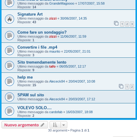
Ultimo messaggio da
GrandeMagoooo
«
17/07/2007, 15:58
Risposte:
14
Signature Art
Ultimo messaggio da
zizzi
«
30/06/2007, 14:35
Risposte:
43
1
2
3
Come fare un sondaggio?
Ultimo messaggio da
zizzi
«
11/06/2007, 11:59
Risposte:
1
Convertire i file .mp4
Ultimo messaggio da
maurito
«
22/05/2007, 21:01
Risposte:
3
Sito tremendamente lento
Ultimo messaggio da
tafo
«
06/05/2007, 12:17
Risposte:
9
help me
Ultimo messaggio da
Alececk84
«
20/04/2007, 10:08
Risposte:
15
1
2
SPAM sul sito
Ultimo messaggio da
Alececk84
«
20/03/2007, 17:12
VOLEVO SOLO....
Ultimo messaggio da
cardofab
«
16/03/2007, 18:08
Risposte:
2
Nuovo argomento
30 argomenti • Pagina
1
di
1