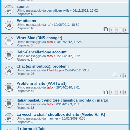
spoiler
Ultimo messaggio da
berrydiberryville
«
02/11/2012, 15:02
Risposte:
4
Emoticons
Ultimo messaggio da
raf
«
30/08/2012, 18:59
Risposte:
46
1
2
3
4
Virus Siae (DNS changer)
Ultimo messaggio da
tafo
«
10/07/2012, 12:25
Risposte:
3
Help-Cancellazione account
Ultimo messaggio da
tafo
«
15/06/2012, 0:22
Risposte:
2
Chat (ex shoutbox): problemi
Ultimo messaggio da
The Huge
«
29/04/2012, 23:05
Risposte:
26
1
2
Problemi al sito (PARTE #1)
Ultimo messaggio da
tafo
«
29/04/2010, 2:01
Risposte:
46
1
2
3
4
italianbasket.it vincitore classifica joomla di marzo
Ultimo messaggio da
tafo
«
03/04/2009, 11:15
Risposte:
13
La vecchia chat / shoutbox del sito (Meebo R.I.P.)
Ultimo messaggio da
maomer
«
16/01/2009, 0:33
Risposte:
6
Il ritorno di Tafo