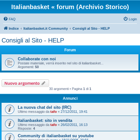
Italianbasket « forum (Archivio Storico)
FAQ
Login
Indice
Italianbasket.it Community
Consigli al Sito - HELP
Consigli al Sito - HELP
Forum
Collaborate con noi
Postate materiale, verrà inserito nel sito di italianbasket...
Argomenti:
50
Nuovo argomento
30 argomenti • Pagina
1
di
1
Annunci
La nuova chat del sito (IRC)
Ultimo messaggio da
tafo
«
27/12/2011, 19:41
Italianbasket: sito in vendita
Ultimo messaggio da
tafo
«
26/02/2011, 16:13
Risposte:
4
Community di italianbasket su youtube