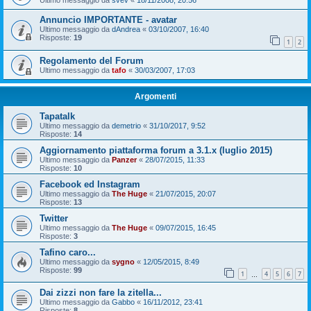
Ultimo messaggio da
svev
«
18/11/2008, 20:56
Annuncio IMPORTANTE - avatar
Ultimo messaggio da
dAndrea
«
03/10/2007, 16:40
Risposte:
19
1
2
Regolamento del Forum
Ultimo messaggio da
tafo
«
30/03/2007, 17:03
Argomenti
Tapatalk
Ultimo messaggio da
demetrio
«
31/10/2017, 9:52
Risposte:
14
Aggiornamento piattaforma forum a 3.1.x (luglio 2015)
Ultimo messaggio da
Panzer
«
28/07/2015, 11:33
Risposte:
10
Facebook ed Instagram
Ultimo messaggio da
The Huge
«
21/07/2015, 20:07
Risposte:
13
Twitter
Ultimo messaggio da
The Huge
«
09/07/2015, 16:45
Risposte:
3
Tafino caro...
Ultimo messaggio da
sygno
«
12/05/2015, 8:49
Risposte:
99
1
4
5
6
7
…
Dai zizzi non fare la zitella...
Ultimo messaggio da
Gabbo
«
16/11/2012, 23:41
Risposte:
8