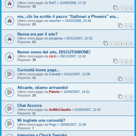
Ultimo messaggio da
RafT
«
11/08/2008, 17:18
Risposte:
39
1
2
3
ma...chi ha scritto il pezzo "Gallinari a Phoenix" era...
Ultimo messaggio da
maomer
«
13/02/2008, 23:38
Risposte:
29
1
2
Nuova era per il sito?
Ultimo messaggio da
pergiamp
«
30/12/2007, 22:52
Risposte:
63
1
2
3
4
5
Nuovo nome del sito, DISCUTIAMONE!
Ultimo messaggio da
zizzi
«
28/12/2007, 11:42
Risposte:
38
1
2
3
Curiosità home page...
Ultimo messaggio da
Gandalf
«
24/11/2007, 12:08
Risposte:
15
1
2
Alicante, stiamo arrivando!
Ultimo messaggio da
Palerio
«
10/09/2007, 14:31
Risposte:
20
1
2
Chat Azzurra
Ultimo messaggio da
AxlMcClaudio
«
01/09/2007, 11:52
Risposte:
11
Mi togliete una curiosità?
Ultimo messaggio da
Pego
«
28/08/2007, 11:06
Risposte:
7
Intervista a Chuck Swirsky