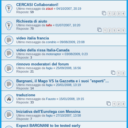
CERCASI Collaboratori!
Ultimo messaggio da
zizzi
«
04/10/2007, 20:19
Risposte:
59
1
2
3
4
Richiesta di aiuto
Ultimo messaggio da
tafo
«
01/07/2007, 10:20
Risposte:
70
1
2
3
4
5
video italia francia
Ultimo messaggio da
condrio
«
09/08/2009, 23:08
video della rissa Italia-Canada
Ultimo messaggio da
motoraptor
«
03/08/2009, 0:23
Risposte:
3
rinnovo moderatori del forum
Ultimo messaggio da
fagiu
«
25/09/2008, 16:56
Risposte:
21
1
2
Bargnani, il Mago VS la Gazzetta e i suoi "esperti"...
Ultimo messaggio da
fagiu
«
20/01/2008, 13:19
Risposte:
14
traduzione
Ultimo messaggio da
Fausto
«
15/01/2008, 19:15
Risposte:
33
1
2
3
Iniziativa dell'Eurolega con Messina
Ultimo messaggio da
fagiu
«
27/10/2007, 13:58
Risposte:
7
Expect BARGNANI to be tested early