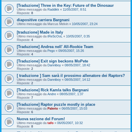
[Traduzione] Three in the Key: Future of the Dinosaur
Ultimo messaggio da
Raddikk
«
11/05/2007, 8:51
Risposte:
8
diapositive carriera Bargnani
Ultimo messaggio da
Marcus Melvin
«
10/05/2007, 23:24
[traduzione] Made in Italy
Ultimo messaggio da
tReScOoL
«
10/05/2007, 0:35
Risposte:
4
[Traduzione] Andrea nell' All-Rookie Team
Ultimo messaggio da
Pego
«
09/05/2007, 15:26
Risposte:
4
[Traduzione] Exit sign beckons MoPete
Ultimo messaggio da
Danniboy
«
08/05/2007, 18:42
Risposte:
2
[ traduzione ] Sam sarà il prossimo allenatore dei Raptors?
Ultimo messaggio da
Danniboy
«
08/05/2007, 14:12
Risposte:
2
[Traduzione] Rick Kamla talks Bargnani
Ultimo messaggio da
Andre
«
08/05/2007, 1:37
Risposte:
7
[Traduzione] Raptor puzzle mostly in place
Ultimo messaggio da
Palerio
«
06/05/2007, 15:03
Risposte:
6
Nuova sezione del Forum!
Ultimo messaggio da
tafo
«
06/05/2007, 10:32
Risposte:
8