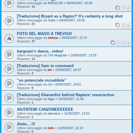
Ultimo messaggio da
MASGUID
«
06/06/2007, 16:30
Risposte:
15
1
2
[Traduzione] Bryant as a Raptor? It's certainly a long shot
Ultimo messaggio da
Dade
«
03/06/2007, 20:05
Risposte:
21
1
2
FOTO DEL MAGO A TREVISO
Ultimo messaggio da
chicca
«
28/05/2007, 22:37
Risposte:
37
1
2
3
bargnani's dance...video!
Ultimo messaggio da
The Magician
«
24/05/2007, 13:35
Risposte:
14
[Traduzione] Sam in command
Ultimo messaggio da
lol
«
23/05/2007, 18:47
Risposte:
3
"un potenziale incredibile"
Ultimo messaggio da
raf
«
20/05/2007, 18:51
Risposte:
9
[Traduzione] Gherardini behind Raptors' resurrection
Ultimo messaggio da
fagiu
«
15/05/2007, 11:48
Risposte:
1
AIUTATEMI CANZONEEEEEEE
Ultimo messaggio da
alemacis
«
11/05/2007, 12:53
Risposte:
2
Aiuto....!!!
Ultimo messaggio da
tafo
«
11/05/2007, 10:19
Risposte:
5