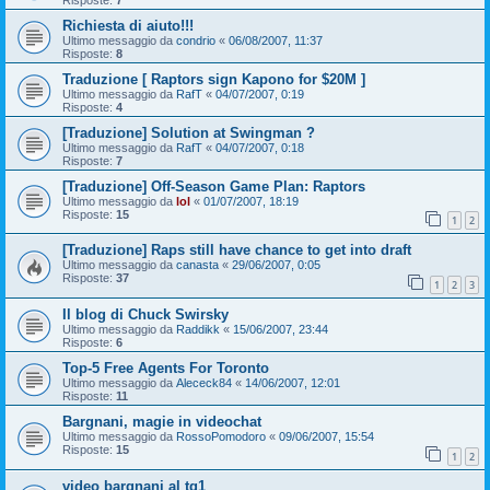
Richiesta di aiuto!!!
Ultimo messaggio da
condrio
«
06/08/2007, 11:37
Risposte:
8
Traduzione [ Raptors sign Kapono for $20M ]
Ultimo messaggio da
RafT
«
04/07/2007, 0:19
Risposte:
4
[Traduzione] Solution at Swingman ?
Ultimo messaggio da
RafT
«
04/07/2007, 0:18
Risposte:
7
[Traduzione] Off-Season Game Plan: Raptors
Ultimo messaggio da
lol
«
01/07/2007, 18:19
Risposte:
15
1
2
[Traduzione] Raps still have chance to get into draft
Ultimo messaggio da
canasta
«
29/06/2007, 0:05
Risposte:
37
1
2
3
Il blog di Chuck Swirsky
Ultimo messaggio da
Raddikk
«
15/06/2007, 23:44
Risposte:
6
Top-5 Free Agents For Toronto
Ultimo messaggio da
Alececk84
«
14/06/2007, 12:01
Risposte:
11
Bargnani, magie in videochat
Ultimo messaggio da
RossoPomodoro
«
09/06/2007, 15:54
Risposte:
15
1
2
video bargnani al tg1