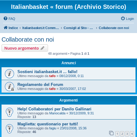
Italianbasket « forum (Archivio Storico)
FAQ
Login
Indice
Italianbasket.it Community
Consigli al Sito - HELP
Collaborate con noi
Collaborate con noi
Nuovo argomento
48 argomenti • Pagina
1
di
1
Annunci
Sostieni italianbasket.it ... fallo!
Ultimo messaggio da
tafo
«
08/12/2008, 0:11
Regolamento del Forum
Ultimo messaggio da
tafo
«
30/03/2007, 17:02
Argomenti
Help! Collaboratori per Danilo Gallinari
Ultimo messaggio da
Manocalda
«
30/12/2009, 9:31
Risposte:
13
Maglietta: questionario per tutti!
Ultimo messaggio da
fagiu
«
23/01/2008, 15:36
Risposte:
46
1
2
3
4