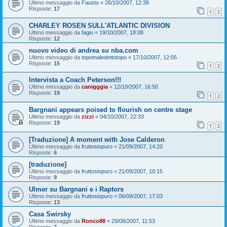
Ultimo messaggio da
Fausto
«
26/10/2007, 12:38
Risposte:
17
1
2
CHARLEY ROSEN SULL'ATLANTIC DIVISION
Ultimo messaggio da
fagiu
«
19/10/2007, 18:08
Risposte:
12
nuovo video di andrea su nba.com
Ultimo messaggio da
topomaledettotopo
«
17/10/2007, 12:05
Risposte:
15
1
2
Intervista a Coach Peterson!!!
Ultimo messaggio da
canigggia
«
12/10/2007, 16:50
Risposte:
19
1
2
Bargnani appears poised to flourish on centre stage
Ultimo messaggio da
zizzi
«
04/10/2007, 22:33
Risposte:
19
1
2
[Traduzione] A moment with Jose Calderon
Ultimo messaggio da
fruttosiopuro
«
21/09/2007, 14:20
Risposte:
6
[traduzione]
Ultimo messaggio da
fruttosiopuro
«
21/09/2007, 10:15
Risposte:
9
Ulmer su Bargnani e i Raptors
Ultimo messaggio da
fruttosiopuro
«
06/09/2007, 17:03
Risposte:
13
Casa Swirsky
Ultimo messaggio da
Ronco88
«
29/08/2007, 11:53
Risposte:
7