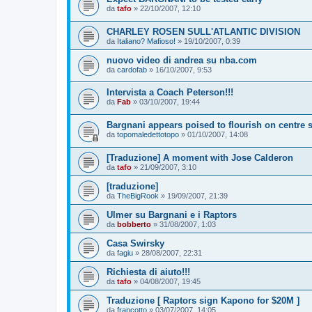
da
tafo
»
22/10/2007, 12:10
CHARLEY ROSEN SULL'ATLANTIC DIVISION
da
Italiano? Mafioso!
»
19/10/2007, 0:39
nuovo video di andrea su nba.com
da
cardofab
»
16/10/2007, 9:53
Intervista a Coach Peterson!!!
da
Fab
»
03/10/2007, 19:44
Bargnani appears poised to flourish on centre 
da
topomaledettotopo
»
01/10/2007, 14:08
[Traduzione] A moment with Jose Calderon
da
tafo
»
21/09/2007, 3:10
[traduzione]
da
TheBigRook
»
19/09/2007, 21:39
Ulmer su Bargnani e i Raptors
da
bobberto
»
31/08/2007, 1:03
Casa Swirsky
da
fagiu
»
28/08/2007, 22:31
Richiesta di aiuto!!!
da
tafo
»
04/08/2007, 19:45
Traduzione [ Raptors sign Kapono for $20M ]
da
francotto
»
03/07/2007, 14:05