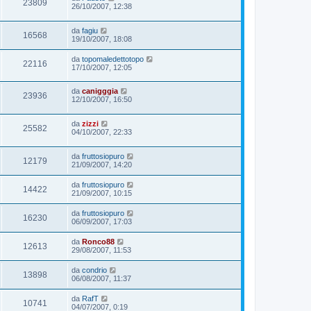
23809
26/10/2007, 12:38
da
fagiu
16568
19/10/2007, 18:08
da
topomaledettotopo
22116
17/10/2007, 12:05
da
canigggia
23936
12/10/2007, 16:50
da
zizzi
25582
04/10/2007, 22:33
da
fruttosiopuro
12179
21/09/2007, 14:20
da
fruttosiopuro
14422
21/09/2007, 10:15
da
fruttosiopuro
16230
06/09/2007, 17:03
da
Ronco88
12613
29/08/2007, 11:53
da
condrio
13898
06/08/2007, 11:37
da
RafT
10741
04/07/2007, 0:19