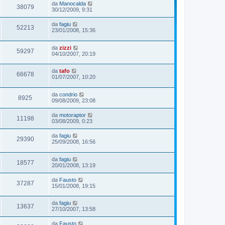
da
Manocalda
38079
30/12/2009, 9:31
da
fagiu
52213
23/01/2008, 15:36
da
zizzi
59297
04/10/2007, 20:19
da
tafo
66678
01/07/2007, 10:20
da
condrio
8925
09/08/2009, 23:08
da
motoraptor
11198
03/08/2009, 0:23
da
fagiu
29390
25/09/2008, 16:56
da
fagiu
18577
20/01/2008, 13:19
da
Fausto
37287
15/01/2008, 19:15
da
fagiu
13637
27/10/2007, 13:58
da
Fausto