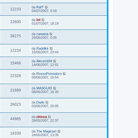
da
RafT
12233
04/07/2007, 0:18
da
lol
22600
01/07/2007, 18:19
da
canasta
38275
29/06/2007, 0:05
da
Raddikk
12234
15/06/2007, 23:44
da
Alececk84
15466
14/06/2007, 12:01
da
RossoPomodoro
22328
09/06/2007, 15:54
da
MASGUID
21689
06/06/2007, 16:30
da
Dade
26023
03/06/2007, 20:05
da
chicca
44985
28/05/2007, 22:37
da
The Magician
18339
24/05/2007, 13:35