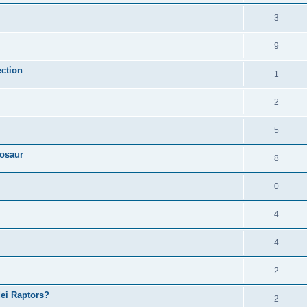
3
9
ection
1
2
5
nosaur
8
0
4
4
2
dei Raptors?
2