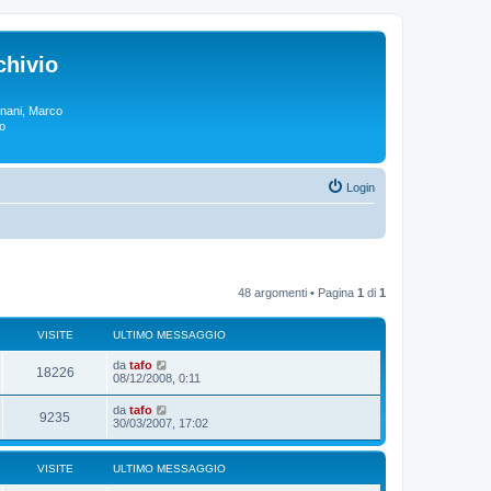
chivio
rgnani, Marco
lo
Login
48 argomenti • Pagina
1
di
1
VISITE
ULTIMO MESSAGGIO
da
tafo
18226
08/12/2008, 0:11
da
tafo
9235
30/03/2007, 17:02
VISITE
ULTIMO MESSAGGIO