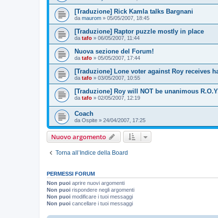
[Traduzione] Rick Kamla talks Bargnani
da
maurom
»
05/05/2007, 18:45
[Traduzione] Raptor puzzle mostly in place
da
tafo
»
06/05/2007, 11:44
Nuova sezione del Forum!
da
tafo
»
05/05/2007, 17:44
[Traduzione] Lone voter against Roy receives h
da
tafo
»
03/05/2007, 10:55
[Traduzione] Roy will NOT be unanimous R.O.Y
da
tafo
»
02/05/2007, 12:19
Coach
da
Ospite
»
24/04/2007, 17:25
Nuovo argomento
Torna all’Indice della Board
PERMESSI FORUM
Non puoi
aprire nuovi argomenti
Non puoi
rispondere negli argomenti
Non puoi
modificare i tuoi messaggi
Non puoi
cancellare i tuoi messaggi