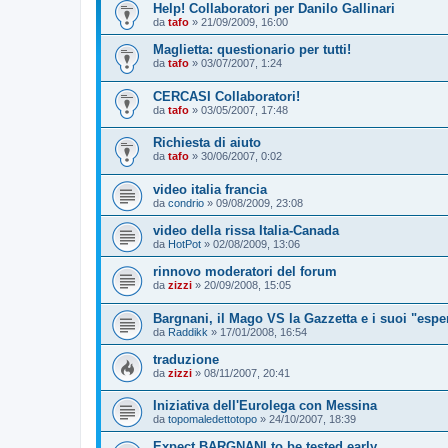
Help! Collaboratori per Danilo Gallinari
da
tafo
»
21/09/2009, 16:00
Maglietta: questionario per tutti!
da
tafo
»
03/07/2007, 1:24
CERCASI Collaboratori!
da
tafo
»
03/05/2007, 17:48
Richiesta di aiuto
da
tafo
»
30/06/2007, 0:02
video italia francia
da
condrio
»
09/08/2009, 23:08
video della rissa Italia-Canada
da
HotPot
»
02/08/2009, 13:06
rinnovo moderatori del forum
da
zizzi
»
20/09/2008, 15:05
Bargnani, il Mago VS la Gazzetta e i suoi "espert
da
Raddikk
»
17/01/2008, 16:54
traduzione
da
zizzi
»
08/11/2007, 20:41
Iniziativa dell'Eurolega con Messina
da
topomaledettotopo
»
24/10/2007, 18:39
Expect BARGNANI to be tested early