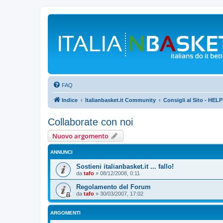
FAQ
Indice
Italianbasket.it Community
Consigli al Sito - HELP
Collaborate con noi
Nuovo argomento
ANNUNCI
Sostieni italianbasket.it ... fallo!
da
tafo
»
08/12/2008, 0:11
Regolamento del Forum
da
tafo
»
30/03/2007, 17:02
ARGOMENTI