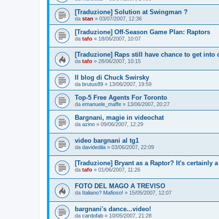
[Traduzione] Solution at Swingman ?
da
stan
»
03/07/2007, 12:36
[Traduzione] Off-Season Game Plan: Raptors
da
tafo
»
18/06/2007, 10:07
[Traduzione] Raps still have chance to get into d
da
tafo
»
28/06/2007, 10:15
Il blog di Chuck Swirsky
da
brutus89
»
13/06/2007, 19:59
Top-5 Free Agents For Toronto
da
emanuele_maffe
»
13/06/2007, 20:27
Bargnani, magie in videochat
da
azino
»
09/06/2007, 12:29
video bargnani al tg1
da
davidedila
»
03/06/2007, 22:09
[Traduzione] Bryant as a Raptor? It's certainly 
da
tafo
»
01/06/2007, 11:26
FOTO DEL MAGO A TREVISO
da
Italiano? Mafioso!
»
15/05/2007, 12:07
bargnani's dance...video!
da
cardofab
»
10/05/2007, 21:28