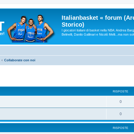
Italianbasket « forum (Ar
Storico)
I giocatori italiani di basket nella NBA: Andrea Ba
Belinelli, Danilo Gallinari e Nicolò Melli...ma non so
Collaborate con noi
RISPOSTE
0
0
RISPOSTE