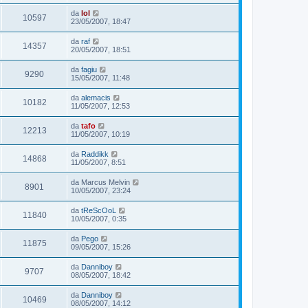
da
lol
10597
23/05/2007, 18:47
da
raf
14357
20/05/2007, 18:51
da
fagiu
9290
15/05/2007, 11:48
da
alemacis
10182
11/05/2007, 12:53
da
tafo
12213
11/05/2007, 10:19
da
Raddikk
14868
11/05/2007, 8:51
da
Marcus Melvin
8901
10/05/2007, 23:24
da
tReScOoL
11840
10/05/2007, 0:35
da
Pego
11875
09/05/2007, 15:26
da
Danniboy
9707
08/05/2007, 18:42
da
Danniboy
10469
08/05/2007, 14:12