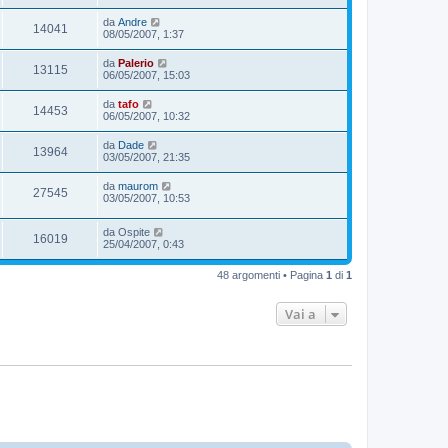
da
Andre
14041
08/05/2007, 1:37
da
Palerio
13115
06/05/2007, 15:03
da
tafo
14453
06/05/2007, 10:32
da
Dade
13964
03/05/2007, 21:35
da
maurom
27545
03/05/2007, 10:53
da
Ospite
16019
25/04/2007, 0:43
48 argomenti • Pagina
1
di
1
Vai a