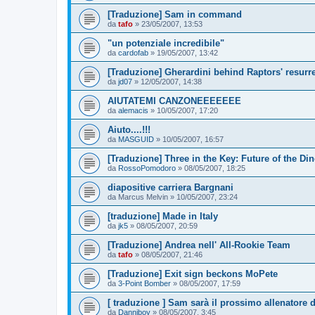
[Traduzione] Sam in command
da
tafo
»
23/05/2007, 13:53
"un potenziale incredibile"
da
cardofab
»
19/05/2007, 13:42
[Traduzione] Gherardini behind Raptors' resurr
da
jd07
»
12/05/2007, 14:38
AIUTATEMI CANZONEEEEEEE
da
alemacis
»
10/05/2007, 17:20
Aiuto....!!!
da
MASGUID
»
10/05/2007, 16:57
[Traduzione] Three in the Key: Future of the Di
da
RossoPomodoro
»
08/05/2007, 18:25
diapositive carriera Bargnani
da
Marcus Melvin
»
10/05/2007, 23:24
[traduzione] Made in Italy
da
jk5
»
08/05/2007, 20:59
[Traduzione] Andrea nell' All-Rookie Team
da
tafo
»
08/05/2007, 21:46
[Traduzione] Exit sign beckons MoPete
da
3-Point Bomber
»
08/05/2007, 17:59
[ traduzione ] Sam sarà il prossimo allenatore 
da
Danniboy
»
08/05/2007, 3:45