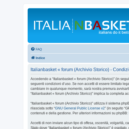
FAQ
Indice
Italianbasket « forum (Archivio Storico) - Condiz
Accedendo a “Italianbasket « forum (Archivio Storico)” (in seguito
seguenti condizioni d’uso. Se non accetti di essere limitato lega
cambiare in qualunque momento, sarà nostra premura avvisarti d
“Italianbasket « forum (Archivio Storico)” implica la completa a
“Italianbasket « forum (Archivio Storico)” utilizza il sistema 
rilasciata sotto “
GNU General Public License v2
” (in seguito “
contenuti e della gestione. Per ulteriori informazioni su phpBB:
Accetti di non inviare alcun tipo di offesa, oscenità, volgarità,
Stato dove “Italianbasket « forum (Archivio Storico)” è ospitato,