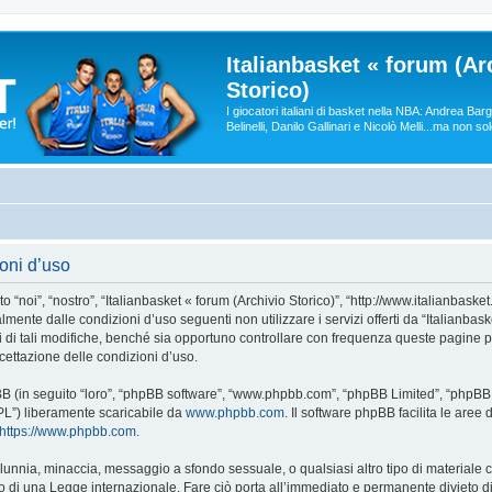
Italianbasket « forum (Ar
Storico)
I giocatori italiani di basket nella NBA: Andrea Ba
Belinelli, Danilo Gallinari e Nicolò Melli...ma non so
ioni d’uso
 “noi”, “nostro”, “Italianbasket « forum (Archivio Storico)”, “http://www.italianbasket
lmente dalle condizioni d’uso seguenti non utilizzare i servizi offerti da “Italianba
i tali modifiche, benché sia opportuno controllare con frequenza queste pagine per
ccettazione delle condizioni d’uso.
phpBB (in seguito “loro”, “phpBB software”, “www.phpbb.com”, “phpBB Limited”, “php
GPL”) liberamente scaricabile da
www.phpbb.com
. Il software phpBB facilita le are
https://www.phpbb.com
.
 calunnia, minaccia, messaggio a sfondo sessuale, o qualsiasi altro tipo di materiale
 o di una Legge internazionale. Fare ciò porta all’immediato e permanente divieto di 