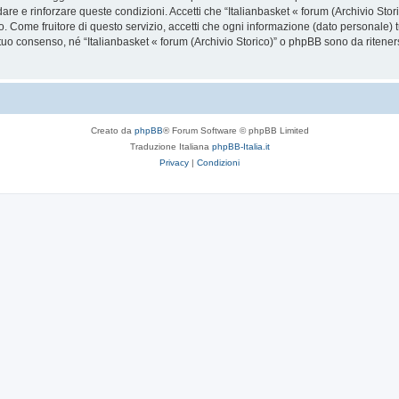
dare e rinforzare queste condizioni. Accetti che “Italianbasket « forum (Archivio Stori
. Come fruitore di questo servizio, accetti che ogni informazione (dato personale) 
uo consenso, né “Italianbasket « forum (Archivio Storico)” o phpBB sono da riteners
Creato da
phpBB
® Forum Software © phpBB Limited
Traduzione Italiana
phpBB-Italia.it
Privacy
|
Condizioni