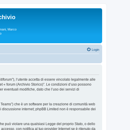
chivio
rgnani, Marco
lo
Login
.it/forum”), l’utente accetta di essere vincolato legalmente alle
sket « forum (Archivio Storico)”. Le condizioni d’uso possono
 eventuali modifiche, dato che l’uso dei servizi di
BB Teams”) che è un software per la creazione di comunità web
e di discussione internet; phpBB Limited non è responsabile dei
 che può violare una qualsiasi Legge del proprio Stato, o dello
accesso, con notifica al tuo provider Internet se è ritenuto da