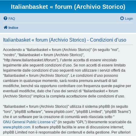
Italianbasket « forum (Archivio Storico)
FAQ
Login
Indice
Italianbasket « forum (Archivio Storico) - Condizioni d’uso
Accedendo a “Italianbasket « forum (Archivio Storico)” (in seguito “noi”,
“nostro”, “Italianbasket « forum (Archivio Storico)”,
“http://www.italianbasket.it/forum”), l’utente accetta di essere vincolato
legalmente alle seguenti condizioni d’uso. Se non accetti di essere limitato
legalmente dalle condizioni d’uso seguenti non utilizzare i servizi offerti da
“Italianbasket « forum (Archivio Storico)”. Le condizioni d’uso possono
cambiare in qualunque momento, sarà nostra premura avvisarti di tali
modifiche, benché sia opportuno controllare con frequenza queste pagine per
eventuali modifiche, dato che l’uso dei servizi di “Italianbasket « forum
(Archivio Storico)” implica la completa accettazione delle condizioni d’uso.
“Italianbasket « forum (Archivio Storico)” utilizza il sistema phpBB (in seguito
“loro”, “phpBB software”, “www.phpbb.com”, “phpBB Limited”, “phpBB Teams”)
che è un software per la creazione di comunità web rilasciata sotto “
GNU General Public License v2
” (in seguito “GPL”) liberamente scaricabile da
www.phpbb.com
. Il software phpBB facilita le aree di discussione internet;
phpBB Limited non è responsabile dei contenuti e della gestione. Per ulteriori