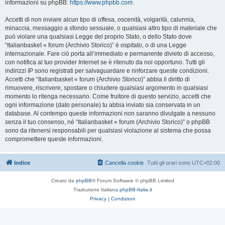
informazioni su phpBB:
https://www.phpbb.com
.
Accetti di non inviare alcun tipo di offesa, oscenità, volgarità, calunnia,
minaccia, messaggio a sfondo sessuale, o qualsiasi altro tipo di materiale che
può violare una qualsiasi Legge del proprio Stato, o dello Stato dove
“Italianbasket « forum (Archivio Storico)” è ospitato, o di una Legge
internazionale. Fare ciò porta all’immediato e permanente divieto di accesso,
con notifica al tuo provider Internet se è ritenuto da noi opportuno. Tutti gli
indirizzi IP sono registrati per salvaguardare e rinforzare queste condizioni.
Accetti che “Italianbasket « forum (Archivio Storico)” abbia il diritto di
rimuovere, riscrivere, spostare o chiudere qualsiasi argomento in qualsiasi
momento lo ritenga necessario. Come fruitore di questo servizio, accetti che
ogni informazione (dato personale) tu abbia inviato sia conservata in un
database. Al contempo queste informazioni non saranno divulgate a nessuno
senza il tuo consenso, né “Italianbasket « forum (Archivio Storico)” o phpBB
sono da ritenersi responsabili per qualsiasi violazione al sistema che possa
compromettere queste informazioni.
Indice
Cancella cookie
Tutti gli orari sono
UTC+02:00
Creato da
phpBB
® Forum Software © phpBB Limited
Traduzione Italiana
phpBB-Italia.it
Privacy
|
Condizioni