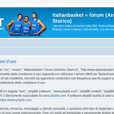
Italianbasket « forum (Ar
Storico)
I giocatori italiani di basket nella NBA: Andrea Ba
Belinelli, Danilo Gallinari e Nicolò Melli...ma non so
ioni d’uso
 “noi”, “nostro”, “Italianbasket « forum (Archivio Storico)”, “http://www.italianbasket
lmente dalle condizioni d’uso seguenti non utilizzare i servizi offerti da “Italianba
i tali modifiche, benché sia opportuno controllare con frequenza queste pagine per
ccettazione delle condizioni d’uso.
phpBB (in seguito “loro”, “phpBB software”, “www.phpbb.com”, “phpBB Limited”, “php
GPL”) liberamente scaricabile da
www.phpbb.com
. Il software phpBB facilita le are
https://www.phpbb.com
.
 calunnia, minaccia, messaggio a sfondo sessuale, o qualsiasi altro tipo di materiale
 o di una Legge internazionale. Fare ciò porta all’immediato e permanente divieto di 