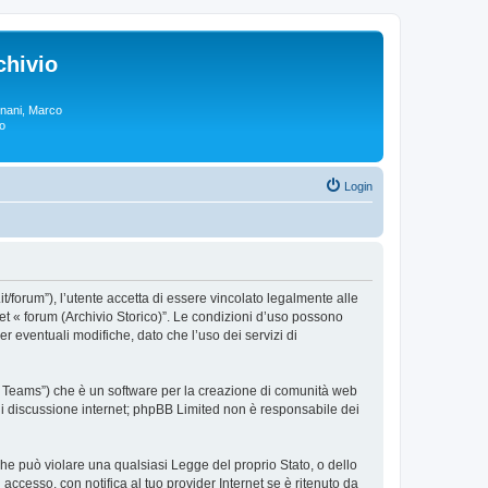
chivio
rgnani, Marco
lo
Login
.it/forum”), l’utente accetta di essere vincolato legalmente alle
sket « forum (Archivio Storico)”. Le condizioni d’uso possono
 eventuali modifiche, dato che l’uso dei servizi di
BB Teams”) che è un software per la creazione di comunità web
e di discussione internet; phpBB Limited non è responsabile dei
 che può violare una qualsiasi Legge del proprio Stato, o dello
accesso, con notifica al tuo provider Internet se è ritenuto da