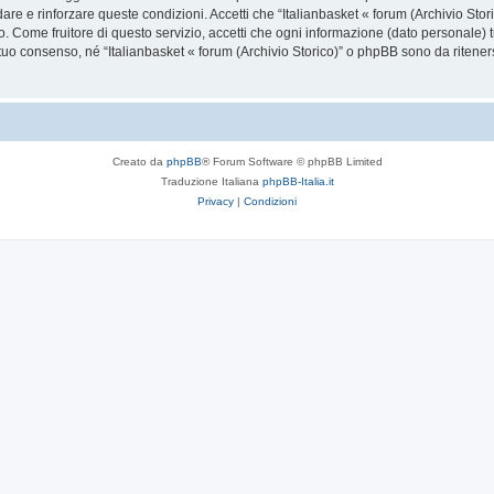
dare e rinforzare queste condizioni. Accetti che “Italianbasket « forum (Archivio Stori
. Come fruitore di questo servizio, accetti che ogni informazione (dato personale) 
uo consenso, né “Italianbasket « forum (Archivio Storico)” o phpBB sono da riteners
Creato da
phpBB
® Forum Software © phpBB Limited
Traduzione Italiana
phpBB-Italia.it
Privacy
|
Condizioni