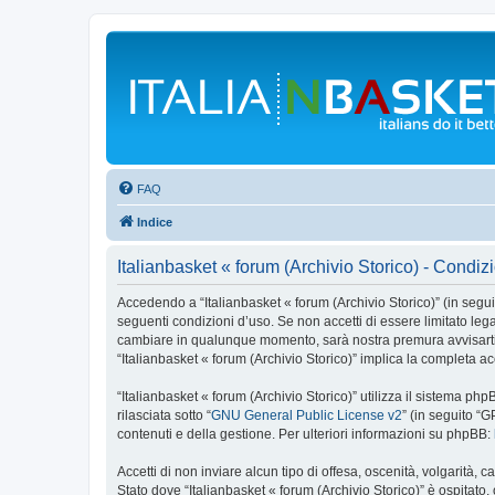
FAQ
Indice
Italianbasket « forum (Archivio Storico) - Condiz
Accedendo a “Italianbasket « forum (Archivio Storico)” (in seguito
seguenti condizioni d’uso. Se non accetti di essere limitato lega
cambiare in qualunque momento, sarà nostra premura avvisarti d
“Italianbasket « forum (Archivio Storico)” implica la completa a
“Italianbasket « forum (Archivio Storico)” utilizza il sistema 
rilasciata sotto “
GNU General Public License v2
” (in seguito “
contenuti e della gestione. Per ulteriori informazioni su phpBB:
Accetti di non inviare alcun tipo di offesa, oscenità, volgarità,
Stato dove “Italianbasket « forum (Archivio Storico)” è ospitato,