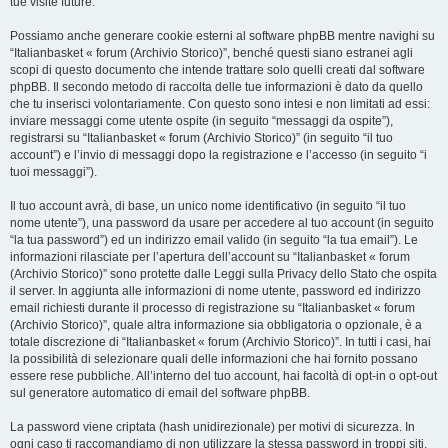
tue visite future.
Possiamo anche generare cookie esterni al software phpBB mentre navighi su
“Italianbasket « forum (Archivio Storico)”, benché questi siano estranei agli
scopi di questo documento che intende trattare solo quelli creati dal software
phpBB. Il secondo metodo di raccolta delle tue informazioni è dato da quello
che tu inserisci volontariamente. Con questo sono intesi e non limitati ad essi:
inviare messaggi come utente ospite (in seguito “messaggi da ospite”),
registrarsi su “Italianbasket « forum (Archivio Storico)” (in seguito “il tuo
account”) e l’invio di messaggi dopo la registrazione e l’accesso (in seguito “i
tuoi messaggi”).
Il tuo account avrà, di base, un unico nome identificativo (in seguito “il tuo
nome utente”), una password da usare per accedere al tuo account (in seguito
“la tua password”) ed un indirizzo email valido (in seguito “la tua email”). Le
informazioni rilasciate per l’apertura dell’account su “Italianbasket « forum
(Archivio Storico)” sono protette dalle Leggi sulla Privacy dello Stato che ospita
il server. In aggiunta alle informazioni di nome utente, password ed indirizzo
email richiesti durante il processo di registrazione su “Italianbasket « forum
(Archivio Storico)”, quale altra informazione sia obbligatoria o opzionale, è a
totale discrezione di “Italianbasket « forum (Archivio Storico)”. In tutti i casi, hai
la possibilità di selezionare quali delle informazioni che hai fornito possano
essere rese pubbliche. All’interno del tuo account, hai facoltà di opt-in o opt-out
sul generatore automatico di email del software phpBB.
La password viene criptata (hash unidirezionale) per motivi di sicurezza. In
ogni caso ti raccomandiamo di non utilizzare la stessa password in troppi siti.