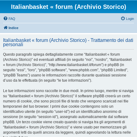
Italianbasket « forum (Archivio Storico)
FAQ
Login
Indice
Italianbasket « forum (Archivio Storico) - Trattamento dei dati
personali
Questo paragrafo spiega dettagliatamente come “Italianbasket « forum
(Archivio Storico)” ed eventuali affiliati (in seguito “noi”, “nostro”, “Italianbasket
« forum (Archivio Storico)”, “http://www.italianbasket.it/forum”) e phpBB (in
seguito “essi”, “loro”, “phpBB software”, “www.phpbb.com”, “phpBB Limited”,
“phpBB Teams”) usano le informazioni raccolte durante qualsiasi sessione
d’uso da te effettuata (in seguito “le tue informazioni”).
Le tue informazioni sono raccolte in due modi. In primo luogo, mentre si naviga
su “Italianbasket « forum (Archivio Storico)” il software phpBB creerà un certo
numero di cookie, che sono piccoli file di testo che vengono scaricati nei file
temporanei del tuo browser. I primi due cookie contengono solo un
identificativo utente (in seguito “user-id”) ed un identificativo anonimo di
sessione (in seguito “session-id”), assegnato automaticamente dal software
phpBB. Un terzo cookie viene creato quando si naviga tra gli argomenti di
“Italianbasket « forum (Archivio Storico)” e viene usato per memorizzare gli
argomenti letti da quelli ancora da leggere, quindi agevolando la lettura nelle