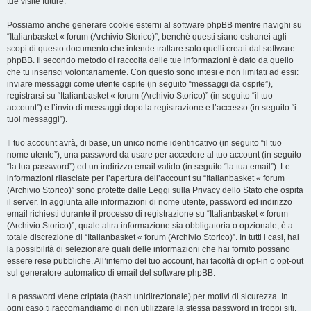
tue visite future.
Possiamo anche generare cookie esterni al software phpBB mentre navighi su
“Italianbasket « forum (Archivio Storico)”, benché questi siano estranei agli
scopi di questo documento che intende trattare solo quelli creati dal software
phpBB. Il secondo metodo di raccolta delle tue informazioni è dato da quello
che tu inserisci volontariamente. Con questo sono intesi e non limitati ad essi:
inviare messaggi come utente ospite (in seguito “messaggi da ospite”),
registrarsi su “Italianbasket « forum (Archivio Storico)” (in seguito “il tuo
account”) e l’invio di messaggi dopo la registrazione e l’accesso (in seguito “i
tuoi messaggi”).
Il tuo account avrà, di base, un unico nome identificativo (in seguito “il tuo
nome utente”), una password da usare per accedere al tuo account (in seguito
“la tua password”) ed un indirizzo email valido (in seguito “la tua email”). Le
informazioni rilasciate per l’apertura dell’account su “Italianbasket « forum
(Archivio Storico)” sono protette dalle Leggi sulla Privacy dello Stato che ospita
il server. In aggiunta alle informazioni di nome utente, password ed indirizzo
email richiesti durante il processo di registrazione su “Italianbasket « forum
(Archivio Storico)”, quale altra informazione sia obbligatoria o opzionale, è a
totale discrezione di “Italianbasket « forum (Archivio Storico)”. In tutti i casi, hai
la possibilità di selezionare quali delle informazioni che hai fornito possano
essere rese pubbliche. All’interno del tuo account, hai facoltà di opt-in o opt-out
sul generatore automatico di email del software phpBB.
La password viene criptata (hash unidirezionale) per motivi di sicurezza. In
ogni caso ti raccomandiamo di non utilizzare la stessa password in troppi siti.