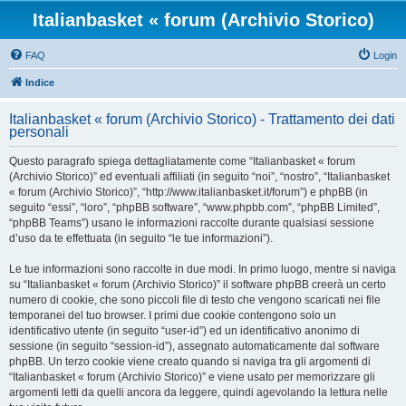
Italianbasket « forum (Archivio Storico)
FAQ
Login
Indice
Italianbasket « forum (Archivio Storico) - Trattamento dei dati
personali
Questo paragrafo spiega dettagliatamente come “Italianbasket « forum
(Archivio Storico)” ed eventuali affiliati (in seguito “noi”, “nostro”, “Italianbasket
« forum (Archivio Storico)”, “http://www.italianbasket.it/forum”) e phpBB (in
seguito “essi”, “loro”, “phpBB software”, “www.phpbb.com”, “phpBB Limited”,
“phpBB Teams”) usano le informazioni raccolte durante qualsiasi sessione
d’uso da te effettuata (in seguito “le tue informazioni”).
Le tue informazioni sono raccolte in due modi. In primo luogo, mentre si naviga
su “Italianbasket « forum (Archivio Storico)” il software phpBB creerà un certo
numero di cookie, che sono piccoli file di testo che vengono scaricati nei file
temporanei del tuo browser. I primi due cookie contengono solo un
identificativo utente (in seguito “user-id”) ed un identificativo anonimo di
sessione (in seguito “session-id”), assegnato automaticamente dal software
phpBB. Un terzo cookie viene creato quando si naviga tra gli argomenti di
“Italianbasket « forum (Archivio Storico)” e viene usato per memorizzare gli
argomenti letti da quelli ancora da leggere, quindi agevolando la lettura nelle