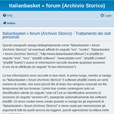
Italianbasket « forum (Archivio Storico)
FAQ
Login
Indice
Italianbasket « forum (Archivio Storico) - Trattamento dei dati
personali
Questo paragrafo spiega dettagliatamente come “Italianbasket « forum
(Archivio Storico)” ed eventuali affiliati (in seguito “noi”, “nostro”, “Italianbasket
« forum (Archivio Storico)”, “http://www.italianbasket.it/forum”) e phpBB (in
seguito “essi”, “loro”, “phpBB software”, “www.phpbb.com”, “phpBB Limited”,
“phpBB Teams”) usano le informazioni raccolte durante qualsiasi sessione
d’uso da te effettuata (in seguito “le tue informazioni”).
Le tue informazioni sono raccolte in due modi. In primo luogo, mentre si naviga
su “Italianbasket « forum (Archivio Storico)” il software phpBB creerà un certo
numero di cookie, che sono piccoli file di testo che vengono scaricati nei file
temporanei del tuo browser. I primi due cookie contengono solo un
identificativo utente (in seguito “user-id”) ed un identificativo anonimo di
sessione (in seguito “session-id”), assegnato automaticamente dal software
phpBB. Un terzo cookie viene creato quando si naviga tra gli argomenti di
“Italianbasket « forum (Archivio Storico)” e viene usato per memorizzare gli
argomenti letti da quelli ancora da leggere, quindi agevolando la lettura nelle