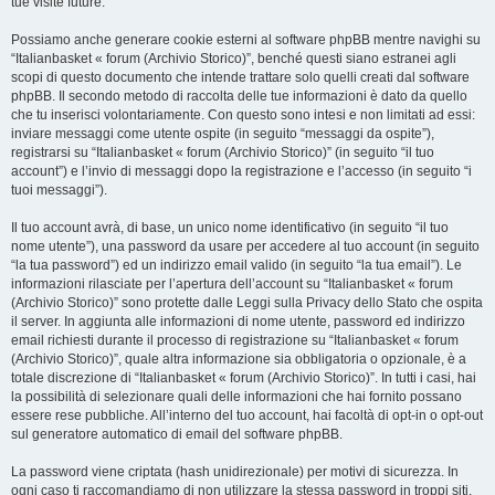
tue visite future.
Possiamo anche generare cookie esterni al software phpBB mentre navighi su
“Italianbasket « forum (Archivio Storico)”, benché questi siano estranei agli
scopi di questo documento che intende trattare solo quelli creati dal software
phpBB. Il secondo metodo di raccolta delle tue informazioni è dato da quello
che tu inserisci volontariamente. Con questo sono intesi e non limitati ad essi:
inviare messaggi come utente ospite (in seguito “messaggi da ospite”),
registrarsi su “Italianbasket « forum (Archivio Storico)” (in seguito “il tuo
account”) e l’invio di messaggi dopo la registrazione e l’accesso (in seguito “i
tuoi messaggi”).
Il tuo account avrà, di base, un unico nome identificativo (in seguito “il tuo
nome utente”), una password da usare per accedere al tuo account (in seguito
“la tua password”) ed un indirizzo email valido (in seguito “la tua email”). Le
informazioni rilasciate per l’apertura dell’account su “Italianbasket « forum
(Archivio Storico)” sono protette dalle Leggi sulla Privacy dello Stato che ospita
il server. In aggiunta alle informazioni di nome utente, password ed indirizzo
email richiesti durante il processo di registrazione su “Italianbasket « forum
(Archivio Storico)”, quale altra informazione sia obbligatoria o opzionale, è a
totale discrezione di “Italianbasket « forum (Archivio Storico)”. In tutti i casi, hai
la possibilità di selezionare quali delle informazioni che hai fornito possano
essere rese pubbliche. All’interno del tuo account, hai facoltà di opt-in o opt-out
sul generatore automatico di email del software phpBB.
La password viene criptata (hash unidirezionale) per motivi di sicurezza. In
ogni caso ti raccomandiamo di non utilizzare la stessa password in troppi siti.