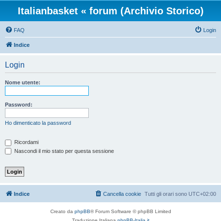
Italianbasket « forum (Archivio Storico)
FAQ
Login
Indice
Login
Nome utente:
Password:
Ho dimenticato la password
Ricordami
Nascondi il mio stato per questa sessione
Indice
Cancella cookie
Tutti gli orari sono
UTC+02:00
Creato da
phpBB
® Forum Software © phpBB Limited
Traduzione Italiana
phpBB-Italia.it