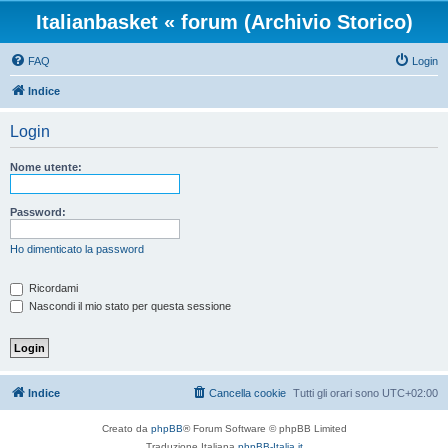
Italianbasket « forum (Archivio Storico)
FAQ
Login
Indice
Login
Nome utente:
Password:
Ho dimenticato la password
Ricordami
Nascondi il mio stato per questa sessione
Indice
Cancella cookie
Tutti gli orari sono
UTC+02:00
Creato da
phpBB
® Forum Software © phpBB Limited
Traduzione Italiana
phpBB-Italia.it