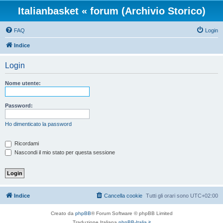
Italianbasket « forum (Archivio Storico)
FAQ
Login
Indice
Login
Nome utente:
Password:
Ho dimenticato la password
Ricordami
Nascondi il mio stato per questa sessione
Indice
Cancella cookie
Tutti gli orari sono
UTC+02:00
Creato da
phpBB
® Forum Software © phpBB Limited
Traduzione Italiana
phpBB-Italia.it