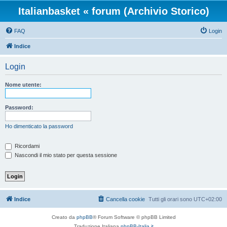
Italianbasket « forum (Archivio Storico)
FAQ
Login
Indice
Login
Nome utente:
Password:
Ho dimenticato la password
Ricordami
Nascondi il mio stato per questa sessione
Indice
Cancella cookie
Tutti gli orari sono
UTC+02:00
Creato da
phpBB
® Forum Software © phpBB Limited
Traduzione Italiana
phpBB-Italia.it