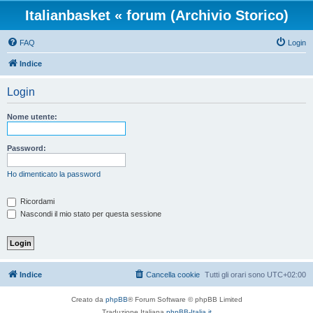
Italianbasket « forum (Archivio Storico)
FAQ
Login
Indice
Login
Nome utente:
Password:
Ho dimenticato la password
Ricordami
Nascondi il mio stato per questa sessione
Indice
Cancella cookie
Tutti gli orari sono
UTC+02:00
Creato da
phpBB
® Forum Software © phpBB Limited
Traduzione Italiana
phpBB-Italia.it