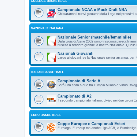
COLLEGE BASKETBALL
Campionato NCAA e Mock Draft NBA
Chi saranno i nuovi giocatori della Lega nei prossimi 
NAZIONALE ITALIANA
Nazionale Senior (maschile/femminile)
Dalla gioia di Atene 2002 sono trascorsi parecchi an
riuscita a rendere grande la nostra Nazionale. Quella
Nazionali Giovanili
Largo ai giovani: se la Nazionale senior arranca, per 
ITALIAN BASKETBALL
Campionato di Serie A
Sarà una sfida a due tra Olimpia MIlano e Virtus Bolo
Campionato di A2
Il secondo campionato italiano, diviso nei due gironi E
EURO BASKETBALL
Coppe Europee e Campionati Esteri
Eurolega, Eurocup ma anche Liga ACB, la Bundesliga, 