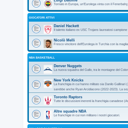
Luigi Datome
Tornato in Europa, un'Eurolega vinta con il Fenerbahç
GIOCATORI ATTIVI
Daniel Hackett
Il talento italiano ex USC Trojans laureatosi campione 
Nicolò Melli
Fresco vincitore dell'Eurolega in Turchia con la magli
NBA BASKETBALL
Denver Nuggets
La nuova squadra del Gallo, tra le montagne del Colo
New York Knicks
La franchigia in cui hanno militato sia Danilo Gallina
sarebbe anche Ryan Arcidiacono (2022-2023). La sez
Toronto Raptors
Tutte le discussioni inerenti la franchigia canadese (
Altre squadre NBA
Le franchigie in cui non militano i nostri giocatori.