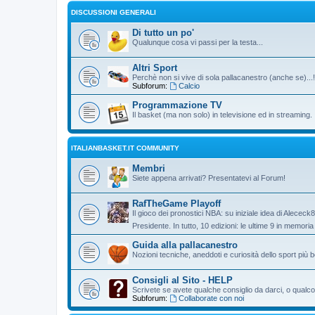
DISCUSSIONI GENERALI
Di tutto un po'
Qualunque cosa vi passi per la testa...
Altri Sport
Perchè non si vive di sola pallacanestro (anche se)...!
Subforum:
Calcio
Programmazione TV
Il basket (ma non solo) in televisione ed in streaming.
ITALIANBASKET.IT COMMUNITY
Membri
Siete appena arrivati? Presentatevi al Forum!
RafTheGame Playoff
Il gioco dei pronostici NBA: su iniziale idea di Alececk
Presidente. In tutto, 10 edizioni: le ultime 9 in memori
Guida alla pallacanestro
Nozioni tecniche, aneddoti e curiosità dello sport più be
Consigli al Sito - HELP
Scrivete se avete qualche consiglio da darci, o qualco
Subforum:
Collaborate con noi