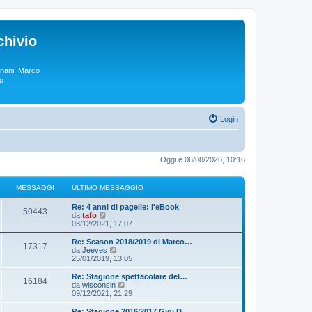
chivio
rgnani, Marco
lo
Login
Oggi è 06/08/2026, 10:16
MESSAGGI
ULTIMO MESSAGGIO
Re: 4 anni di pagelle: l'eBook
50443
V
da
tafo
e
03/12/2021, 17:07
d
i
Re: Season 2018/2019 di Marco…
17317
u
V
da
Jeeves
l
e
25/01/2019, 13:05
t
d
i
i
Re: Stagione spettacolare del…
16184
m
u
V
da
wisconsin
o
l
e
09/12/2021, 21:29
m
t
d
e
i
i
Re: Stagione 2016/2017 Gigi D…