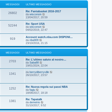
i
g
e
u
MESSAGGI
ULTIMO MESSAGGIO
g
s
l
i
s
t
o
a
Re: Fantabasket 2016-2017
i
26802
g
V
da
wisconsin
m
g
e
13/04/2017, 20:59
o
i
d
m
o
i
Re: Sport USA
e
52244
u
V
da
wisconsin
s
l
e
04/02/2019, 22:47
s
t
d
a
i
i
g
Account watch.nba.com DISPONI…
m
919
u
g
V
da
nba909
o
l
i
e
23/10/2016, 21:15
m
t
o
d
e
i
i
s
m
u
MESSAGGI
ULTIMO MESSAGGIO
s
o
l
a
m
t
g
Re: L'ultimo saluto al nostro…
e
i
2703
g
V
da
Saba88
s
m
i
e
19/01/2024, 22:04
s
o
o
d
a
m
i
g
V
da
berrydiberryville
e
1341
u
g
e
26/10/2017, 23:57
s
l
i
d
s
t
o
i
a
i
u
g
m
Re: Nuova regola sui passi NBA
l
g
1252
o
V
da
fagiu
t
i
m
e
18/08/2017, 18:18
i
o
e
d
m
s
i
o
Re: Tapatalk
1381
s
u
m
V
da
demetrio
a
l
e
e
31/10/2017, 9:52
g
t
s
d
g
i
s
i