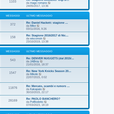
s
1103
m
u
V
da
mago romano
s
o
l
e
24/05/2017, 13:36
a
m
t
d
g
e
i
i
g
s
m
u
MESSAGGI
ULTIMO MESSAGGIO
i
s
o
l
o
a
m
t
Re: Daniel Hackett: stagione …
g
e
i
372
V
da
Mike
g
s
m
e
03/11/2016, 9:26
i
s
o
d
o
a
m
i
Re: Stagione 2016/2017 di Nic…
g
e
158
u
V
da
wisconsin
g
s
l
e
23/10/2019, 13:38
i
s
t
d
o
a
i
i
g
m
u
MESSAGGI
ULTIMO MESSAGGIO
g
o
l
i
m
t
o
Re: DENVER NUGGETS (dal 2015/…
e
i
543
V
da
JABroy
s
m
e
21/01/2016, 18:37
s
o
d
a
m
i
Re: New York Knicks Season 20…
g
e
1547
u
V
da
Mikele
g
s
l
e
22/07/2015, 0:02
i
s
t
d
o
a
i
i
g
m
Re: Mercato, scambi e rumors …
u
g
11876
o
V
da
Kakapato
l
i
m
e
30/10/2015, 22:17
t
o
e
d
i
s
i
m
Re: PAOLO BANCHERO?
28169
s
u
o
V
da
PolBodetto
a
l
m
e
07/03/2023, 18:19
g
t
e
d
g
i
s
i
i
m
s
u