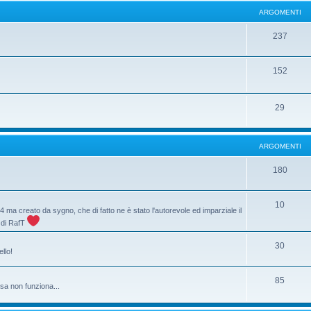
ARGOMENTI
237
152
29
ARGOMENTI
180
10
84 ma creato da sygno, che di fatto ne è stato l'autorevole ed imparziale il
a di RafT
30
llo!
85
sa non funziona...