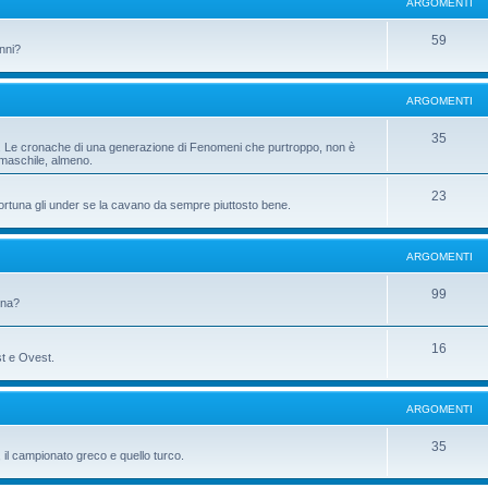
ARGOMENTI
59
anni?
ARGOMENTI
35
ni. Le cronache di una generazione di Fenomeni che purtroppo, non è
 maschile, almeno.
23
fortuna gli under se la cavano da sempre piuttosto bene.
ARGOMENTI
99
gna?
16
st e Ovest.
ARGOMENTI
35
il campionato greco e quello turco.