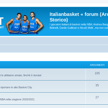
Italianbasket « forum (Ar
Storico)
I giocatori italiani di basket nella NBA: Andrea Ba
Belinelli, Danilo Gallinari e Nicolò Melli...ma non so
ARGOMENTI
105
oi lo abbiamo amato, finchè è durata!
35
riportare in alto Basket City.
27
e NBA nella stagione 2020/2021.