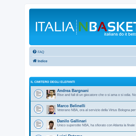
FAQ
Indice
IL CIMITERO DEGLI ELEFANTI
Andrea Bargnani
Rise and fall di un giocatore che o si ama o si odia. N
Marco Belinelli
Veterano NBA, ora al servizio della Virtus Bologna per 
Danilo Gallinari
Unico superstite NBA, ha sfiorato con Atlanta la final