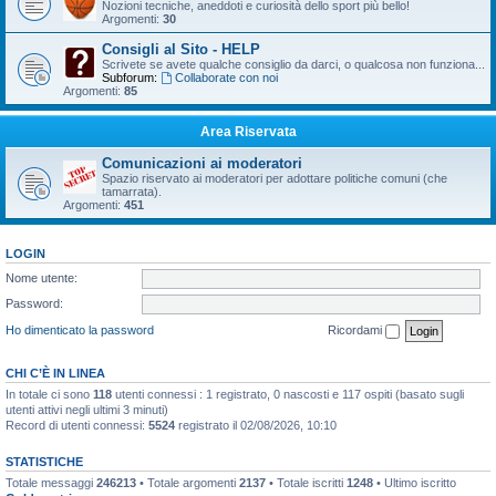
Nozioni tecniche, aneddoti e curiosità dello sport più bello!
Argomenti:
30
Consigli al Sito - HELP
Scrivete se avete qualche consiglio da darci, o qualcosa non funziona...
Subforum:
Collaborate con noi
Argomenti:
85
Area Riservata
Comunicazioni ai moderatori
Spazio riservato ai moderatori per adottare politiche comuni (che
tamarrata).
Argomenti:
451
LOGIN
Nome utente:
Password:
Ho dimenticato la password
Ricordami
CHI C’È IN LINEA
In totale ci sono
118
utenti connessi : 1 registrato, 0 nascosti e 117 ospiti (basato sugli
utenti attivi negli ultimi 3 minuti)
Record di utenti connessi:
5524
registrato il 02/08/2026, 10:10
STATISTICHE
Totale messaggi
246213
• Totale argomenti
2137
• Totale iscritti
1248
• Ultimo iscritto