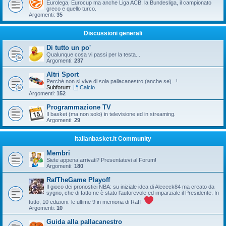
Eurolega, Eurocup ma anche Liga ACB, la Bundesliga, il campionato
greco e quello turco.
Argomenti:
35
Discussioni generali
Di tutto un po'
Qualunque cosa vi passi per la testa...
Argomenti:
237
Altri Sport
Perchè non si vive di sola pallacanestro (anche se)...!
Subforum:
Calcio
Argomenti:
152
Programmazione TV
Il basket (ma non solo) in televisione ed in streaming.
Argomenti:
29
Italianbasket.it Community
Membri
Siete appena arrivati? Presentatevi al Forum!
Argomenti:
180
RafTheGame Playoff
Il gioco dei pronostici NBA: su iniziale idea di Alececk84 ma creato da
sygno, che di fatto ne è stato l'autorevole ed imparziale il Presidente. In
tutto, 10 edizioni: le ultime 9 in memoria di RafT
Argomenti:
10
Guida alla pallacanestro