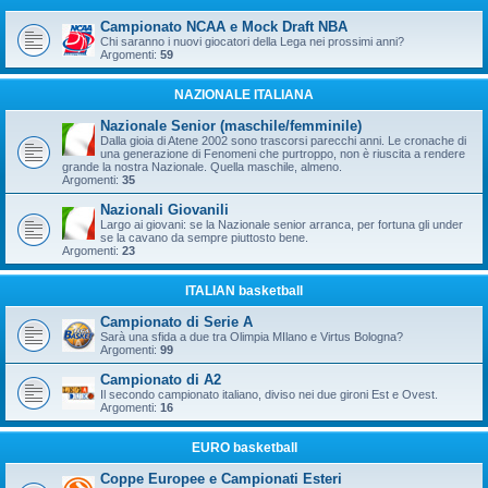
Campionato NCAA e Mock Draft NBA
Chi saranno i nuovi giocatori della Lega nei prossimi anni?
Argomenti:
59
NAZIONALE ITALIANA
Nazionale Senior (maschile/femminile)
Dalla gioia di Atene 2002 sono trascorsi parecchi anni. Le cronache di
una generazione di Fenomeni che purtroppo, non è riuscita a rendere
grande la nostra Nazionale. Quella maschile, almeno.
Argomenti:
35
Nazionali Giovanili
Largo ai giovani: se la Nazionale senior arranca, per fortuna gli under
se la cavano da sempre piuttosto bene.
Argomenti:
23
ITALIAN basketball
Campionato di Serie A
Sarà una sfida a due tra Olimpia MIlano e Virtus Bologna?
Argomenti:
99
Campionato di A2
Il secondo campionato italiano, diviso nei due gironi Est e Ovest.
Argomenti:
16
EURO basketball
Coppe Europee e Campionati Esteri