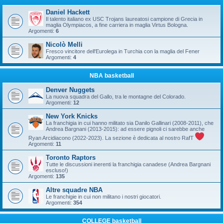
Daniel Hackett
Il talento italiano ex USC Trojans laureatosi campione di Grecia in
maglia Olympiacos, a fine carriera in maglia Virtus Bologna.
Argomenti:
6
Nicolò Melli
Fresco vincitore dell'Eurolega in Turchia con la maglia del Fener
Argomenti:
4
NBA basketball
Denver Nuggets
La nuova squadra del Gallo, tra le montagne del Colorado.
Argomenti:
12
New York Knicks
La franchigia in cui hanno militato sia Danilo Gallinari (2008-2011), che
Andrea Bargnani (2013-2015): ad essere pignoli ci sarebbe anche
Ryan Arcidiacono (2022-2023). La sezione è dedicata al nostro RafT
Argomenti:
11
Toronto Raptors
Tutte le discussioni inerenti la franchigia canadese (Andrea Bargnani
escluso!)
Argomenti:
135
Altre squadre NBA
Le franchigie in cui non militano i nostri giocatori.
Argomenti:
354
COLLEGE basketball