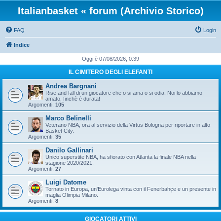
Italianbasket « forum (Archivio Storico)
FAQ
Login
Indice
Oggi è 07/08/2026, 0:39
IL CIMITERO DEGLI ELEFANTI
Andrea Bargnani
Rise and fall di un giocatore che o si ama o si odia. Noi lo abbiamo
amato, finchè è durata!
Argomenti:
105
Marco Belinelli
Veterano NBA, ora al servizio della Virtus Bologna per riportare in alto
Basket City.
Argomenti:
35
Danilo Gallinari
Unico superstite NBA, ha sfiorato con Atlanta la finale NBA nella
stagione 2020/2021.
Argomenti:
27
Luigi Datome
Tornato in Europa, un'Eurolega vinta con il Fenerbahçe e un presente in
maglia Olimpia Milano.
Argomenti:
8
GIOCATORI ATTIVI