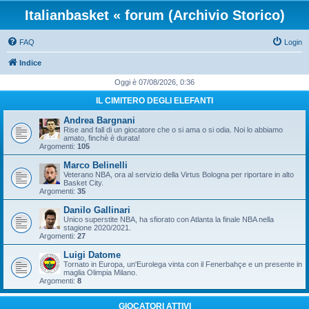
Italianbasket « forum (Archivio Storico)
FAQ
Login
Indice
Oggi è 07/08/2026, 0:36
IL CIMITERO DEGLI ELEFANTI
Andrea Bargnani
Rise and fall di un giocatore che o si ama o si odia. Noi lo abbiamo
amato, finchè è durata!
Argomenti:
105
Marco Belinelli
Veterano NBA, ora al servizio della Virtus Bologna per riportare in alto
Basket City.
Argomenti:
35
Danilo Gallinari
Unico superstite NBA, ha sfiorato con Atlanta la finale NBA nella
stagione 2020/2021.
Argomenti:
27
Luigi Datome
Tornato in Europa, un'Eurolega vinta con il Fenerbahçe e un presente in
maglia Olimpia Milano.
Argomenti:
8
GIOCATORI ATTIVI