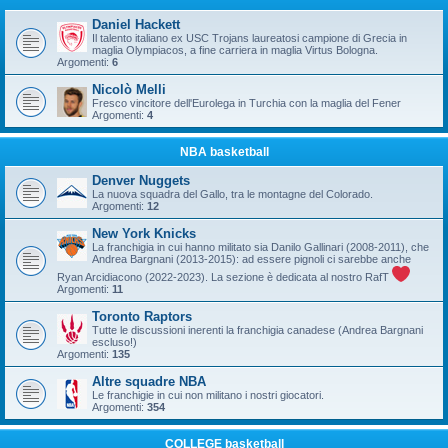
Daniel Hackett
Il talento italiano ex USC Trojans laureatosi campione di Grecia in
maglia Olympiacos, a fine carriera in maglia Virtus Bologna.
Argomenti:
6
Nicolò Melli
Fresco vincitore dell'Eurolega in Turchia con la maglia del Fener
Argomenti:
4
NBA basketball
Denver Nuggets
La nuova squadra del Gallo, tra le montagne del Colorado.
Argomenti:
12
New York Knicks
La franchigia in cui hanno militato sia Danilo Gallinari (2008-2011), che
Andrea Bargnani (2013-2015): ad essere pignoli ci sarebbe anche
Ryan Arcidiacono (2022-2023). La sezione è dedicata al nostro RafT
Argomenti:
11
Toronto Raptors
Tutte le discussioni inerenti la franchigia canadese (Andrea Bargnani
escluso!)
Argomenti:
135
Altre squadre NBA
Le franchigie in cui non militano i nostri giocatori.
Argomenti:
354
COLLEGE basketball