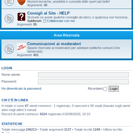
Nozioni tecniche, aneddoti e curiosità dello sport più bello!
Argomenti:
30
Consigli al Sito - HELP
Scrivete se avete qualche consiglio da darci, o qualcosa non funziona...
Subforum:
Collaborate con noi
Argomenti:
85
Area Riservata
Comunicazioni ai moderatori
Spazio riservato ai moderatori per adottare politiche comuni (che
tamarrata).
Argomenti:
451
LOGIN
Nome utente:
Password:
Ho dimenticato la password
Ricordami
CHI C’È IN LINEA
In totale ci sono
67
utenti connessi : 1 registrato, 0 nascosti e 66 ospiti (basato sugli utenti
attivi negli ultimi 3 minuti)
Record di utenti connessi:
5524
registrato il 02/08/2026, 10:10
STATISTICHE
Totale messaggi
246213
• Totale argomenti
2137
• Totale iscritti
1248
• Ultimo iscritto