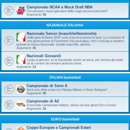
Campionato NCAA e Mock Draft NBA
Chi saranno i nuovi giocatori della Lega nei prossimi anni?
Argomenti:
59
NAZIONALE ITALIANA
Nazionale Senior (maschile/femminile)
Dalla gioia di Atene 2002 sono trascorsi parecchi anni. Le cronache di
una generazione di Fenomeni che purtroppo, non è riuscita a rendere
grande la nostra Nazionale. Quella maschile, almeno.
Argomenti:
35
Nazionali Giovanili
Largo ai giovani: se la Nazionale senior arranca, per fortuna gli under
se la cavano da sempre piuttosto bene.
Argomenti:
23
ITALIAN basketball
Campionato di Serie A
Sarà una sfida a due tra Olimpia MIlano e Virtus Bologna?
Argomenti:
99
Campionato di A2
Il secondo campionato italiano, diviso nei due gironi Est e Ovest.
Argomenti:
16
EURO basketball
Coppe Europee e Campionati Esteri