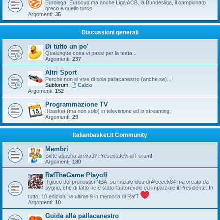
Eurolega, Eurocup ma anche Liga ACB, la Bundesliga, il campionato
greco e quello turco.
Argomenti:
35
Discussioni generali
Di tutto un po'
Qualunque cosa vi passi per la testa...
Argomenti:
237
Altri Sport
Perchè non si vive di sola pallacanestro (anche se)...!
Subforum:
Calcio
Argomenti:
152
Programmazione TV
Il basket (ma non solo) in televisione ed in streaming.
Argomenti:
29
Italianbasket.it Community
Membri
Siete appena arrivati? Presentatevi al Forum!
Argomenti:
180
RafTheGame Playoff
Il gioco dei pronostici NBA: su iniziale idea di Alececk84 ma creato da
sygno, che di fatto ne è stato l'autorevole ed imparziale il Presidente. In
tutto, 10 edizioni: le ultime 9 in memoria di RafT
Argomenti:
10
Guida alla pallacanestro