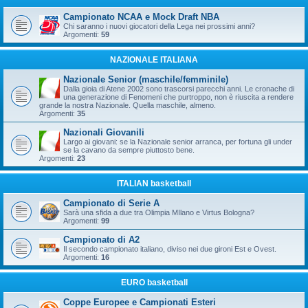
Campionato NCAA e Mock Draft NBA
Chi saranno i nuovi giocatori della Lega nei prossimi anni?
Argomenti:
59
NAZIONALE ITALIANA
Nazionale Senior (maschile/femminile)
Dalla gioia di Atene 2002 sono trascorsi parecchi anni. Le cronache di
una generazione di Fenomeni che purtroppo, non è riuscita a rendere
grande la nostra Nazionale. Quella maschile, almeno.
Argomenti:
35
Nazionali Giovanili
Largo ai giovani: se la Nazionale senior arranca, per fortuna gli under
se la cavano da sempre piuttosto bene.
Argomenti:
23
ITALIAN basketball
Campionato di Serie A
Sarà una sfida a due tra Olimpia MIlano e Virtus Bologna?
Argomenti:
99
Campionato di A2
Il secondo campionato italiano, diviso nei due gironi Est e Ovest.
Argomenti:
16
EURO basketball
Coppe Europee e Campionati Esteri