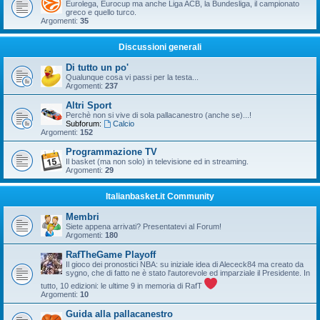
Eurolega, Eurocup ma anche Liga ACB, la Bundesliga, il campionato
greco e quello turco.
Argomenti:
35
Discussioni generali
Di tutto un po'
Qualunque cosa vi passi per la testa...
Argomenti:
237
Altri Sport
Perchè non si vive di sola pallacanestro (anche se)...!
Subforum:
Calcio
Argomenti:
152
Programmazione TV
Il basket (ma non solo) in televisione ed in streaming.
Argomenti:
29
Italianbasket.it Community
Membri
Siete appena arrivati? Presentatevi al Forum!
Argomenti:
180
RafTheGame Playoff
Il gioco dei pronostici NBA: su iniziale idea di Alececk84 ma creato da
sygno, che di fatto ne è stato l'autorevole ed imparziale il Presidente. In
tutto, 10 edizioni: le ultime 9 in memoria di RafT
Argomenti:
10
Guida alla pallacanestro