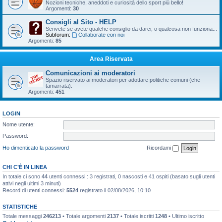
Nozioni tecniche, aneddoti e curiosità dello sport più bello!
Argomenti:
30
Consigli al Sito - HELP
Scrivete se avete qualche consiglio da darci, o qualcosa non funziona...
Subforum:
Collaborate con noi
Argomenti:
85
Area Riservata
Comunicazioni ai moderatori
Spazio riservato ai moderatori per adottare politiche comuni (che
tamarrata).
Argomenti:
451
LOGIN
Nome utente:
Password:
Ho dimenticato la password
Ricordami
CHI C’È IN LINEA
In totale ci sono
44
utenti connessi : 3 registrati, 0 nascosti e 41 ospiti (basato sugli utenti
attivi negli ultimi 3 minuti)
Record di utenti connessi:
5524
registrato il 02/08/2026, 10:10
STATISTICHE
Totale messaggi
246213
• Totale argomenti
2137
• Totale iscritti
1248
• Ultimo iscritto