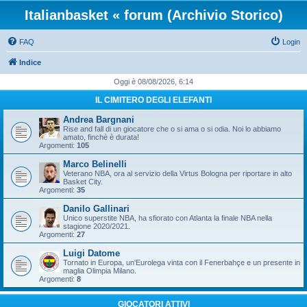
Italianbasket « forum (Archivio Storico)
FAQ
Login
Indice
Oggi è 08/08/2026, 6:14
IL CIMITERO DEGLI ELEFANTI
Andrea Bargnani
Rise and fall di un giocatore che o si ama o si odia. Noi lo abbiamo
amato, finchè è durata!
Argomenti:
105
Marco Belinelli
Veterano NBA, ora al servizio della Virtus Bologna per riportare in alto
Basket City.
Argomenti:
35
Danilo Gallinari
Unico superstite NBA, ha sfiorato con Atlanta la finale NBA nella
stagione 2020/2021.
Argomenti:
27
Luigi Datome
Tornato in Europa, un'Eurolega vinta con il Fenerbahçe e un presente in
maglia Olimpia Milano.
Argomenti:
8
GIOCATORI ATTIVI