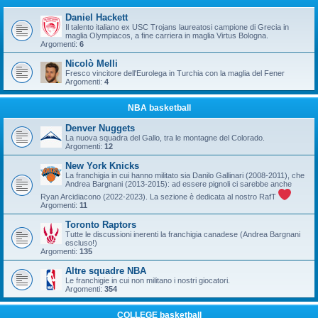
Daniel Hackett
Il talento italiano ex USC Trojans laureatosi campione di Grecia in
maglia Olympiacos, a fine carriera in maglia Virtus Bologna.
Argomenti:
6
Nicolò Melli
Fresco vincitore dell'Eurolega in Turchia con la maglia del Fener
Argomenti:
4
NBA basketball
Denver Nuggets
La nuova squadra del Gallo, tra le montagne del Colorado.
Argomenti:
12
New York Knicks
La franchigia in cui hanno militato sia Danilo Gallinari (2008-2011), che
Andrea Bargnani (2013-2015): ad essere pignoli ci sarebbe anche
Ryan Arcidiacono (2022-2023). La sezione è dedicata al nostro RafT
Argomenti:
11
Toronto Raptors
Tutte le discussioni inerenti la franchigia canadese (Andrea Bargnani
escluso!)
Argomenti:
135
Altre squadre NBA
Le franchigie in cui non militano i nostri giocatori.
Argomenti:
354
COLLEGE basketball