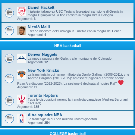
Daniel Hackett
Il talento italiano ex USC Trojans laureatosi campione di Grecia in
maglia Olympiacos, a fine carriera in maglia Virtus Bologna.
Argomenti:
6
Nicolò Melli
Fresco vincitore dell'Eurolega in Turchia con la maglia del Fener
Argomenti:
4
NBA basketball
Denver Nuggets
La nuova squadra del Gallo, tra le montagne del Colorado.
Argomenti:
12
New York Knicks
La franchigia in cui hanno militato sia Danilo Gallinari (2008-2011), che
Andrea Bargnani (2013-2015): ad essere pignoli ci sarebbe anche
Ryan Arcidiacono (2022-2023). La sezione è dedicata al nostro RafT
Argomenti:
11
Toronto Raptors
Tutte le discussioni inerenti la franchigia canadese (Andrea Bargnani
escluso!)
Argomenti:
135
Altre squadre NBA
Le franchigie in cui non militano i nostri giocatori.
Argomenti:
354
COLLEGE basketball