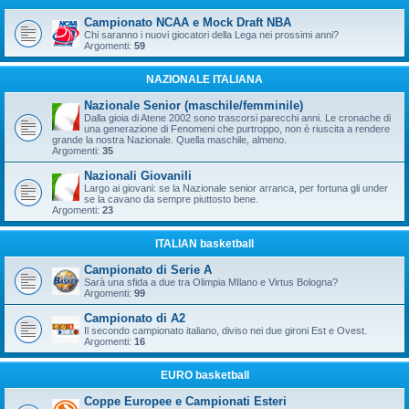
Campionato NCAA e Mock Draft NBA
Chi saranno i nuovi giocatori della Lega nei prossimi anni?
Argomenti:
59
NAZIONALE ITALIANA
Nazionale Senior (maschile/femminile)
Dalla gioia di Atene 2002 sono trascorsi parecchi anni. Le cronache di
una generazione di Fenomeni che purtroppo, non è riuscita a rendere
grande la nostra Nazionale. Quella maschile, almeno.
Argomenti:
35
Nazionali Giovanili
Largo ai giovani: se la Nazionale senior arranca, per fortuna gli under
se la cavano da sempre piuttosto bene.
Argomenti:
23
ITALIAN basketball
Campionato di Serie A
Sarà una sfida a due tra Olimpia MIlano e Virtus Bologna?
Argomenti:
99
Campionato di A2
Il secondo campionato italiano, diviso nei due gironi Est e Ovest.
Argomenti:
16
EURO basketball
Coppe Europee e Campionati Esteri