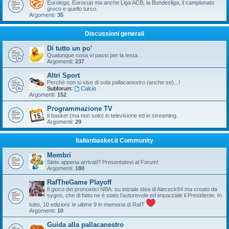
Eurolega, Eurocup ma anche Liga ACB, la Bundesliga, il campionato
greco e quello turco.
Argomenti:
35
Discussioni generali
Di tutto un po'
Qualunque cosa vi passi per la testa...
Argomenti:
237
Altri Sport
Perchè non si vive di sola pallacanestro (anche se)...!
Subforum:
Calcio
Argomenti:
152
Programmazione TV
Il basket (ma non solo) in televisione ed in streaming.
Argomenti:
29
Italianbasket.it Community
Membri
Siete appena arrivati? Presentatevi al Forum!
Argomenti:
180
RafTheGame Playoff
Il gioco dei pronostici NBA: su iniziale idea di Alececk84 ma creato da
sygno, che di fatto ne è stato l'autorevole ed imparziale il Presidente. In
tutto, 10 edizioni: le ultime 9 in memoria di RafT
Argomenti:
10
Guida alla pallacanestro