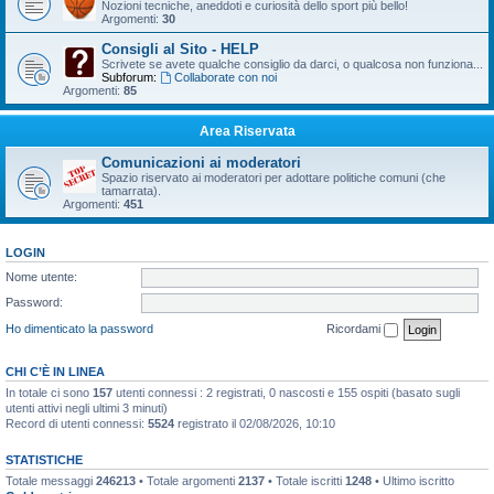
Nozioni tecniche, aneddoti e curiosità dello sport più bello!
Argomenti:
30
Consigli al Sito - HELP
Scrivete se avete qualche consiglio da darci, o qualcosa non funziona...
Subforum:
Collaborate con noi
Argomenti:
85
Area Riservata
Comunicazioni ai moderatori
Spazio riservato ai moderatori per adottare politiche comuni (che
tamarrata).
Argomenti:
451
LOGIN
Nome utente:
Password:
Ho dimenticato la password
Ricordami
CHI C’È IN LINEA
In totale ci sono
157
utenti connessi : 2 registrati, 0 nascosti e 155 ospiti (basato sugli
utenti attivi negli ultimi 3 minuti)
Record di utenti connessi:
5524
registrato il 02/08/2026, 10:10
STATISTICHE
Totale messaggi
246213
• Totale argomenti
2137
• Totale iscritti
1248
• Ultimo iscritto