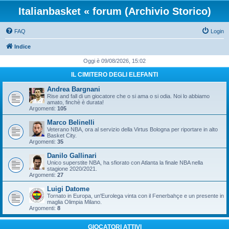
Italianbasket « forum (Archivio Storico)
FAQ
Login
Indice
Oggi è 09/08/2026, 15:02
IL CIMITERO DEGLI ELEFANTI
Andrea Bargnani
Rise and fall di un giocatore che o si ama o si odia. Noi lo abbiamo
amato, finchè è durata!
Argomenti:
105
Marco Belinelli
Veterano NBA, ora al servizio della Virtus Bologna per riportare in alto
Basket City.
Argomenti:
35
Danilo Gallinari
Unico superstite NBA, ha sfiorato con Atlanta la finale NBA nella
stagione 2020/2021.
Argomenti:
27
Luigi Datome
Tornato in Europa, un'Eurolega vinta con il Fenerbahçe e un presente in
maglia Olimpia Milano.
Argomenti:
8
GIOCATORI ATTIVI