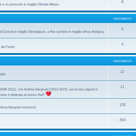
8
e e un presente in maglia Olimpia Milano.
ARGOMENTI
6
di Grecia in maglia Olympiacos, a fine carriera in maglia Virtus Bologna.
4
a del Fener
ARGOMENTI
12
rado.
11
ri (2008-2011), che Andrea Bargnani (2013-2015): ad essere pignoli ci
ione è dedicata al nostro RafT
135
Andrea Bargnani escluso!)
354