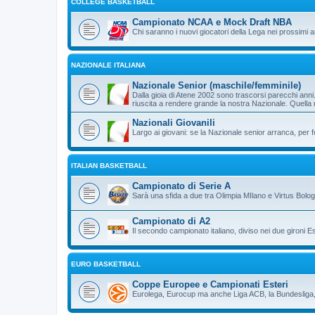
COLLEGE BASKETBALL
Campionato NCAA e Mock Draft NBA
Chi saranno i nuovi giocatori della Lega nei prossimi 
NAZIONALE ITALIANA
Nazionale Senior (maschile/femminile)
Dalla gioia di Atene 2002 sono trascorsi parecchi an
riuscita a rendere grande la nostra Nazionale. Quella
Nazionali Giovanili
Largo ai giovani: se la Nazionale senior arranca, per 
ITALIAN BASKETBALL
Campionato di Serie A
Sarà una sfida a due tra Olimpia MIlano e Virtus Bolo
Campionato di A2
Il secondo campionato italiano, diviso nei due gironi E
EURO BASKETBALL
Coppe Europee e Campionati Esteri
Eurolega, Eurocup ma anche Liga ACB, la Bundesliga, 