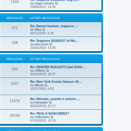
s
1103
m
u
V
da
mago romano
s
o
l
e
24/05/2017, 13:36
a
m
t
d
g
e
i
i
g
s
m
u
MESSAGGI
ULTIMO MESSAGGIO
i
s
o
l
o
a
m
t
Re: Daniel Hackett: stagione …
g
e
i
372
V
da
Mike
g
s
m
e
03/11/2016, 9:26
i
s
o
d
o
a
m
i
Re: Stagione 2016/2017 di Nic…
g
e
158
u
V
da
wisconsin
g
s
l
e
23/10/2019, 13:38
i
s
t
d
o
a
i
i
g
m
u
MESSAGGI
ULTIMO MESSAGGIO
g
o
l
i
m
t
o
Re: DENVER NUGGETS (dal 2015/…
e
i
543
V
da
JABroy
s
m
e
21/01/2016, 18:37
s
o
d
a
m
i
Re: New York Knicks Season 20…
g
e
1547
u
V
da
Mikele
g
s
l
e
22/07/2015, 0:02
i
s
t
d
o
a
i
i
g
m
Re: Mercato, scambi e rumors …
u
g
11876
o
V
da
Kakapato
l
i
m
e
30/10/2015, 22:17
t
o
e
d
i
s
i
m
Re: PAOLO BANCHERO?
28169
s
u
o
V
da
PolBodetto
a
l
m
e
07/03/2023, 18:19
g
t
e
d
g
i
s
i
i
m
s
u