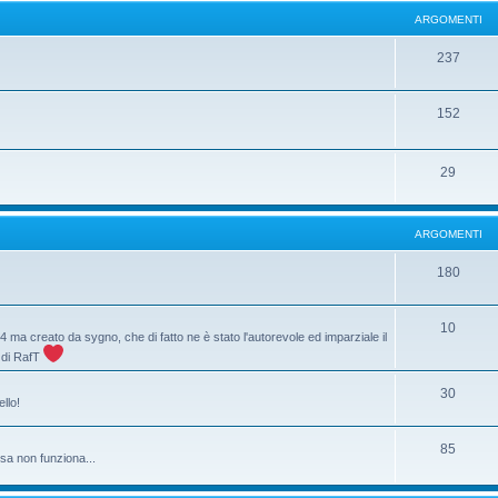
ARGOMENTI
237
152
29
ARGOMENTI
180
10
84 ma creato da sygno, che di fatto ne è stato l'autorevole ed imparziale il
a di RafT
30
llo!
85
sa non funziona...