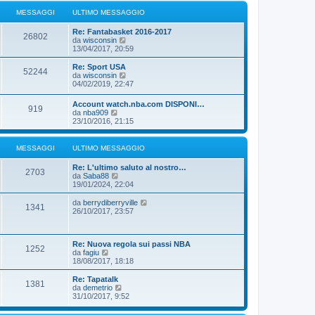
i
g
e
u
MESSAGGI
ULTIMO MESSAGGIO
g
s
l
i
s
t
o
a
Re: Fantabasket 2016-2017
i
26802
g
V
da
wisconsin
m
g
e
13/04/2017, 20:59
o
i
d
m
o
i
Re: Sport USA
e
52244
u
V
da
wisconsin
s
l
e
04/02/2019, 22:47
s
t
d
a
i
i
g
Account watch.nba.com DISPONI…
m
919
u
g
V
da
nba909
o
l
i
e
23/10/2016, 21:15
m
t
o
d
e
i
i
s
m
u
MESSAGGI
ULTIMO MESSAGGIO
s
o
l
a
m
t
g
Re: L'ultimo saluto al nostro…
e
i
2703
g
V
da
Saba88
s
m
i
e
19/01/2024, 22:04
s
o
o
d
a
m
i
g
V
da
berrydiberryville
e
1341
u
g
e
26/10/2017, 23:57
s
l
i
d
s
t
o
i
a
i
u
g
m
Re: Nuova regola sui passi NBA
l
g
1252
o
V
da
fagiu
t
i
m
e
18/08/2017, 18:18
i
o
e
d
m
s
i
o
Re: Tapatalk
1381
s
u
m
V
da
demetrio
a
l
e
e
31/10/2017, 9:52
g
t
s
d
g
i
s
i