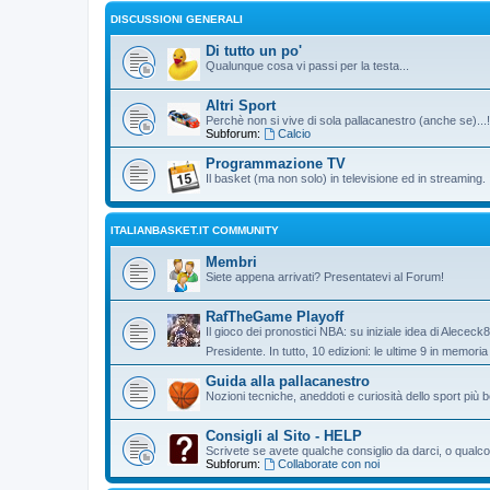
DISCUSSIONI GENERALI
Di tutto un po'
Qualunque cosa vi passi per la testa...
Altri Sport
Perchè non si vive di sola pallacanestro (anche se)...!
Subforum:
Calcio
Programmazione TV
Il basket (ma non solo) in televisione ed in streaming.
ITALIANBASKET.IT COMMUNITY
Membri
Siete appena arrivati? Presentatevi al Forum!
RafTheGame Playoff
Il gioco dei pronostici NBA: su iniziale idea di Alececk
Presidente. In tutto, 10 edizioni: le ultime 9 in memori
Guida alla pallacanestro
Nozioni tecniche, aneddoti e curiosità dello sport più be
Consigli al Sito - HELP
Scrivete se avete qualche consiglio da darci, o qualco
Subforum:
Collaborate con noi