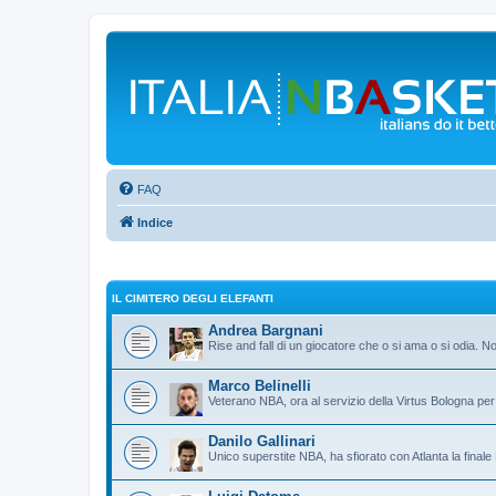
FAQ
Indice
IL CIMITERO DEGLI ELEFANTI
Andrea Bargnani
Rise and fall di un giocatore che o si ama o si odia. N
Marco Belinelli
Veterano NBA, ora al servizio della Virtus Bologna per 
Danilo Gallinari
Unico superstite NBA, ha sfiorato con Atlanta la final