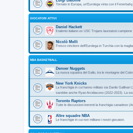
Luigi Datome
Tornato in Europa, un'Eurolega vinta con il Fenerbahç
GIOCATORI ATTIVI
Daniel Hackett
Il talento italiano ex USC Trojans laureatosi campione 
Nicolò Melli
Fresco vincitore dell'Eurolega in Turchia con la magli
NBA BASKETBALL
Denver Nuggets
La nuova squadra del Gallo, tra le montagne del Colo
New York Knicks
La franchigia in cui hanno militato sia Danilo Gallina
sarebbe anche Ryan Arcidiacono (2022-2023). La sez
Toronto Raptors
Tutte le discussioni inerenti la franchigia canadese (
Altre squadre NBA
Le franchigie in cui non militano i nostri giocatori.