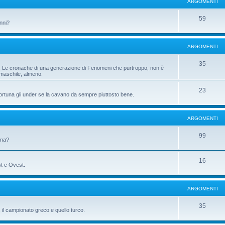
ARGOMENTI
59
anni?
ARGOMENTI
35
ni. Le cronache di una generazione di Fenomeni che purtroppo, non è
 maschile, almeno.
23
fortuna gli under se la cavano da sempre piuttosto bene.
ARGOMENTI
99
gna?
16
st e Ovest.
ARGOMENTI
35
il campionato greco e quello turco.