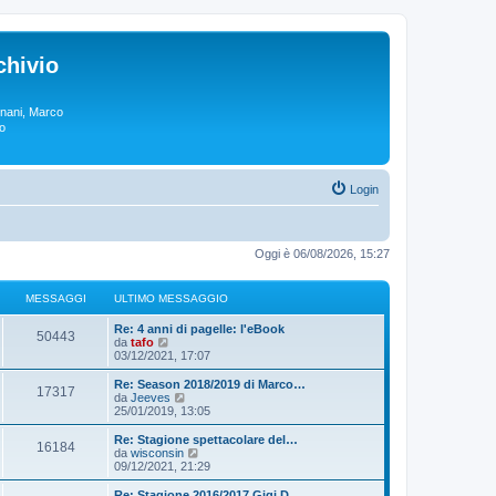
chivio
rgnani, Marco
lo
Login
Oggi è 06/08/2026, 15:27
MESSAGGI
ULTIMO MESSAGGIO
Re: 4 anni di pagelle: l'eBook
50443
V
da
tafo
e
03/12/2021, 17:07
d
i
Re: Season 2018/2019 di Marco…
17317
u
V
da
Jeeves
l
e
25/01/2019, 13:05
t
d
i
i
Re: Stagione spettacolare del…
16184
m
u
V
da
wisconsin
o
l
e
09/12/2021, 21:29
m
t
d
e
i
i
Re: Stagione 2016/2017 Gigi D…