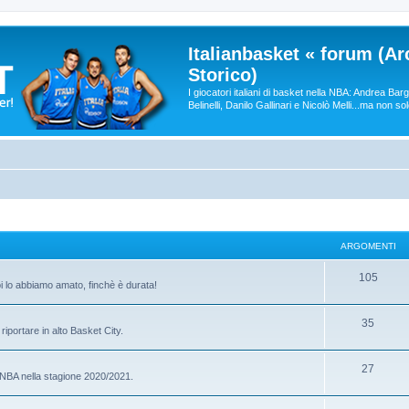
Italianbasket « forum (Ar
Storico)
I giocatori italiani di basket nella NBA: Andrea Ba
Belinelli, Danilo Gallinari e Nicolò Melli...ma non so
ARGOMENTI
105
oi lo abbiamo amato, finchè è durata!
35
riportare in alto Basket City.
27
e NBA nella stagione 2020/2021.