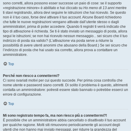
sono corretti, allora possono esser successe un paio di cose: se il supporto
«registrazione minore» è abilitato e hai cliccato su
Ho meno di 13 anni
mentre
ti stavi registrando, allora devi seguire le istruzioni che hai ricevuto. Se questo
non è il tuo caso, forse devi attivare il tuo account. Alcune Board richiedono
che tutte le nuove registrazioni vengano attivate dall’utente stesso o dagli
amministratori, prima di poter accedere. Quando ti registri ti verrà indicato che
tipo di attivazione è richiesta. Se ti è stato inviato un messaggio di posta, allora
segui le istruzioni; se non hai ricevuto nessun messaggio... sei sicuro che il tuo
indirizzo di posta sia valido? (L’attivazione via posta serve a ridurre la
possibilità di avere utenti anonimi che abusano della Board.) Se sei sicuro che
l’indirizzo di posta che hai usato sia corretto, allora prova a contattare un
amministratore.
Top
Perché non riesco a connettermi?
Ci sono svariati motivi per cui questo succede. Per prima cosa controlla che
nome utente e password siano corretti. Di solito il problema è questo, altrimenti
contatta un amministratore: potresti essere stato bannato o potrebbe esserci un
errore di configurazione.
Top
Mi sono registrato tempo fa, ma non riesco più a connettermi?!
È possibile che un amministratore abbia cancellato o disattivato il tuo account
per qualche ragione. Molti siti rimuovono periodicamente gli account degli
utenti che non hanno mai inviato messaggi, per ridurre la grandezza del