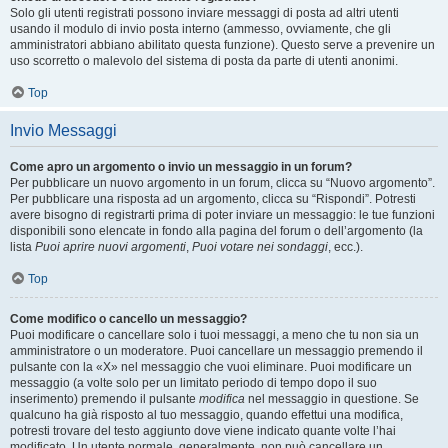
Solo gli utenti registrati possono inviare messaggi di posta ad altri utenti
usando il modulo di invio posta interno (ammesso, ovviamente, che gli
amministratori abbiano abilitato questa funzione). Questo serve a prevenire un
uso scorretto o malevolo del sistema di posta da parte di utenti anonimi.
Top
Invio Messaggi
Come apro un argomento o invio un messaggio in un forum?
Per pubblicare un nuovo argomento in un forum, clicca su “Nuovo argomento”.
Per pubblicare una risposta ad un argomento, clicca su “Rispondi”. Potresti
avere bisogno di registrarti prima di poter inviare un messaggio: le tue funzioni
disponibili sono elencate in fondo alla pagina del forum o dell’argomento (la
lista
Puoi aprire nuovi argomenti
,
Puoi votare nei sondaggi
, ecc.).
Top
Come modifico o cancello un messaggio?
Puoi modificare o cancellare solo i tuoi messaggi, a meno che tu non sia un
amministratore o un moderatore. Puoi cancellare un messaggio premendo il
pulsante con la «X» nel messaggio che vuoi eliminare. Puoi modificare un
messaggio (a volte solo per un limitato periodo di tempo dopo il suo
inserimento) premendo il pulsante
modifica
nel messaggio in questione. Se
qualcuno ha già risposto al tuo messaggio, quando effettui una modifica,
potresti trovare del testo aggiunto dove viene indicato quante volte l’hai
modificato. Un utente normale, generalmente, non può cancellare un