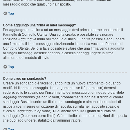
messaggio dopo che qualcuno ha risposto.
Top
Come aggiungo una firma ai miei messaggi?
Per aggiungere una firma ad un messaggio devi prima crearne una tramite il
Pannello di Controllo Utente. Una volta creata, è possibile selezionare
l’opzione
Aggiungi la firma
nel modulo di invio. È inoltre possibile aggiungere
una firma a tutti i tuoi messaggi selezionando l’apposita voce nel Pannello di
Controllo Utente. Se lo si fa, è possibile evitare che una firma venga aggiunta
ai singoli messaggi deselezionando la casella per aggiungere la firma
all’interno del modulo di invio.
Top
Come creo un sondaggio?
Creare un sondaggio è facile: quando inizi un nuovo argomento (o quando
modifichi il primo messaggio di un argomento, se ti è permesso) dovresti
vedere, sotto lo spazio per l’inserimento del messaggio, un riquadro dal titolo
Aggiungi sondaggio
(se non lo vedi, probabilmente non hai il diritto di creare
sondaggi). Basta inserire un titolo per il sondaggio e almeno due opzioni di
risposta (per inserire un’opzione di risposta, scrivila nell’apposito spazio e
clicca su
Aggiungi un’opzione
). Puoi anche stabilire i giorni di durata del
sondaggio (0 per non porre limiti). C’è un limite al numero di opzioni di risposta
che puoi aggiungere, stabilito dall’amministratore.
Top