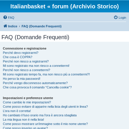
Italianbasket « forum (Archivio Storico)
FAQ
Login
Indice
FAQ (Domande Frequenti)
FAQ (Domande Frequenti)
Connessione e registrazione
Perché devo registrarmi?
Che cosa è COPPA?
Perché non riesco a registrarmi?
Mi sono registrato ma non riesco a connettermi!
Perché non riesco a connettermi?
Mi sono registrato tempo fa, ma non riesco più a connettermi?!
Ho perso la mia password!
Perché vengo disconnesso automaticamente?
Che cosa provoca il comando “Cancella cookie”?
Impostazioni e preferenze utente
Come cambio le mie impostazioni?
Come posso evitare di apparire nella lista degli utenti in linea?
L’ora non è corretta!
Ho cambiato il fuso orario ma l’ora è ancora sbagliata
La mia lingua non è nella lista!
Come posso mostrare un’immagine sotto il mio nome utente?
Come posso inserire un avatar?