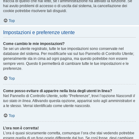
traccia di quello che hai letto, se l’amministrazione ha attivato la funzione. Se
hai avuto problemi di accesso o di uscita dal sistema, la cancellazione dei
cookie potrebbe risolvere tali disguidi.
Top
Impostazioni e preferenze utente
Come cambio le mie impostazioni?
Se sei un utente registrato, tutte le tue impostazioni sono conservate nel
database del sistema. Per modificarle vai sul tuo Pannello di Controllo Utente;
generalmente sta in cima ad ogni pagina, ma questo potrebbe non essere
sempre vero. Questo ti permetterà di cambiare tutte le tue impostazioni e le
preferenze.
Top
Come posso evitare di apparire nella lista degli utenti in linea?
Nel Pannello di Controllo Utente, sotto “Preferenze”, trovi l’opzione
Nascondi il
tuo stato in linea
. Attivando questa opzione, apparirai solo agli amministratori e
a te stesso. Verrai identificato come utente nascosto.
Top
L’ora non è corretta!
L’ora è quasi sicuramente corretta, comunque l’ora che stai vedendo potrebbe
essere quella di un fuso orario differente dal tuo. Se così fosse, devi cambiare