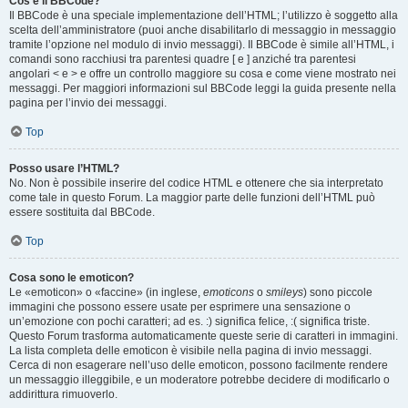
Cos’è il BBCode?
Il BBCode è una speciale implementazione dell’HTML; l’utilizzo è soggetto alla
scelta dell’amministratore (puoi anche disabilitarlo di messaggio in messaggio
tramite l’opzione nel modulo di invio messaggi). Il BBCode è simile all’HTML, i
comandi sono racchiusi tra parentesi quadre [ e ] anziché tra parentesi
angolari < e > e offre un controllo maggiore su cosa e come viene mostrato nei
messaggi. Per maggiori informazioni sul BBCode leggi la guida presente nella
pagina per l’invio dei messaggi.
Top
Posso usare l’HTML?
No. Non è possibile inserire del codice HTML e ottenere che sia interpretato
come tale in questo Forum. La maggior parte delle funzioni dell’HTML può
essere sostituita dal BBCode.
Top
Cosa sono le emoticon?
Le «emoticon» o «faccine» (in inglese,
emoticons
o
smileys
) sono piccole
immagini che possono essere usate per esprimere una sensazione o
un’emozione con pochi caratteri; ad es. :) significa felice, :( significa triste.
Questo Forum trasforma automaticamente queste serie di caratteri in immagini.
La lista completa delle emoticon è visibile nella pagina di invio messaggi.
Cerca di non esagerare nell’uso delle emoticon, possono facilmente rendere
un messaggio illeggibile, e un moderatore potrebbe decidere di modificarlo o
addirittura rimuoverlo.