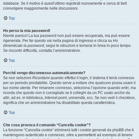
database. Se il motivo è quest’ultimo registrati nuovamente e cerca di farti
coinvolgere maggiormente nelle discussioni.
Top
Ho perso la mia password!
Niente panico! La tua password non può essere recuperata, ma può essere
rigenerata. Per far questo vai nella pagina di ingresso e clicca su
Ho
dimenticato la password
, segui le istruzioni e tornerai in linea in poco tempo.
Se riscontri difficoltà, contatta l’amministratore.
Top
Perché vengo disconnesso automaticamente?
Se non selezioni
Ricordami
quando effettui il login, il sistema ti terrà connesso
per un periodo prestabilito. Questo serve a evitare che qualcuno possa usare il
tuo nome utente. Per rimanere connesso, seleziona l’opzione quando entri, ma
ricorda che questo non è consigliato se ti colleghi da un PC usato anche da
altri, ad es. in biblioteca, Internet point, università, ecc. Se non vedi il checkbox,
significa che un amministratore ha disabilitato questa caratteristica.
Top
Che cosa provoca il comando “Cancella cookie”?
La funzione “Cancella cookie” eliminerà tutti i cookie generati da phpBB che ti
mantengono autenticato e connesso, oltre a permetterti ad esempio di tenere