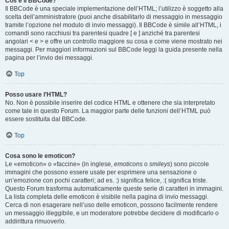
Cos’è il BBCode?
Il BBCode è una speciale implementazione dell’HTML; l’utilizzo è soggetto alla
scelta dell’amministratore (puoi anche disabilitarlo di messaggio in messaggio
tramite l’opzione nel modulo di invio messaggi). Il BBCode è simile all’HTML, i
comandi sono racchiusi tra parentesi quadre [ e ] anziché tra parentesi
angolari < e > e offre un controllo maggiore su cosa e come viene mostrato nei
messaggi. Per maggiori informazioni sul BBCode leggi la guida presente nella
pagina per l’invio dei messaggi.
Top
Posso usare l’HTML?
No. Non è possibile inserire del codice HTML e ottenere che sia interpretato
come tale in questo Forum. La maggior parte delle funzioni dell’HTML può
essere sostituita dal BBCode.
Top
Cosa sono le emoticon?
Le «emoticon» o «faccine» (in inglese,
emoticons
o
smileys
) sono piccole
immagini che possono essere usate per esprimere una sensazione o
un’emozione con pochi caratteri; ad es. :) significa felice, :( significa triste.
Questo Forum trasforma automaticamente queste serie di caratteri in immagini.
La lista completa delle emoticon è visibile nella pagina di invio messaggi.
Cerca di non esagerare nell’uso delle emoticon, possono facilmente rendere
un messaggio illeggibile, e un moderatore potrebbe decidere di modificarlo o
addirittura rimuoverlo.