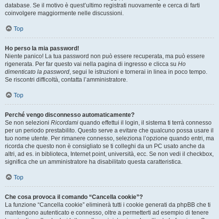
database. Se il motivo è quest’ultimo registrati nuovamente e cerca di farti
coinvolgere maggiormente nelle discussioni.
Top
Ho perso la mia password!
Niente panico! La tua password non può essere recuperata, ma può essere
rigenerata. Per far questo vai nella pagina di ingresso e clicca su
Ho
dimenticato la password
, segui le istruzioni e tornerai in linea in poco tempo.
Se riscontri difficoltà, contatta l’amministratore.
Top
Perché vengo disconnesso automaticamente?
Se non selezioni
Ricordami
quando effettui il login, il sistema ti terrà connesso
per un periodo prestabilito. Questo serve a evitare che qualcuno possa usare il
tuo nome utente. Per rimanere connesso, seleziona l’opzione quando entri, ma
ricorda che questo non è consigliato se ti colleghi da un PC usato anche da
altri, ad es. in biblioteca, Internet point, università, ecc. Se non vedi il checkbox,
significa che un amministratore ha disabilitato questa caratteristica.
Top
Che cosa provoca il comando “Cancella cookie”?
La funzione “Cancella cookie” eliminerà tutti i cookie generati da phpBB che ti
mantengono autenticato e connesso, oltre a permetterti ad esempio di tenere