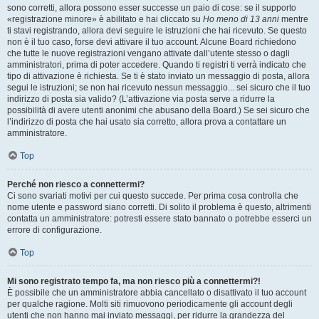
sono corretti, allora possono esser successe un paio di cose: se il supporto
«registrazione minore» è abilitato e hai cliccato su
Ho meno di 13 anni
mentre
ti stavi registrando, allora devi seguire le istruzioni che hai ricevuto. Se questo
non è il tuo caso, forse devi attivare il tuo account. Alcune Board richiedono
che tutte le nuove registrazioni vengano attivate dall’utente stesso o dagli
amministratori, prima di poter accedere. Quando ti registri ti verrà indicato che
tipo di attivazione è richiesta. Se ti è stato inviato un messaggio di posta, allora
segui le istruzioni; se non hai ricevuto nessun messaggio... sei sicuro che il tuo
indirizzo di posta sia valido? (L’attivazione via posta serve a ridurre la
possibilità di avere utenti anonimi che abusano della Board.) Se sei sicuro che
l’indirizzo di posta che hai usato sia corretto, allora prova a contattare un
amministratore.
Top
Perché non riesco a connettermi?
Ci sono svariati motivi per cui questo succede. Per prima cosa controlla che
nome utente e password siano corretti. Di solito il problema è questo, altrimenti
contatta un amministratore: potresti essere stato bannato o potrebbe esserci un
errore di configurazione.
Top
Mi sono registrato tempo fa, ma non riesco più a connettermi?!
È possibile che un amministratore abbia cancellato o disattivato il tuo account
per qualche ragione. Molti siti rimuovono periodicamente gli account degli
utenti che non hanno mai inviato messaggi, per ridurre la grandezza del