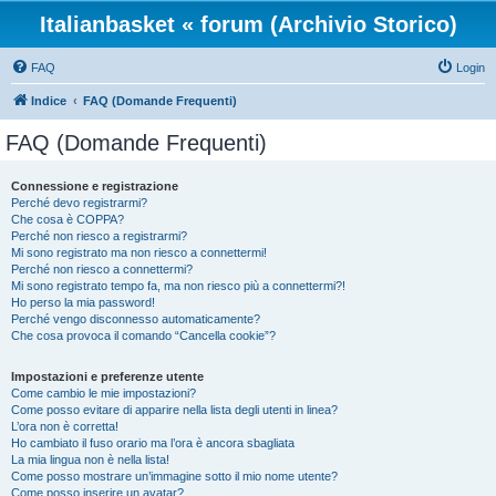
Italianbasket « forum (Archivio Storico)
FAQ
Login
Indice
FAQ (Domande Frequenti)
FAQ (Domande Frequenti)
Connessione e registrazione
Perché devo registrarmi?
Che cosa è COPPA?
Perché non riesco a registrarmi?
Mi sono registrato ma non riesco a connettermi!
Perché non riesco a connettermi?
Mi sono registrato tempo fa, ma non riesco più a connettermi?!
Ho perso la mia password!
Perché vengo disconnesso automaticamente?
Che cosa provoca il comando “Cancella cookie”?
Impostazioni e preferenze utente
Come cambio le mie impostazioni?
Come posso evitare di apparire nella lista degli utenti in linea?
L’ora non è corretta!
Ho cambiato il fuso orario ma l’ora è ancora sbagliata
La mia lingua non è nella lista!
Come posso mostrare un’immagine sotto il mio nome utente?
Come posso inserire un avatar?