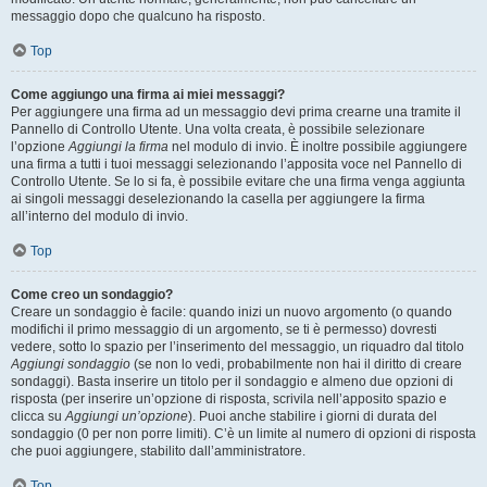
messaggio dopo che qualcuno ha risposto.
Top
Come aggiungo una firma ai miei messaggi?
Per aggiungere una firma ad un messaggio devi prima crearne una tramite il
Pannello di Controllo Utente. Una volta creata, è possibile selezionare
l’opzione
Aggiungi la firma
nel modulo di invio. È inoltre possibile aggiungere
una firma a tutti i tuoi messaggi selezionando l’apposita voce nel Pannello di
Controllo Utente. Se lo si fa, è possibile evitare che una firma venga aggiunta
ai singoli messaggi deselezionando la casella per aggiungere la firma
all’interno del modulo di invio.
Top
Come creo un sondaggio?
Creare un sondaggio è facile: quando inizi un nuovo argomento (o quando
modifichi il primo messaggio di un argomento, se ti è permesso) dovresti
vedere, sotto lo spazio per l’inserimento del messaggio, un riquadro dal titolo
Aggiungi sondaggio
(se non lo vedi, probabilmente non hai il diritto di creare
sondaggi). Basta inserire un titolo per il sondaggio e almeno due opzioni di
risposta (per inserire un’opzione di risposta, scrivila nell’apposito spazio e
clicca su
Aggiungi un’opzione
). Puoi anche stabilire i giorni di durata del
sondaggio (0 per non porre limiti). C’è un limite al numero di opzioni di risposta
che puoi aggiungere, stabilito dall’amministratore.
Top