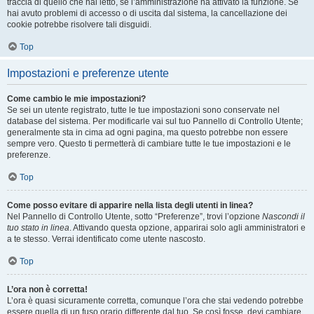
traccia di quello che hai letto, se l’amministrazione ha attivato la funzione. Se
hai avuto problemi di accesso o di uscita dal sistema, la cancellazione dei
cookie potrebbe risolvere tali disguidi.
Top
Impostazioni e preferenze utente
Come cambio le mie impostazioni?
Se sei un utente registrato, tutte le tue impostazioni sono conservate nel
database del sistema. Per modificarle vai sul tuo Pannello di Controllo Utente;
generalmente sta in cima ad ogni pagina, ma questo potrebbe non essere
sempre vero. Questo ti permetterà di cambiare tutte le tue impostazioni e le
preferenze.
Top
Come posso evitare di apparire nella lista degli utenti in linea?
Nel Pannello di Controllo Utente, sotto “Preferenze”, trovi l’opzione
Nascondi il
tuo stato in linea
. Attivando questa opzione, apparirai solo agli amministratori e
a te stesso. Verrai identificato come utente nascosto.
Top
L’ora non è corretta!
L’ora è quasi sicuramente corretta, comunque l’ora che stai vedendo potrebbe
essere quella di un fuso orario differente dal tuo. Se così fosse, devi cambiare