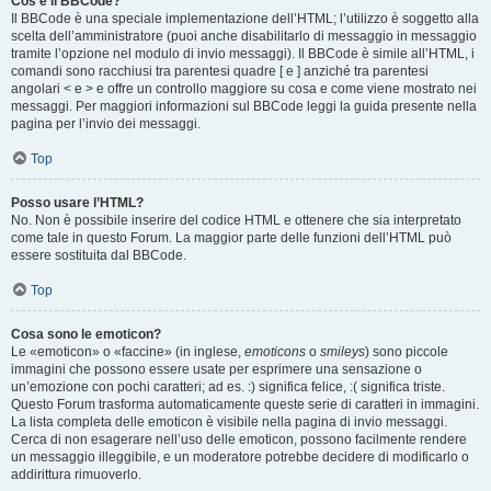
Cos’è il BBCode?
Il BBCode è una speciale implementazione dell’HTML; l’utilizzo è soggetto alla
scelta dell’amministratore (puoi anche disabilitarlo di messaggio in messaggio
tramite l’opzione nel modulo di invio messaggi). Il BBCode è simile all’HTML, i
comandi sono racchiusi tra parentesi quadre [ e ] anziché tra parentesi
angolari < e > e offre un controllo maggiore su cosa e come viene mostrato nei
messaggi. Per maggiori informazioni sul BBCode leggi la guida presente nella
pagina per l’invio dei messaggi.
Top
Posso usare l’HTML?
No. Non è possibile inserire del codice HTML e ottenere che sia interpretato
come tale in questo Forum. La maggior parte delle funzioni dell’HTML può
essere sostituita dal BBCode.
Top
Cosa sono le emoticon?
Le «emoticon» o «faccine» (in inglese,
emoticons
o
smileys
) sono piccole
immagini che possono essere usate per esprimere una sensazione o
un’emozione con pochi caratteri; ad es. :) significa felice, :( significa triste.
Questo Forum trasforma automaticamente queste serie di caratteri in immagini.
La lista completa delle emoticon è visibile nella pagina di invio messaggi.
Cerca di non esagerare nell’uso delle emoticon, possono facilmente rendere
un messaggio illeggibile, e un moderatore potrebbe decidere di modificarlo o
addirittura rimuoverlo.