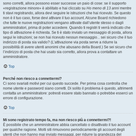
sono corretti, allora possono esser successe un paio di cose: se il supporto
«registrazione minore» è abilitato e hai cliccato su
Ho meno di 13 anni
mentre
ti stavi registrando, allora devi seguire le istruzioni che hai ricevuto. Se questo
non è il tuo caso, forse devi attivare il tuo account. Alcune Board richiedono
che tutte le nuove registrazioni vengano attivate dall’utente stesso o dagli
amministratori, prima di poter accedere. Quando ti registri ti verrà indicato che
tipo di attivazione è richiesta. Se ti è stato inviato un messaggio di posta, allora
segui le istruzioni; se non hai ricevuto nessun messaggio... sei sicuro che il tuo
indirizzo di posta sia valido? (L’attivazione via posta serve a ridurre la
possibilità di avere utenti anonimi che abusano della Board.) Se sei sicuro che
l’indirizzo di posta che hai usato sia corretto, allora prova a contattare un
amministratore.
Top
Perché non riesco a connettermi?
Ci sono svariati motivi per cui questo succede. Per prima cosa controlla che
nome utente e password siano corretti. Di solito il problema è questo, altrimenti
contatta un amministratore: potresti essere stato bannato o potrebbe esserci un
errore di configurazione.
Top
Mi sono registrato tempo fa, ma non riesco più a connettermi?!
È possibile che un amministratore abbia cancellato o disattivato il tuo account
per qualche ragione. Molti siti rimuovono periodicamente gli account degli
utenti che non hanno mai inviato messaggi, per ridurre la grandezza del