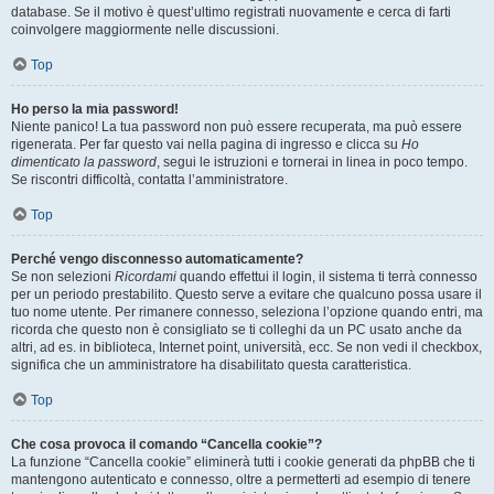
database. Se il motivo è quest’ultimo registrati nuovamente e cerca di farti
coinvolgere maggiormente nelle discussioni.
Top
Ho perso la mia password!
Niente panico! La tua password non può essere recuperata, ma può essere
rigenerata. Per far questo vai nella pagina di ingresso e clicca su
Ho
dimenticato la password
, segui le istruzioni e tornerai in linea in poco tempo.
Se riscontri difficoltà, contatta l’amministratore.
Top
Perché vengo disconnesso automaticamente?
Se non selezioni
Ricordami
quando effettui il login, il sistema ti terrà connesso
per un periodo prestabilito. Questo serve a evitare che qualcuno possa usare il
tuo nome utente. Per rimanere connesso, seleziona l’opzione quando entri, ma
ricorda che questo non è consigliato se ti colleghi da un PC usato anche da
altri, ad es. in biblioteca, Internet point, università, ecc. Se non vedi il checkbox,
significa che un amministratore ha disabilitato questa caratteristica.
Top
Che cosa provoca il comando “Cancella cookie”?
La funzione “Cancella cookie” eliminerà tutti i cookie generati da phpBB che ti
mantengono autenticato e connesso, oltre a permetterti ad esempio di tenere