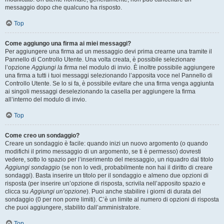
messaggio dopo che qualcuno ha risposto.
Top
Come aggiungo una firma ai miei messaggi?
Per aggiungere una firma ad un messaggio devi prima crearne una tramite il
Pannello di Controllo Utente. Una volta creata, è possibile selezionare
l’opzione
Aggiungi la firma
nel modulo di invio. È inoltre possibile aggiungere
una firma a tutti i tuoi messaggi selezionando l’apposita voce nel Pannello di
Controllo Utente. Se lo si fa, è possibile evitare che una firma venga aggiunta
ai singoli messaggi deselezionando la casella per aggiungere la firma
all’interno del modulo di invio.
Top
Come creo un sondaggio?
Creare un sondaggio è facile: quando inizi un nuovo argomento (o quando
modifichi il primo messaggio di un argomento, se ti è permesso) dovresti
vedere, sotto lo spazio per l’inserimento del messaggio, un riquadro dal titolo
Aggiungi sondaggio
(se non lo vedi, probabilmente non hai il diritto di creare
sondaggi). Basta inserire un titolo per il sondaggio e almeno due opzioni di
risposta (per inserire un’opzione di risposta, scrivila nell’apposito spazio e
clicca su
Aggiungi un’opzione
). Puoi anche stabilire i giorni di durata del
sondaggio (0 per non porre limiti). C’è un limite al numero di opzioni di risposta
che puoi aggiungere, stabilito dall’amministratore.
Top