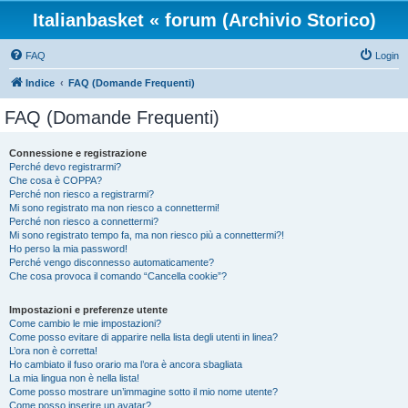
Italianbasket « forum (Archivio Storico)
FAQ
Login
Indice
FAQ (Domande Frequenti)
FAQ (Domande Frequenti)
Connessione e registrazione
Perché devo registrarmi?
Che cosa è COPPA?
Perché non riesco a registrarmi?
Mi sono registrato ma non riesco a connettermi!
Perché non riesco a connettermi?
Mi sono registrato tempo fa, ma non riesco più a connettermi?!
Ho perso la mia password!
Perché vengo disconnesso automaticamente?
Che cosa provoca il comando “Cancella cookie”?
Impostazioni e preferenze utente
Come cambio le mie impostazioni?
Come posso evitare di apparire nella lista degli utenti in linea?
L’ora non è corretta!
Ho cambiato il fuso orario ma l’ora è ancora sbagliata
La mia lingua non è nella lista!
Come posso mostrare un’immagine sotto il mio nome utente?
Come posso inserire un avatar?