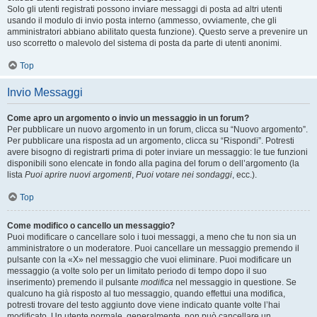
Solo gli utenti registrati possono inviare messaggi di posta ad altri utenti
usando il modulo di invio posta interno (ammesso, ovviamente, che gli
amministratori abbiano abilitato questa funzione). Questo serve a prevenire un
uso scorretto o malevolo del sistema di posta da parte di utenti anonimi.
Top
Invio Messaggi
Come apro un argomento o invio un messaggio in un forum?
Per pubblicare un nuovo argomento in un forum, clicca su “Nuovo argomento”.
Per pubblicare una risposta ad un argomento, clicca su “Rispondi”. Potresti
avere bisogno di registrarti prima di poter inviare un messaggio: le tue funzioni
disponibili sono elencate in fondo alla pagina del forum o dell’argomento (la
lista
Puoi aprire nuovi argomenti
,
Puoi votare nei sondaggi
, ecc.).
Top
Come modifico o cancello un messaggio?
Puoi modificare o cancellare solo i tuoi messaggi, a meno che tu non sia un
amministratore o un moderatore. Puoi cancellare un messaggio premendo il
pulsante con la «X» nel messaggio che vuoi eliminare. Puoi modificare un
messaggio (a volte solo per un limitato periodo di tempo dopo il suo
inserimento) premendo il pulsante
modifica
nel messaggio in questione. Se
qualcuno ha già risposto al tuo messaggio, quando effettui una modifica,
potresti trovare del testo aggiunto dove viene indicato quante volte l’hai
modificato. Un utente normale, generalmente, non può cancellare un