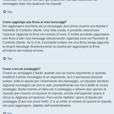
messaggio dopo che qualcuno ha risposto.
Top
Come aggiungo una firma ai miei messaggi?
Per aggiungere una firma ad un messaggio devi prima crearne una tramite il
Pannello di Controllo Utente. Una volta creata, è possibile selezionare
l’opzione
Aggiungi la firma
nel modulo di invio. È inoltre possibile aggiungere
una firma a tutti i tuoi messaggi selezionando l’apposita voce nel Pannello di
Controllo Utente. Se lo si fa, è possibile evitare che una firma venga aggiunta
ai singoli messaggi deselezionando la casella per aggiungere la firma
all’interno del modulo di invio.
Top
Come creo un sondaggio?
Creare un sondaggio è facile: quando inizi un nuovo argomento (o quando
modifichi il primo messaggio di un argomento, se ti è permesso) dovresti
vedere, sotto lo spazio per l’inserimento del messaggio, un riquadro dal titolo
Aggiungi sondaggio
(se non lo vedi, probabilmente non hai il diritto di creare
sondaggi). Basta inserire un titolo per il sondaggio e almeno due opzioni di
risposta (per inserire un’opzione di risposta, scrivila nell’apposito spazio e
clicca su
Aggiungi un’opzione
). Puoi anche stabilire i giorni di durata del
sondaggio (0 per non porre limiti). C’è un limite al numero di opzioni di risposta
che puoi aggiungere, stabilito dall’amministratore.
Top