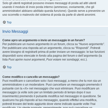
Solo gli utenti registrati possono inviare messaggi di posta ad altri utenti
usando il modulo di invio posta interno (ammesso, ovviamente, che gli
amministratori abbiano abilitato questa funzione). Questo serve a prevenire un
uso scorretto o malevolo del sistema di posta da parte di utenti anonimi.
Top
Invio Messaggi
Come apro un argomento o invio un messaggio in un forum?
Per pubblicare un nuovo argomento in un forum, clicca su “Nuovo argomento”.
Per pubblicare una risposta ad un argomento, clicca su “Rispondi”. Potresti
avere bisogno di registrarti prima di poter inviare un messaggio: le tue funzioni
disponibili sono elencate in fondo alla pagina del forum o dell’argomento (la
lista
Puoi aprire nuovi argomenti
,
Puoi votare nei sondaggi
, ecc.).
Top
Come modifico o cancello un messaggio?
Puoi modificare o cancellare solo i tuoi messaggi, a meno che tu non sia un
amministratore o un moderatore. Puoi cancellare un messaggio premendo il
pulsante con la «X» nel messaggio che vuoi eliminare. Puoi modificare un
messaggio (a volte solo per un limitato periodo di tempo dopo il suo
inserimento) premendo il pulsante
modifica
nel messaggio in questione. Se
qualcuno ha già risposto al tuo messaggio, quando effettui una modifica,
potresti trovare del testo aggiunto dove viene indicato quante volte l’hai
modificato. Un utente normale, generalmente, non può cancellare un