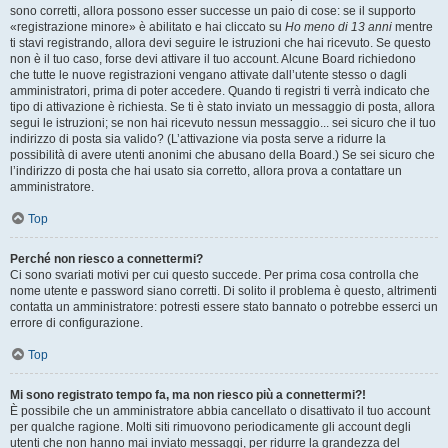
sono corretti, allora possono esser successe un paio di cose: se il supporto
«registrazione minore» è abilitato e hai cliccato su
Ho meno di 13 anni
mentre
ti stavi registrando, allora devi seguire le istruzioni che hai ricevuto. Se questo
non è il tuo caso, forse devi attivare il tuo account. Alcune Board richiedono
che tutte le nuove registrazioni vengano attivate dall’utente stesso o dagli
amministratori, prima di poter accedere. Quando ti registri ti verrà indicato che
tipo di attivazione è richiesta. Se ti è stato inviato un messaggio di posta, allora
segui le istruzioni; se non hai ricevuto nessun messaggio... sei sicuro che il tuo
indirizzo di posta sia valido? (L’attivazione via posta serve a ridurre la
possibilità di avere utenti anonimi che abusano della Board.) Se sei sicuro che
l’indirizzo di posta che hai usato sia corretto, allora prova a contattare un
amministratore.
Top
Perché non riesco a connettermi?
Ci sono svariati motivi per cui questo succede. Per prima cosa controlla che
nome utente e password siano corretti. Di solito il problema è questo, altrimenti
contatta un amministratore: potresti essere stato bannato o potrebbe esserci un
errore di configurazione.
Top
Mi sono registrato tempo fa, ma non riesco più a connettermi?!
È possibile che un amministratore abbia cancellato o disattivato il tuo account
per qualche ragione. Molti siti rimuovono periodicamente gli account degli
utenti che non hanno mai inviato messaggi, per ridurre la grandezza del