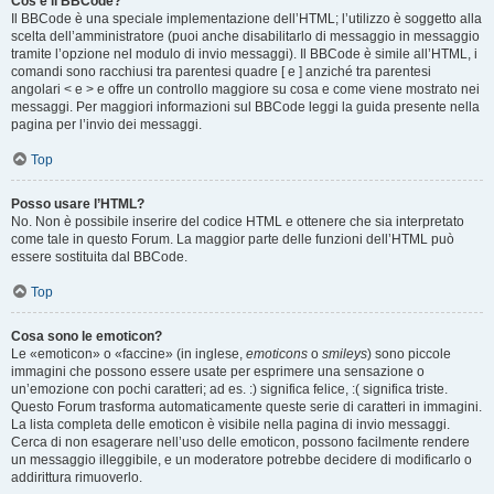
Cos’è il BBCode?
Il BBCode è una speciale implementazione dell’HTML; l’utilizzo è soggetto alla
scelta dell’amministratore (puoi anche disabilitarlo di messaggio in messaggio
tramite l’opzione nel modulo di invio messaggi). Il BBCode è simile all’HTML, i
comandi sono racchiusi tra parentesi quadre [ e ] anziché tra parentesi
angolari < e > e offre un controllo maggiore su cosa e come viene mostrato nei
messaggi. Per maggiori informazioni sul BBCode leggi la guida presente nella
pagina per l’invio dei messaggi.
Top
Posso usare l’HTML?
No. Non è possibile inserire del codice HTML e ottenere che sia interpretato
come tale in questo Forum. La maggior parte delle funzioni dell’HTML può
essere sostituita dal BBCode.
Top
Cosa sono le emoticon?
Le «emoticon» o «faccine» (in inglese,
emoticons
o
smileys
) sono piccole
immagini che possono essere usate per esprimere una sensazione o
un’emozione con pochi caratteri; ad es. :) significa felice, :( significa triste.
Questo Forum trasforma automaticamente queste serie di caratteri in immagini.
La lista completa delle emoticon è visibile nella pagina di invio messaggi.
Cerca di non esagerare nell’uso delle emoticon, possono facilmente rendere
un messaggio illeggibile, e un moderatore potrebbe decidere di modificarlo o
addirittura rimuoverlo.