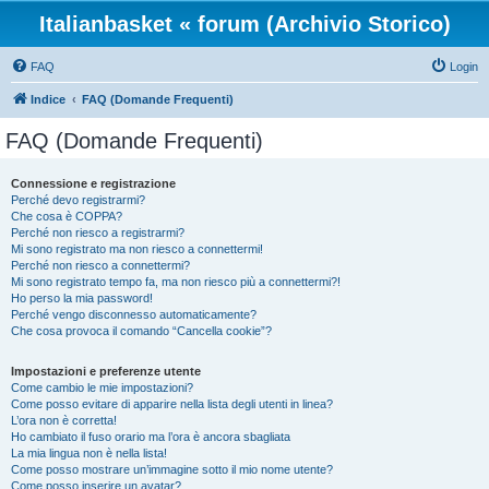
Italianbasket « forum (Archivio Storico)
FAQ
Login
Indice
FAQ (Domande Frequenti)
FAQ (Domande Frequenti)
Connessione e registrazione
Perché devo registrarmi?
Che cosa è COPPA?
Perché non riesco a registrarmi?
Mi sono registrato ma non riesco a connettermi!
Perché non riesco a connettermi?
Mi sono registrato tempo fa, ma non riesco più a connettermi?!
Ho perso la mia password!
Perché vengo disconnesso automaticamente?
Che cosa provoca il comando “Cancella cookie”?
Impostazioni e preferenze utente
Come cambio le mie impostazioni?
Come posso evitare di apparire nella lista degli utenti in linea?
L’ora non è corretta!
Ho cambiato il fuso orario ma l’ora è ancora sbagliata
La mia lingua non è nella lista!
Come posso mostrare un’immagine sotto il mio nome utente?
Come posso inserire un avatar?