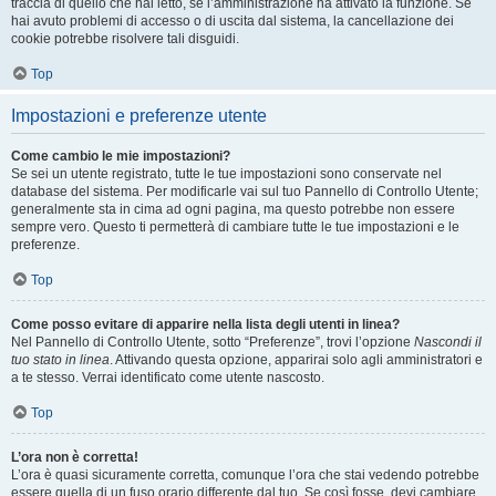
traccia di quello che hai letto, se l’amministrazione ha attivato la funzione. Se
hai avuto problemi di accesso o di uscita dal sistema, la cancellazione dei
cookie potrebbe risolvere tali disguidi.
Top
Impostazioni e preferenze utente
Come cambio le mie impostazioni?
Se sei un utente registrato, tutte le tue impostazioni sono conservate nel
database del sistema. Per modificarle vai sul tuo Pannello di Controllo Utente;
generalmente sta in cima ad ogni pagina, ma questo potrebbe non essere
sempre vero. Questo ti permetterà di cambiare tutte le tue impostazioni e le
preferenze.
Top
Come posso evitare di apparire nella lista degli utenti in linea?
Nel Pannello di Controllo Utente, sotto “Preferenze”, trovi l’opzione
Nascondi il
tuo stato in linea
. Attivando questa opzione, apparirai solo agli amministratori e
a te stesso. Verrai identificato come utente nascosto.
Top
L’ora non è corretta!
L’ora è quasi sicuramente corretta, comunque l’ora che stai vedendo potrebbe
essere quella di un fuso orario differente dal tuo. Se così fosse, devi cambiare