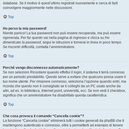
database. Se il motivo è quest’ultimo registrati nuovamente e cerca di farti
coinvolgere maggiormente nelle discussioni.
Top
Ho perso la mia password!
Niente panico! La tua password non può essere recuperata, ma può essere
rigenerata. Per far questo vai nella pagina di ingresso e clicca su
Ho
dimenticato la password
, segui le istruzioni e tornerai in linea in poco tempo.
Se riscontri difficoltà, contatta l’amministratore.
Top
Perché vengo disconnesso automaticamente?
Se non selezioni
Ricordami
quando effettui il login, il sistema ti terrà connesso
per un periodo prestabilito. Questo serve a evitare che qualcuno possa usare il
tuo nome utente. Per rimanere connesso, seleziona l’opzione quando entri, ma
ricorda che questo non è consigliato se ti colleghi da un PC usato anche da
altri, ad es. in biblioteca, Internet point, università, ecc. Se non vedi il checkbox,
significa che un amministratore ha disabilitato questa caratteristica.
Top
Che cosa provoca il comando “Cancella cookie”?
La funzione “Cancella cookie” eliminerà tutti i cookie generati da phpBB che ti
mantengono autenticato e connesso, oltre a permetterti ad esempio di tenere