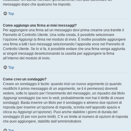
messaggio dopo che qualcuno ha risposto.
Top
Come aggiungo una firma ai miei messaggi?
Per aggiungere una firma ad un messaggio devi prima crearne una tramite il
Pannello di Controllo Utente. Una volta creata, è possibile selezionare
l’opzione
Aggiungi la firma
nel modulo di invio. È inoltre possibile aggiungere
una firma a tutti i tuoi messaggi selezionando l’apposita voce nel Pannello di
Controllo Utente. Se lo si fa, è possibile evitare che una firma venga aggiunta
ai singoli messaggi deselezionando la casella per aggiungere la firma
all’interno del modulo di invio.
Top
Come creo un sondaggio?
Creare un sondaggio è facile: quando inizi un nuovo argomento (o quando
modifichi il primo messaggio di un argomento, se ti è permesso) dovresti
vedere, sotto lo spazio per l’inserimento del messaggio, un riquadro dal titolo
Aggiungi sondaggio
(se non lo vedi, probabilmente non hai il diritto di creare
sondaggi). Basta inserire un titolo per il sondaggio e almeno due opzioni di
risposta (per inserire un’opzione di risposta, scrivila nell’apposito spazio e
clicca su
Aggiungi un’opzione
). Puoi anche stabilire i giorni di durata del
sondaggio (0 per non porre limiti). C’è un limite al numero di opzioni di risposta
che puoi aggiungere, stabilito dall’amministratore.
Top