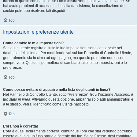
traccia di quello che hai letto, se l’amministrazione ha attivato la funzione. Se
hai avuto problemi di accesso o di uscita dal sistema, la cancellazione dei
cookie potrebbe risolvere tali disguidi.
Top
Impostazioni e preferenze utente
Come cambio le mie impostazioni?
Se sei un utente registrato, tutte le tue impostazioni sono conservate nel
database del sistema. Per modificarle vai sul tuo Pannello di Controllo Utente;
generalmente sta in cima ad ogni pagina, ma questo potrebbe non essere
sempre vero. Questo ti permetterà di cambiare tutte le tue impostazioni e le
preferenze.
Top
Come posso evitare di apparire nella lista degli utenti in linea?
Nel Pannello di Controllo Utente, sotto “Preferenze”, trovi l’opzione
Nascondi il
tuo stato in linea
. Attivando questa opzione, apparirai solo agli amministratori e
a te stesso. Verrai identificato come utente nascosto.
Top
L’ora non è corretta!
L’ora è quasi sicuramente corretta, comunque l’ora che stai vedendo potrebbe
essere quella di un fuso orario differente dal tuo. Se così fosse, devi cambiare