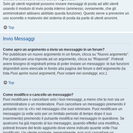
Solo gli utenti registrati possono inviare messaggi di posta ad altri utenti
usando il modulo di invio posta interno (ammesso, ovviamente, che gli
amministratori abbiano abilitato questa funzione). Questo serve a prevenire un
uso scorretto o malevolo del sistema di posta da parte di utenti anonimi.
Top
Invio Messaggi
Come apro un argomento o invio un messaggio in un forum?
Per pubblicare un nuovo argomento in un forum, clicca su “Nuovo argomento”.
Per pubblicare una risposta ad un argomento, clicca su “Rispondi”. Potresti
avere bisogno di registrarti prima di poter inviare un messaggio: le tue funzioni
disponibili sono elencate in fondo alla pagina del forum o dell’argomento (la
lista
Puoi aprire nuovi argomenti
,
Puoi votare nei sondaggi
, ecc.).
Top
Come modifico o cancello un messaggio?
Puoi modificare o cancellare solo i tuoi messaggi, a meno che tu non sia un
amministratore o un moderatore. Puoi cancellare un messaggio premendo il
pulsante con la «X» nel messaggio che vuoi eliminare. Puoi modificare un
messaggio (a volte solo per un limitato periodo di tempo dopo il suo
inserimento) premendo il pulsante
modifica
nel messaggio in questione. Se
qualcuno ha già risposto al tuo messaggio, quando effettui una modifica,
potresti trovare del testo aggiunto dove viene indicato quante volte l’hai
modificato. Un utente normale, generalmente, non può cancellare un