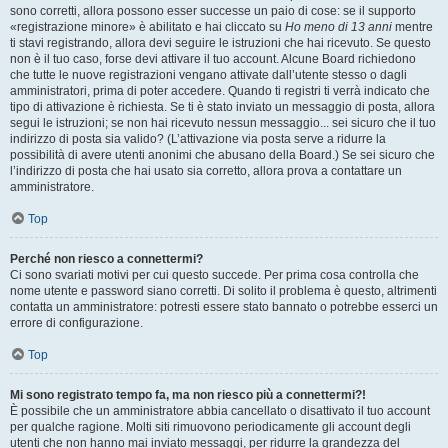
sono corretti, allora possono esser successe un paio di cose: se il supporto
«registrazione minore» è abilitato e hai cliccato su
Ho meno di 13 anni
mentre
ti stavi registrando, allora devi seguire le istruzioni che hai ricevuto. Se questo
non è il tuo caso, forse devi attivare il tuo account. Alcune Board richiedono
che tutte le nuove registrazioni vengano attivate dall’utente stesso o dagli
amministratori, prima di poter accedere. Quando ti registri ti verrà indicato che
tipo di attivazione è richiesta. Se ti è stato inviato un messaggio di posta, allora
segui le istruzioni; se non hai ricevuto nessun messaggio... sei sicuro che il tuo
indirizzo di posta sia valido? (L’attivazione via posta serve a ridurre la
possibilità di avere utenti anonimi che abusano della Board.) Se sei sicuro che
l’indirizzo di posta che hai usato sia corretto, allora prova a contattare un
amministratore.
Top
Perché non riesco a connettermi?
Ci sono svariati motivi per cui questo succede. Per prima cosa controlla che
nome utente e password siano corretti. Di solito il problema è questo, altrimenti
contatta un amministratore: potresti essere stato bannato o potrebbe esserci un
errore di configurazione.
Top
Mi sono registrato tempo fa, ma non riesco più a connettermi?!
È possibile che un amministratore abbia cancellato o disattivato il tuo account
per qualche ragione. Molti siti rimuovono periodicamente gli account degli
utenti che non hanno mai inviato messaggi, per ridurre la grandezza del