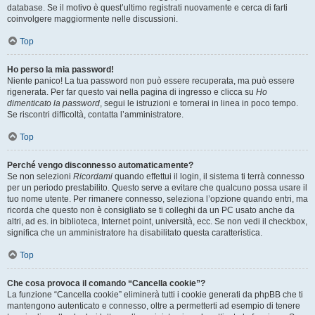
database. Se il motivo è quest’ultimo registrati nuovamente e cerca di farti
coinvolgere maggiormente nelle discussioni.
Top
Ho perso la mia password!
Niente panico! La tua password non può essere recuperata, ma può essere
rigenerata. Per far questo vai nella pagina di ingresso e clicca su
Ho
dimenticato la password
, segui le istruzioni e tornerai in linea in poco tempo.
Se riscontri difficoltà, contatta l’amministratore.
Top
Perché vengo disconnesso automaticamente?
Se non selezioni
Ricordami
quando effettui il login, il sistema ti terrà connesso
per un periodo prestabilito. Questo serve a evitare che qualcuno possa usare il
tuo nome utente. Per rimanere connesso, seleziona l’opzione quando entri, ma
ricorda che questo non è consigliato se ti colleghi da un PC usato anche da
altri, ad es. in biblioteca, Internet point, università, ecc. Se non vedi il checkbox,
significa che un amministratore ha disabilitato questa caratteristica.
Top
Che cosa provoca il comando “Cancella cookie”?
La funzione “Cancella cookie” eliminerà tutti i cookie generati da phpBB che ti
mantengono autenticato e connesso, oltre a permetterti ad esempio di tenere