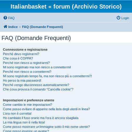
Italianbasket « forum (Archivio Storico)
FAQ
Login
Indice
FAQ (Domande Frequenti)
FAQ (Domande Frequenti)
Connessione e registrazione
Perché devo registrarmi?
Che cosa è COPPA?
Perché non riesco a registrarmi?
Mi sono registrato ma non riesco a connettermi!
Perché non riesco a connettermi?
Mi sono registrato tempo fa, ma non riesco più a connettermi?!
Ho perso la mia password!
Perché vengo disconnesso automaticamente?
Che cosa provoca il comando “Cancella cookie”?
Impostazioni e preferenze utente
Come cambio le mie impostazioni?
Come posso evitare di apparire nella lista degli utenti in linea?
L’ora non è corretta!
Ho cambiato il fuso orario ma l’ora è ancora sbagliata
La mia lingua non è nella lista!
Come posso mostrare un’immagine sotto il mio nome utente?
Come posso inserire un avatar?