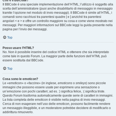
Cos’è il BBCode?
Il BBCode è una speciale implementazione dell’HTML; l’utilizzo è soggetto alla
scelta dell’amministratore (puoi anche disabilitarlo di messaggio in messaggio
tramite l’opzione nel modulo di invio messaggi). Il BBCode è simile all’HTML, i
comandi sono racchiusi tra parentesi quadre [ e ] anziché tra parentesi
angolari < e > e offre un controllo maggiore su cosa e come viene mostrato nei
messaggi. Per maggiori informazioni sul BBCode leggi la guida presente nella
pagina per l’invio dei messaggi.
Top
Posso usare l’HTML?
No. Non è possibile inserire del codice HTML e ottenere che sia interpretato
come tale in questo Forum. La maggior parte delle funzioni dell’HTML può
essere sostituita dal BBCode.
Top
Cosa sono le emoticon?
Le «emoticon» o «faccine» (in inglese,
emoticons
o
smileys
) sono piccole
immagini che possono essere usate per esprimere una sensazione o
un’emozione con pochi caratteri; ad es. :) significa felice, :( significa triste.
Questo Forum trasforma automaticamente queste serie di caratteri in immagini.
La lista completa delle emoticon è visibile nella pagina di invio messaggi.
Cerca di non esagerare nell’uso delle emoticon, possono facilmente rendere
un messaggio illeggibile, e un moderatore potrebbe decidere di modificarlo o
addirittura rimuoverlo.