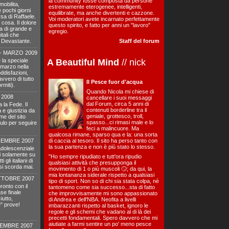
la community fosse composta da persone
mobilita,
estremamente eterogenee, intelligenti,
 pochi giorni
equilibrate, ma anche divertenti e cazzone.
sa di Raffaele.
Voi moderatori avete incarnato perfettamente
cosa. Il dolore
questo spirito, e fatto per anni un "lavoro"
a di grande e
egregio.
tali che
". Devastante.
Staff del forum
- MARZO 2009
e la speciale
A Beautiful Mind
// nick
 marzo nella
disfazioni,
vvero di tutto
Il Pesce fuor d'acqua
rmiti).
Quando Nicola mi chiese di
 2008
cancellare i suoi messaggi
dal Forum, circa 5 anni di
a la Fede. Il
contenuti borderline tra il
 e giustizia da
geniale, grottesco, troll,
ome del sito
spasso...ci rimasi male e lo
dulo per seguire
feci a malincuore. Ma
qualcosa rimane, sparso qua e la: una sorta
CEMBRE 2007
di caccia al tesoro. Il sito ha perso tanto con
la sua partenza e non è più stato lo stesso.
adolescenziale
si solamente su
"Ho sempre ripudiato e tutt'ora ripudio
gli italiani di
qualsiasi attività che presupponga il
si scorda mai.
movimento di 1 o più muscoli 🙄; da qui, la
mia lontananza siderale rispetto a qualsiasi
TTOBRE 2007
tipo di sport. Non so di chi sia stata colpa, nè
ronto con il
tantomeno come sia successo...sta di fatto
se finale
che improvvisamente mi sono appassionato
iutto,
di Andrea e dell'NBA. Neofita a livelli
" prove!
imbarazzanti rispetto al basket, ignoro le
regole e gli schemi che vadano al di là dei
precetti fondamentali. Spero davvero che mi
aiutiate a farmi sentire un po' meno pesce
TEMBRE 2007