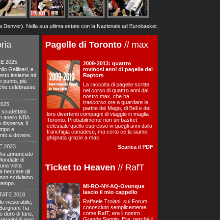
r). Nella sua ultima estate con la Nazionale ad Eurobasket 2025, a 37 anni ha dato tutto quell
oria
Pagelle di Toronto
// max
E 2025
2009-2013: quattro
lo Gallinari, e
rovinosi anni di pagelle dei
esto insieme mi
Raptors
to punto, più
La raccolta di pagelle scritte
o che celebrasse
nel corso di quattro anni dal
nostro max, che ha
trascorso ore a guardare le
2025
partite del Mago, di Beli e dei
 scudettato
loro divertenti compagni di viaggio in maglia
un anello NBA.
Toronto. Probabilmente non un basket
dispersa, il
celestiale quello espresso in quegli anni dalla
tempo e
franchigia canadese, ma certo ce la siamo
to a dovere.
ghignata grazie a max.
E 2023
Scarica il PDF
 ha annunciato
 Mondiale di
una volta
Ticket to Heaven
// RafT
 a beccare gli
non scriviamo
 tempo.
MI-RO-NY-AQ-Ovunque
lascio il mio cappello
TATE 2018
Raffaele Troiani
, sul Forum
o inesorabile,
conosciuto semplicemente
Bargnani, ha
come RafT, era il nostro
 duro di fans,
Grande Saggio. Era, perchè il
termini di post