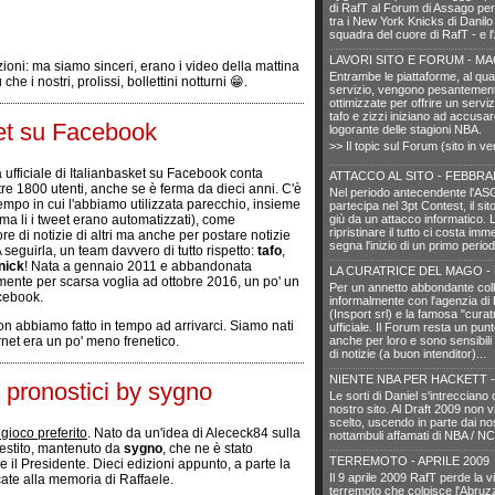
di RafT al Forum di Assago per
tra i New York Knicks di Danilo 
squadra del cuore di RafT - e 
LAVORI SITO E FORUM - MA
zioni: ma siamo sinceri, erano i video della mattina
Entrambe le piattaforme, al qua
e i nostri, prolissi, bollettini notturni 😁.
servizio, vengono pesantemente
ottimizzate per offrire un servi
tafo e zizzi iniziano ad accusare
ket su Facebook
logorante delle stagioni NBA.
>> Il topic sul Forum (sito in v
 ufficiale di Italianbasket su Facebook conta
ATTACCO AL SITO - FEBBRA
tre 1800 utenti, anche se è ferma da dieci anni. C'è
Nel periodo antecendente l'ASG
tempo in cui l'abbiamo utilizzata parecchio, insieme
partecipa nel 3pt Contest, il sito
(ma li i tweet erano automatizzati), come
giù da un attacco informatico. 
ripristinare il tutto ci costa im
e di notizie di altri ma anche per postare notizie
segna l'inizio di un primo period
A seguirla, un team davvero di tutto rispetto:
tafo
,
nick
! Nata a gennaio 2011 e abbandonata
LA CURATRICE DEL MAGO - 
amente per scarsa voglia ad ottobre 2016, un po' un
Per un annetto abbondante col
cebook.
informalmente con l'agenzia di
(Insport srl) e la famosa "curatr
 abbiamo fatto in tempo ad arrivarci. Siamo nati
ufficiale. Il Forum resta un punt
net era un po' meno frenetico.
anche per loro e sono sensibili
di notizie (a buon intenditor)...
NIENTE NBA PER HACKETT -
 pronostici by sygno
Le sorti di Daniel s'intrecciano 
nostro sito. Al Draft 2009 non 
scelto, uscendo in parte dai nos
 gioco preferito
. Nato da un'idea di Alececk84 sulla
nottambuli affamati di NBA / N
 gestito, mantenuto da
sygno
, che ne è stato
TERREMOTO - APRILE 2009
e il Presidente. Dieci edizioni appunto, a parte la
Il 9 aprile 2009 RafT perde la vi
cate alla memoria di Raffaele.
terremoto che colpisce l'Abru