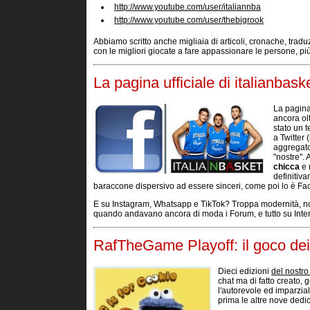
http://www.youtube.com/user/italiannba
http://www.youtube.com/user/thebigrook
Abbiamo scritto anche migliaia di articoli, cronache, tradu
con le migliori giocate a fare appassionare le persone, più ch
La pagina ufficiale di italianbas
La pagina
ancora ol
stato un 
a Twitter 
aggregator
"nostre". 
chicca
e
definitiv
baraccone dispersivo ad essere sinceri, come poi lo è Fa
E su Instagram, Whatsapp e TikTok? Troppa modernità, non
quando andavano ancora di moda i Forum, e tutto su Inter
RafTheGame Playoff: il goco dei
Dieci edizioni
del nostro
chat ma di fatto creato,
l'autorevole ed imparzial
prima le altre nove dedi