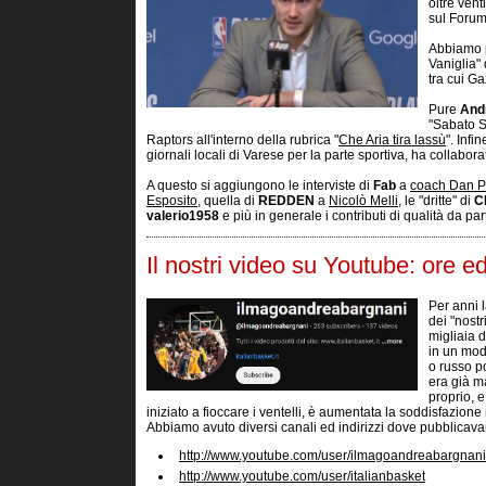
oltre vent
sul Forum
Abbiamo p
Vaniglia"
tra cui G
Pure
And
"Sabato Se
Raptors all'interno della rubrica "
Che Aria tira lassù
". Inf
giornali locali di Varese per la parte sportiva, ha collabora
A questo si aggiungono le interviste di
Fab
a
coach Dan P
Esposito
, quella di
REDDEN
a
Nicolò Melli
, le "dritte" di
C
valerio1958
e più in generale i contributi di qualità da pa
Il nostri video su Youtube: ore ed
Per anni 
dei "nost
migliaia 
in un modo
o russo p
era già m
proprio, 
iniziato a fioccare i ventelli, è aumentata la soddisfazion
Abbiamo avuto diversi canali ed indirizzi dove pubblicavam
http://www.youtube.com/user/ilmagoandreabargnani - c
http://www.youtube.com/user/italianbasket