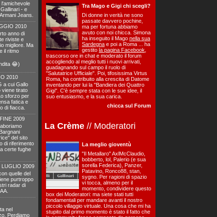
 l'amichevole
Tra Mago e Gigi chi scegli?
Gallinari - e
l'Armani Jeans.
Di donne in verità ne sono
passate davvero pochine,
GGIO 2010
ma per fortuna abbiamo
avuto con noi chicca. Simona
rto anno di
ha inseguito il Mago
nella sua
 riviste e
Sardegna
e poi a Roma ... ha
zio migliore. Ma
gestito
la pagina Facebook
,
 il ritmo
trascorso ore in chat e moderato il forum
accogliendo al meglio tutti i nuovi arrivati,
endita 😂)
guadagnando sul campo il ruolo di
"Salutatrice Ufficiale". Poi, tifosissima Virtus
IO 2010
Roma, ha contribuito alla crescita di Datome
 a cui Gallo
inventando per lui la "Bandiera dei Quattro
 viene tirato
Gigi". C'è sempre stata con le sue idee, il
Lo sforzo per
suo entusiasmo, e la sua carica.
mensa fatica e
chicca sul Forum
o di fiacca.
FINE 2009
La Crème
// Moderatori
laboriamo
 Bargnani
ice" del sito
o di riferimento
La meglio gioventù
 a certe fughe
"Il Metallaro" AxlMcClaudio,
bobberto, lol, Palerio (e sua
sorella Federica), Panzer,
 LUGLIO 2009
Patavino, Ronco88, stan,
con quelle del
sygno. Per ragioni di spazio
viene purtroppo
vi tocca, almeno per il
tri radar di
momento, condividere questo
CAA.
box dei Moderatori: ma siete stati tutti
fondamentali per mandare avanti il nostro
piccolo villaggio virtuale. Una cosa che mi ha
ta nel
stupito dal primo momento è stato il fatto che
zzo. Perdiamo