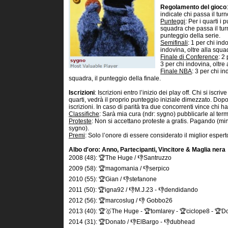
Regolamento del gioco
indicate chi passa il turn
Punteggi
: Per i quarti i
squadra che passa il turn
punteggio della serie.
Semifinali
: 1 per chi ind
indovina, oltre alla squad
Finale di Conference
: 2
3 per chi indovina, oltre 
Finale NBA
: 3 per chi in
squadra, il punteggio della finale.
Iscrizioni
: Iscrizioni entro l’inizio dei play off. Chi si iscr
quarti, vedrà il proprio punteggio iniziale dimezzato. Dopo
iscrizioni. In caso di parità tra due concorrenti vince chi ha
Classifiche
: Sarà mia cura (ndr: sygno) pubblicarle al term
Proteste
: Non si accettano proteste a gratis. Pagando (mi
sygno).
Premi
: Solo l’onore di essere considerato il miglior esperto
Albo d'oro: Anno, Partecipanti, Vincitore & Maglia nera
2008 (48): 🏆The Huge / 👎Santruzzo
2009 (58): 🏆magomania / 👎serpico
2010 (55): 🏆Gian / 👎stefanone
2011 (50): 🏆igna92 / 👎M.J.23 - 👎dendidando
2012 (56): 🏆marcoslug / 👎 Gobbo26
2013 (40): 🏆🥇The Huge - 🏆tomlarey - 🏆ciclope8 - 🏆D
2014 (31): 🏆Donato / 👎ElBargo - 👎dubhead