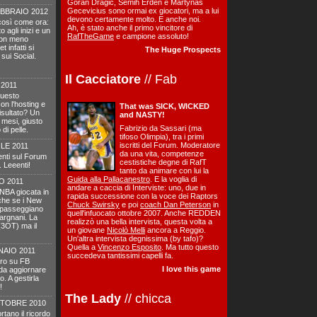
Goran Dragic, Semih Erden e Martynas
Gecevicius sono ormai ex giocatori, ma a lui
EBBRAIO 2012
devono certamente molto. E anche noi.
 così come ora:
Ah, è stato anche il primo vincitore di
o agli inizi e un
RafTheGame
e campione assoluto!
con meno
t infatti si
The Huge Prospects
sui Social.
Il Cacciatore
// Fab
2011
questo
on l'hosting e
That was SICK, WICKED
risultato? Un
and NASTY!
 mesi, giusto
Fabrizio da Sassari (ma
di pelle.
tifoso Olimpia), tra i primi
iscritti del Forum. Moderatore
LE 2011
da una vita, competenze
enti sul Forum
cestistiche degne di RafT
 Leeenti!
tanto da animare con lui la
Guida alla Pallacanestro
. E la voglia di
O 2011
andare a caccia di Interviste: uno, due in
a NBA giocata in
rapida successione con la voce dei Raptors
che se i New
Chuck Swirsky
e poi
coach Dan Peterson
in
 passeggiano
quell'infuocato ottobre 2007. Anche REDDEN
argnani. La
realizzò una bella intervista, questa volta a
 (3OT) ma il
un giovane
Nicolò Melli
ancora a Reggio.
Un'altra intervista degnissima (by tafo)?
Quella a
Vincenzo Esposito
. Ma tutto questo
AIO 2011
succedeva tantissimi capelli fa.
tro su FB
I love this game
da aggiornare
o. A gestirla
!
The Lady
// chicca
TTOBRE 2010
tano il ricordo