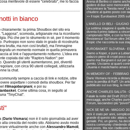
lcosa meritevole di essere "celebrato", me lo faccia
Arena di Berlino ci siamo anche
godere di due sere memorabili,
d'incontrare la "bestia nera" Li
chiudere al quinto posto con tan
>> Il topic Eurobasket 2005 su
otti in bianco
L'ANELLO DI BELI - GIUGNO
La settima stagione è quella buo
 chiaramente: la prima Shoutbox del sito era
diventa il primo italiano a vince
 "Laggosa", scomoda, artigianale ma la ricordiamo
campionato NBA, e con lui fest
lgia. Più che per lo strumento in sè, per il momento
Resistenza! Sul forum oltre 340
o. Purtroppo non sono stato in grado di ricostruirla
il topic che racconta la sua sta
era brutta, ma non così brutta!), ma l'immagine
EUROBASKET SLOVENIA - E
otografa un momento normale in quella primavera
Siamo a Koper, e pure a Lubian
accia al link e l'appuntamento notturno. L'idea era
palazzo pieno di croati poco car
te copiata dal sito "Raptors Nation": per
siamo ma Bargnani è out per pr
io. Quando gli utenti aumentarono, poi, diventò
gomito. Usciamo ai quarti contro
golare, con circa 90 utenti collegati, utilizzarla
Lituania e mastichiamo amaro 
enne la chat.
IN MEMORY OF - FEBBRAIO 
ommunity sempre a caccia di link e notizie, oltre
Dario Vismara ricorda a distan
anno la perdita di RafT. Un art
overe aspettare i comodi della shoutbox. Per far
pubblicato sul suo blog, la mem
nel
#ilmagobargnani
, e poi su
lianbasket
. Come ultima cosa, in seguito al
ANCHE CHARLES SALUTA - 
a una "TinyChat".
Fatale la notte del Draft 2012!
messaggi, anche Charles purtro
Forum, lasciandoci più "poveri"
ti"
NICK SE NE VA - MAGGIO 20
nick è stato per anni, semplic
grande di questo sito: atipico, 
 (
Dario Vismara
) non è il solo giornalista ad aver
geniale. Poi, un giorno, ha decis
to alla crescita del nostro sito. Abbiamo avuto modo
nostra community chiedendo di
ierare virtualmente anche con
Alessandro Mamoli
,
suoi posts. Ma non i bellissimi r