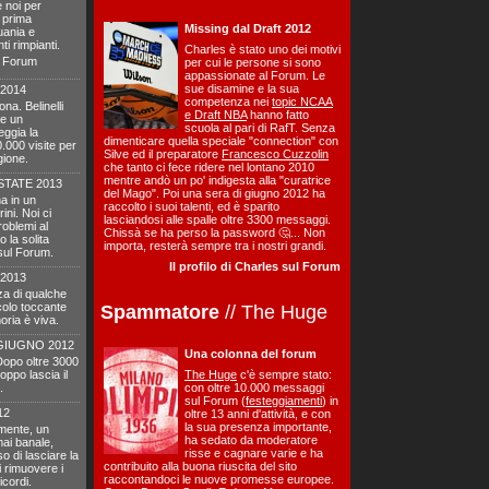
 noi per
 prima
Missing dal Draft 2012
tuania e
ti rimpianti.
Charles è stato uno dei motivi
l Forum
per cui le persone si sono
appassionate al Forum. Le
sue disamine e la sua
 2014
competenza nei
topic NCAA
na. Belinelli
e Draft NBA
hanno fatto
re un
scuola al pari di RafT. Senza
eggia la
dimenticare quella speciale "connection" con
.000 visite per
Silve ed il preparatore
Francesco Cuzzolin
gione.
che tanto ci fece ridere nel lontano 2010
mentre andò un po' indigesta alla "curatrice
STATE 2013
del Mago". Poi una sera di giugno 2012 ha
a in un
raccolto i suoi talenti, ed è sparito
ini. Noi ci
lasciandosi alle spalle oltre 3300 messaggi.
oblemi al
Chissà se ha perso la password 🤔... Non
 la solita
importa, resterà sempre tra i nostri grandi.
sul Forum.
Il profilo di Charles sul Forum
2013
za di qualche
icolo toccante
Spammatore
// The Huge
oria è viva.
GIUGNO 2012
Una colonna del forum
 Dopo oltre 3000
ppo lascia il
The Huge
c'è sempre stato:
.
con oltre 10.000 messaggi
sul Forum (
festeggiamenti
) in
12
oltre 13 anni d'attività, e con
la sua presenza importante,
emente, un
ha sedato da moderatore
mai banale,
risse e cagnare varie e ha
o di lasciare la
contribuito alla buona riuscita del sito
 rimuovere i
raccontandoci le nuove promesse europee.
icordi.