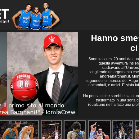
Hanno smess
ci
Sono trascorsi 20 anni da qua
questa avventura insie
studiavano all'Univers
scegliendo un argomento che
andreabargnani.it. Monte
seguendo le imprese del Mago 
nottambuli, e amici. E' stato f
Ho pensato che sarebbe stato un p
trasformato in una sorta d
(qualcuno ne ha fatto una prof