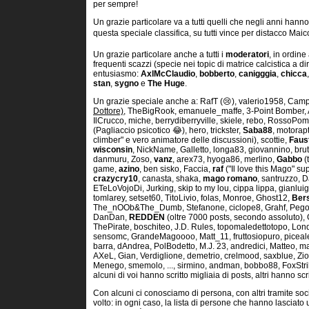
per sempre!
Un grazie particolare va a tutti quelli che negli anni hann
questa speciale classifica, su tutti vince per distacco Maico
Un grazie particolare anche a tutti i
moderatori
, in ordine
frequenti scazzi (specie nei topic di matrice calcistica a di
entusiasmo:
AxlMcClaudio
,
bobberto
,
canigggia
,
chicca
stan
,
sygno
e
The Huge
.
Un grazie speciale anche a: RafT (😢), valerio1958, Cam
Dottore)
, TheBigRook, emanuele_maffe, 3-Point Bomber,
IlCrucco, miche, berrydiberryville, skiele, rebo, RossoPo
(Pagliaccio psicotico 😂), hero, trickster,
Saba88
, motorap
climber" e vero animatore delle discussioni), scottie,
Faus
wisconsin
, NickName, Galletto, longa83, giovannino, bru
danmuru, Zoso,
vanz
, arex73, hyoga86, merlino,
Gabbo
(
game,
azino
, ben sisko, Faccia,
raf
("Il love this Mago" su
crazycry10
, canasta, shaka,
mago romano
, santruzzo, 
ETeLoVojoDi, Jurking, skip to my lou, cippa lippa, gianlui
tomlarey, setset60, TitoLivio, folas, Monroe, Ghost12,
Ber
The_nOOb&The_Dumb, Stefanone, ciclope8, Grahf, Pego, 
DanDan,
REDDEN
(oltre 7000 posts, secondo assoluto),
ThePirate, boschiteo, J.D. Rules, topomaledettotopo, Lon
sensomc, GrandeMagoooo, Matt_11, fruttosiopuro, pice
barra, dAndrea, PolBodetto, M.J. 23, andredici, Matteo, m
AXeL, Gian, Verdiglione, demetrio, crelmood, saxblue, Ziol
Menego, smemolo, ..., sirmino, andman, bobbo88, FoxStrike
alcuni di voi hanno scritto migliaia di posts, altri hanno scri
Con alcuni ci conosciamo di persona, con altri tramite so
volto: in ogni caso, la lista di persone che hanno lasciat