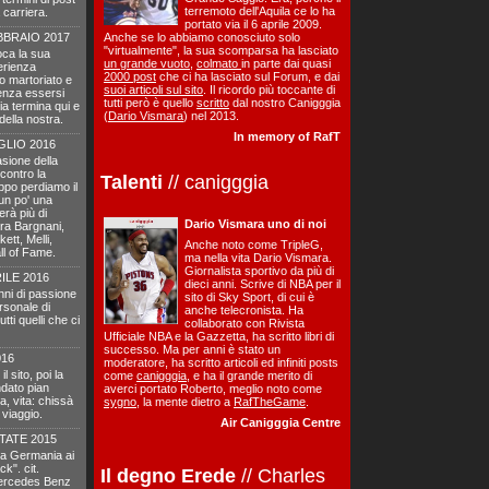
terremoto dell'Aquila ce lo ha
 carriera.
portato via il 6 aprile 2009.
BBRAIO 2017
Anche se lo abbiamo conosciuto solo
"virtualmente", la sua scomparsa ha lasciato
oca la sua
un grande vuoto
,
colmato
in parte dai quasi
perienza
2000 post
che ci ha lasciato sul Forum, e dai
co martoriato e
suoi articoli sul sito
. Il ricordo più toccante di
senza essersi
tutti però è quello
scritto
dal nostro Canigggia
ria termina qui e
(
Dario Vismara
) nel 2013.
della nostra.
In memory of RafT
GLIO 2016
sione della
a contro la
Talenti
// canigggia
ppo perdiamo il
 un po' una
erà più di
Dario Vismara uno di noi
ra Bargnani,
ett, Melli,
Anche noto come TripleG,
ll of Fame.
ma nella vita Dario Vismara.
Giornalista sportivo da più di
ILE 2016
dieci anni. Scrive di NBA per il
anni di passione
sito di Sky Sport, di cui è
rsonale di
anche telecronista. Ha
ti quelli che ci
collaborato con Rivista
Ufficiale NBA e la Gazzetta, ha scritto libri di
successo. Ma per anni è stato un
016
moderatore, ha scritto articoli ed infiniti posts
 sito, poi la
come
canigggia
, e ha il grande merito di
dato pian
averci portato Roberto, meglio noto come
a, vita: chissà
sygno
, la mente dietro a
RafTheGame
.
 viaggio.
Air Canigggia Centre
TATE 2015
 la Germania ai
k". cit.
Il degno Erede
// Charles
 Mercedes Benz