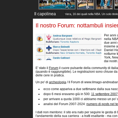
Il capolinea
Gallo dice basta
(2 Dic 2025)
20 anni di carriera, 16 dei quali nella NBA. Un solo titolo con 
Il nostro Forum: nottambuli insi
Per anni 
nella NBA
due anni 
insieme a
Daniel Ha
notturne 
York, New
dai nostri.
E' stato il
Forum
il cuore pulsante della community di itali
(quando è raggiungibile). Le registrazioni sono chiuse d
delle cere in pratica.
Un po' di
archeologia
/ Il Forum di www.ilmago-andreabarg
ecco come appariva a due settimane dalla sua nascit
dopo 6 mesi eravamo già in 500:
11 settembre 2007
per arrivare a quota 1000 ci abbiamo messo un po' d
analisi del Forum 2007-2024:
numero di posts nel 
I dati non mentono: il sito era nato per seguire le gesta di
l'andamento della sua carriera - a tratti esaltante - ma con mo