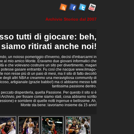
Archivio Storico dal 2007
o tutti di giocare: beh,
 siamo ritirati anche noi!
ndo, un noioso pomeriggio d'inverno, decisi d'imbarcarmi in
me al mio amico Monte. Eravamo due giovani informatici che
ità e che volevano costruire un sito per divertimento, magari
 potesse gasare entrambi. Fu così che nacque www.ilmago-
 non resse più di un paio di mesi, ma il sito di fatto decollò
e degli altri NBA e creammo una meravigliosa community di
aticoso, artigianale (grazie babbo!) ma ci abbiamo messo tutti
tantissima passione dentro.
eccato disperderla, quella Passione. Per questo il sito si è
i Archivio, per fissare come siamo stati, cosa abbiamo scritto
essione) e sorridere di quelle notti ingenue e bellissime. Ah,
Monte sta bene: lavoriamo insieme da 15 anni!