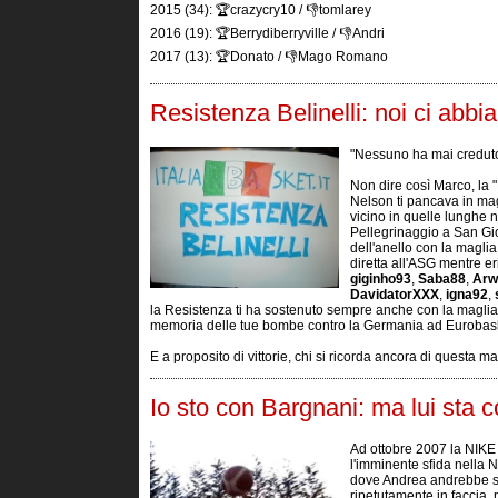
2015 (34): 🏆crazycry10 / 👎tomlarey
2016 (19): 🏆Berrydiberryville / 👎Andri
2017 (13): 🏆Donato / 👎Mago Romano
Resistenza Belinelli: noi ci abb
"Nessuno ha mai creduto 
Non dire così Marco, la
Nelson ti pancava in mag
vicino in quelle lunghe 
Pellegrinaggio a San Gio
dell'anello con la maglia
diretta all'ASG mentre e
giginho93
,
Saba88
,
Arw
DavidatorXXX
,
igna92
,
la Resistenza ti ha sostenuto sempre anche con la magli
memoria delle tue bombe contro la Germania ad Eurobas
E a proposito di vittorie, chi si ricorda ancora di questa ma
Io sto con Bargnani: ma lui sta 
Ad ottobre 2007 la NIKE
l'imminente sfida nella N
dove Andrea andrebbe sot
ripetutamente in faccia, 