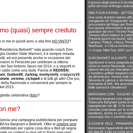
Il grosso degli utenti si è iscrit
primi sei mesi di ilmago-andrea
NBA TOUR A ROMA - SETTE
Una sorta di primo raduno uffic
mangiando ed "inseguendo" inut
procuratore del Mago per Ro
l'occasione d'incontrarsi di pe
iamo (quasi) sempre creduto
guardare dal vivo i Toronto Rap
Jamario Moon battere la Lotto
Presenti (pochi ma buoni): tafo
in me in questi anni, e alla fine
HO VINTO
"!
Campos, Palerio, chicca, Perla,
Newhead...e Chicca incontra pu
 "Resistenza Belinelli" nata quando coach Don
>> Il topic NBA Tour 2007 sul 
lia Golden State Warriors, ti è sempre rimasta
notti, ed era presente anche in occasione del
EUROBASKET ALICANTE - ES
vanni in Persiceto per celebrare la vittoria
Spedizione in terra spagnola p
 dei San Antonio Spurs nel 2014, o a seguirti in
vicino la nostra Nazionale, con
adesivi del sito per imbrattare 
ri caldo come una stufa. Parola di
REDDEN
,
e bandiere griffate bargnani.c
ain
,
Guidus88
,
Jurking
,
montystefy
,
crazycry10
,
da dimenticare, iniziata male co
skiele
,
sirmino
,
ciclope8
e di tutti gli altri! Che poi,
Slovenia di Lakovic e terminata
a della Nazionale e conserverà per sempre la
Germania di Dirk. Ma avevamo 
ket 2015.
belle speranze (disattese)!
BARGNANI.COM - GIUGNO 2
glietta celebrativa (
foto
)?
Il dominio bargnani.com registr
'Giancarlo Bargnani' punta al n
sgangherato sito 😁. Ci fa sic
con me?
comodo (sopratutto per le scrit
bandiere), anche se un sempli
comunque non ci sarebbe dispi
 lancia una campagna pubblicitaria per pompare
A GONFIE VELE - PRIMAVERA
BA tra Bargnani e Belinelli. Oltre al
celebre spot
totitolato per capire cosa dice e Beli gli segna
Nonostante l'appendicite del M
dei playoff, il sito va come un t
parte un contest su due siti in Flash speculari: