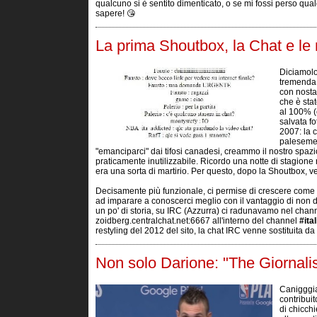
qualcuno si è sentito dimenticato, o se mi fossi perso qua
sapere! 😘
La prima Shoutbox, la Chat e le n
Diciamolo
tremenda.
con nosta
che è stat
al 100% (
salvata f
2007: la c
palesemen
"emanciparci" dai tifosi canadesi, creammo il nostro spaz
praticamente inutilizzabile. Ricordo una notte di stagione re
era una sorta di martirio. Per questo, dopo la Shoutbox, v
Decisamente più funzionale, ci permise di crescere come c
ad imparare a conoscerci meglio con il vantaggio di non d
un po' di storia, su IRC (Azzurra) ci radunavamo nel chan
zoidberg.centralchat.net:6667 all'interno del channel
#ita
restyling del 2012 del sito, la chat IRC venne sostituita d
Non solo Darione: "The Giornalis
Canigggia
contribui
di chicch