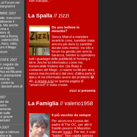
fuor d'acqua..."
ta al Forum nei
bargnani.it
MBRE 2007
La Spalla
// zizzi
iale, trascorso
ilmente il
ma. Ma anche
Do you believe in
rsona e
miracles?
tors di
matica Roma.
Senza Maicol a mandare
, valerio1958,
avanti le cose, sarebbe stata
 hero, rebo,
ancora più dura (o sarebbe
re il Mago.
durato tutto meno): tra sito e
forum ha gestito per anni la
Forum
baracca, mentre io spendevo
tutti i guadagni delle pubblicità in hosting e
TATE 2007
birre. Anche lui informatico come me,
er seguire da
instancabile friulano doc (da Buia) e
 al seguito
coetaneo del Mago...ci siamo scritti per anni,
Pisa ed Alicante
senza mai incontrarci dal vivo: d'altra parte è
om: prestazione
tipico di noi informatici avere dei problemi 😂.
ntro la
Ah,
è grazie a lui
se questa pagina di
 contro la
"amarcord" è stata creata.
davanti anni di
zizzi si presenta
007
ato da
La Famiglia
// valerio1958
ostro
uramente
te sulle
Il più vecchio da sempre
ce grazie
aciuto!
Per alcuni era il sosia del
padre di The OC, per altri il
 2007
fratello povero di Massimo
ago a ridosso
Moratti (
topic
). Per me, è solo
reno e la
"babbo". Non capita spesso