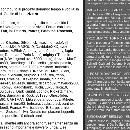
ha seguito il percorso della sua
o contribuito al progetto donando tempo e voglia: in
MAGO CALA IL SIPARIO - FE
l. Grazie di tutto,
zizzi
❤️
Il 26 febbraio 2017 Bargnani gi
ultima partita con Vitoria. L'es
spagnola è agli sgoccioli, il fisi
 alfabetico, che hanno gestito con maestria i
la voglia è quel che è. Anche 
re il vero) e hanno reso vivo il Forum con il loro
ufficialmente ritirato, la sua sto
,
Fab
,
lol
,
Palerio
,
Panzer
,
Patavino
,
Ronco88
,
con lui una grossa fetta anche 
PREOLIMPICO TORINO - LU
pos,
Charles
, Silve, nick,
max
, montystefy
(il
Siamo presenti a Torino in occa
prima, illusoria vittoria dell'Itali
 Alececk84, MASGUID, DavidatorXXX, svev,
Croazia. La partita dopo purtro
modoro, AJBlair, Anthony, cardofab, benny,
fagiu
treno per Rio: per certi versi è
tor, Darkman, °Perla Nera°,
mighty
("The mirror
sorta di addio perchè non capit
to
(NBA Legend over 5000 posts), Jeeves, MaxZ,
vedere insieme in maglia azzur
tus89, Danniboy, _Il Prescelto_,
paolo
, palmlu,
Belinelli, Gallinari, Datome, Hack
terzo, sopra quota 7200),
maurom
, francotto,
Gentile…in pratica la nostra Ha
pera i 5000), shaq91, tReScOoL, Mike, Viktor,
IL POST DI DAVIDATOR - APR
Dankun, Arwain,
serpico
, Canà, ska, treno,
Il resoconto, bellissimo, di 10 
gi83, ernie ball, Kakapato, monta, giginho93,
che s'intrecciano con la vita pe
serker
, squeezy, sirio82, riccardo89, maverick988,
DavidatorXXX. E che vale per tut
comy6, daddyfrank, Ruchi, Lux85, luca10,
sono stati fin dall'inizio.
 Guidus88, Dark Knight, Lodrick,
Rickett
, marki,
don, Bargnani is Rock, Stf1990, GhostRider,
LA FINE DEL SITO - INIZIO 2
ale90, CARTMAN, Mik89, dejanbodiroga,
Mikele
,
Abbiamo smesso di aggiornare il
pagina FB. Anche il Forum è an
agician3, igna92, bobsura, Jacks, black panther,
piano in declino. Lavoro, famigli
epr8, Franco, Filo, issidingo, ElBargo, ernie,
cosa è stato. Ma è stato un bel
r, Sissospò, flvn, Donato (un piacere leggerti):
tto per oltre 10 (dieci) anni.
EUROBASKET BERLINO - ES
Battere prima la Spagna, e poi
cial, mentre altri ancora sono "username" senza un
supplementari ("Danilo Step Bac
o un segno importante è davvero lunga. E se
Tranquillo), in casa loro. Alla