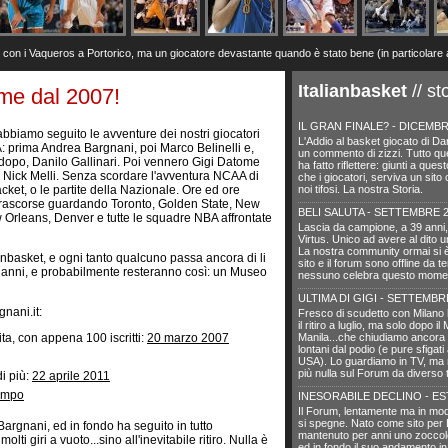
i Vaqueros a Portorico, ma un giocatore devastante quando è stato bene (in particolare a Denve
Italianbasket
// st
eme dal 2007!
IL GRAN FINALE? - DICEMBR
abbiamo seguito le avventure dei nostri giocatori
L'Addio al basket giocato di Dani
: prima Andrea Bargnani, poi Marco Belinelli e,
un commento di zizzi. Tutto qu
dopo, Danilo Gallinari. Poi vennero Gigi Datome
ha fatto riflettere: giunti a ques
 Nick Melli. Senza scordare l'avventura NCAA di
che i giocatori, serviva un sit
cket, o le partite della Nazionale. Ore ed ore
noi tifosi. La nostra Storia.
trascorse guardando Toronto, Golden State, New
BELI SALUTA - SETTEMBRE 
 Orleans, Denver e tutte le squadre NBA affrontate
Lascia da campione, a 39 anni,
Virtus. Unico ad avere al dito 
La nostra community ormai si è 
anbasket, e ogni tanto qualcuno passa ancora di li
sito e il forum sono offline da 
a anni, e probabilmente resteranno così: un Museo
nessuno celebra questo momen
ULTIMA DI GIGI - SETTEMBR
nani.it:
Fresco di scudetto con Milano
il ritiro a luglio, ma solo dopo il
a, con appena 100 iscritti:
20 marzo 2007
Manila...che chiudiamo ancora 
lontani dal podio (e pure sfigati
USA). Lo guardiamo in TV, ma 
più nulla sul Forum da diverso
i più:
22 aprile 2011
tempo
INESORABILE DECLINO - ES
Il Forum, lentamente ma in mod
si spegne. Nato come sito per 
 Bargnani, ed in fondo ha seguito in tutto
mantenuto per anni uno zoccolo
lti giri a vuoto...sino all'inevitabile ritiro. Nulla è
ed in fondo il suo andamento in 