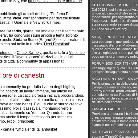
i anni in Sky, che
ha risposto alle nostre domande
.
SITO ULTIMA VERSIONE - F
Dal 2012 in poi il sito appariva
un deciso cambio di stile rispett
ubblicato gli articoli del blog "Profumo Di
modo "furbo" per aggiornarlo 
 di
Mitja Viola
, corrispondente per diverse testate
frequenza. Il baricentro d'interne
azzetta, Il Giornale e New York Times.
stava spostando sempre di più 
>> Il sito su Archive.org
rea Casadio
, giornalista imolese per il settimanale
ra", ha condiviso i suoi articoli a tema Toronto
MYSQL ERROR - DICEMBRE 
ine anche
Stefano Sosio
(Ragno18), collaboratore di
Una costante in quel periodo, 
to con noi nella la rubrica "
I feel Devotion!
".
messaggio d'errore. Problemi c
qualche errorino nel codice. Il 
eterson
e
Chuck Swirsky
, quella di
tafo
a
Vincenzo
sito a singhiozzo per un paio di
poco prima di un nuovo cambio 
harles
, il "lavoro sporco" di
zizzi
, le sintesi di
rte di tutta la community di appassionati.
FORUM 1000 ISCRITTI - APRI
Per raggiungere quota 1000 ut
abbiamo impiegato circa 4 anni.
 ore di canestri
NBA LONDON GAME - MARZ
Per la prima partita della stori
la community ha prodotto i video degli higlhlights
Europa ci siamo anche noi, an
ri" giocatori: un lavoro immane, ma atteso da
Jersey Nets di Deron Williams
comodamente sui Raptors di B
di persone. La caccia grossa iniziava procurandosi,
seconda partita sarà più tirata
 o nell'altro, i video della partita (anche in cinese
risultato non cambia.
oteva andare bene). E qui si che lo sforzo creativo
assimo. Poi si passava al montaggio vero e
FANPAGE FACEBOOK - GENN
e al caricamento su Youtube. Quando hanno
Proviamo a spostare il baricen
e ma anche il tempo necessario per fare tutto.
creando una fanpage comoda 
o, ecco i principali:
ed integrata con la home del sit
siamo in tre: tafo, chicca e nick
anale "ufficiale" di italianbasket
RAFT, GALLO E KNICKS - O
sygno e "TripleG" Canigggia por